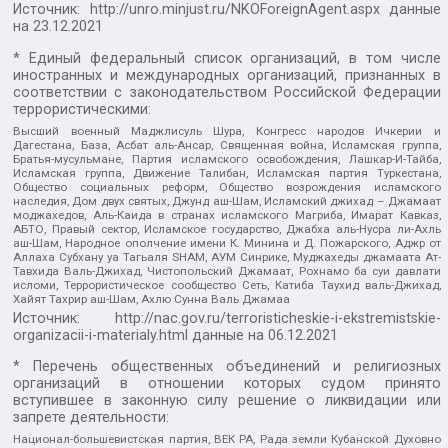
Источник:
http://unro.minjust.ru/NKOForeignAgent.aspx
данные
на
23.12.2021
* Единый федеральный список организаций, в том числе
иностранных и международных организаций, признанных в
соответствии с законодательством Российской Федерации
террористическими:
Высший военный Маджлисуль Шура, Конгресс народов Ичкерии и
Дагестана, База, Асбат аль-Ансар, Священная война, Исламская группа,
Братья-мусульмане, Партия исламского освобождения, Лашкар-И-Тайба,
Исламская группа, Движение Талибан, Исламская партия Туркестана,
Общество социальных реформ, Общество возрождения исламского
наследия, Дом двух святых, Джунд аш-Шам, Исламский джихад – Джамаат
моджахедов, Аль-Каида в странах исламского Магриба, Имарат Кавказ,
АБТО, Правый сектор, Исламское государство, Джабха аль-Нусра ли-Ахль
аш-Шам, Народное ополчение имени К. Минина и Д. Пожарского, Аджр от
Аллаха Субхану уа Тагьаля SHAM, АУМ Синрике, Муджахеды джамаата Ат-
Тавхида Валь-Джихад, Чистопольский Джамаат, Рохнамо ба суи давлати
исломи, Террористическое сообщество Сеть, Катиба Таухид валь-Джихад,
Хайят Тахрир аш-Шам, Ахлю Сунна Валь Джамаа
Источник:
http://nac.gov.ru/terroristicheskie-i-ekstremistskie-
organizacii-i-materialy.html
данные на
06.12.2021
* Перечень общественных объединений и религиозных
организаций в отношении которых судом принято
вступившее в законную силу решение о ликвидации или
запрете деятельности:
Национал-большевистская партия, ВЕК РА, Рада земли Кубанской Духовно