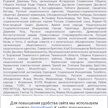
Родовой Державы Русь, организация Асгардская Славянская Община,
Община Капища Веды Перуна, Мужская Духовная Семинария Духовное
Учреждение, Нурджулар, К Богодержавию, Таблиги Джамаат, Свидетели
Иеговы, Русское национальное единство, Национал-социалистическое
общество, Джамаат мувахидов, Объединенный Вилайат Кабарды, Балкарии
и Карачая, Союз славян, Ат-Такфир Валь-Хиджра, Пит Буль, Национал-
социалистическая рабочая партия России, Славянский союз, Формат-18,
Благородный Орден Дьявола, Армия воли народа, Национальная
Социалистическая Инициатива города Череповца, Духовно-Родовая
Держава Русь, Русское национальное единство, Древнерусской
Инглистической церкви Православных Староверов-Инглингов, Русский
общенациональный союз, Движение против нелегальной иммиграции,
Кровь и Честь, О свободе совести и о религиозных объединениях, Омская
организация общественного политического движения Русское
национальное единство, Северное Братство, Клуб Болельщиков Футбольного
Клуба Динамо, Файзрахманисты, Мусульманская религиозная организация
п. Боровский Тюменского района Тюменской области, Община Коренного
Русского народа Щелковского района, Правый сектор, Украинская
национальная ассамблея – Украинская народная самооборона,
Украинская повстанческая армия, Тризуб им. Степана Бандеры, Братство,
Белый Крест, Misanthropic division, Религиозное объединение
последователей инглиизма, Народная Социальная Инициатива, TulaSkins,
Этнополитическое объединение Русские, Русское национальное
объединение Атака, Мечеть Мирмамеда, Община Коренного Русского
народа г. Астрахани, ВОЛЯ, Меджлис крымскотатарского народа, Рубеж
Севера, ТОЙС, О противодействии экстремистской деятельности,
РЕВТАТПОД, Артподготовка, Штольц, В честь иконы Божией Матери
Державная, Сектор 16, Независимость, Фирма, Молодежная правозащитная
группа МПГ, Курсом Правды и Единения, Каракольская инициативная
группа, Автоград Крю, Союз Славянских Сил Руси, Алля-Аят,
Благотворительный пансионат Ак Умут, Русская республика Русь,
Для повышения удобства сайта мы используем
Арестантское уголовное единство, Башкорт, Нация и свобода, W.H.С., Фалунь
cookies (
подробнее
). К сайту подключены