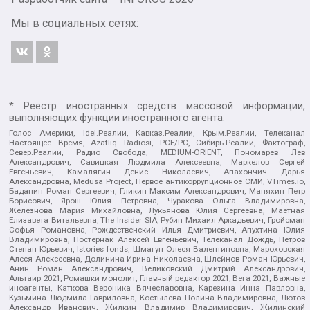
Мы в социальных сетях:
* Реестр иностранных средств массовой информации,
выполняющих функции иностранного агента:
Голос Америки, Idel.Реалии, Кавказ.Реалии, Крым.Реалии, Телеканал
Настоящее Время, Azatliq Radiosi, PCE/PC, Сибирь.Реалии, Фактограф,
Север.Реалии, Радио Свобода, MEDIUM-ORIENT, Пономарев Лев
Александрович, Савицкая Людмила Алексеевна, Маркелов Сергей
Евгеньевич, Камалягин Денис Николаевич, Апахончич Дарья
Александровна, Medusa Project, Первое антикоррупционное СМИ, VTimes.io,
Баданин Роман Сергеевич, Гликин Максим Александрович, Маняхин Петр
Борисович, Ярош Юлия Петровна, Чуракова Ольга Владимировна,
Железнова Мария Михайловна, Лукьянова Юлия Сергеевна, Маетная
Елизавета Витальевна, The Insider SIA, Рубин Михаил Аркадьевич, Гройсман
Софья Романовна, Рождественский Илья Дмитриевич, Апухтина Юлия
Владимировна, Постернак Алексей Евгеньевич, Телеканал Дождь, Петров
Степан Юрьевич, Istories fonds, Шмагун Олеся Валентиновна, Мароховская
Алеся Алексеевна, Долинина Ирина Николаевна, Шлейнов Роман Юрьевич,
Анин Роман Александрович, Великовский Дмитрий Александрович,
Альтаир 2021, Ромашки монолит, Главный редактор 2021, Вега 2021, Важные
иноагенты, Каткова Вероника Вячеславовна, Карезина Инна Павловна,
Кузьмина Людмила Гавриловна, Костылева Полина Владимировна, Лютов
Александр Иванович, Жилкин Владимир Владимирович, Жилинский