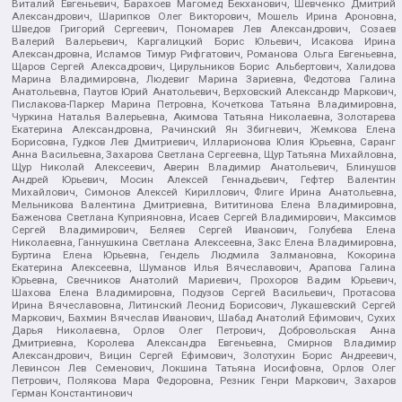
Виталий Евгеньевич, Барахоев Магомед Бекханович, Шевченко Дмитрий
Александрович, Шарипков Олег Викторович, Мошель Ирина Ароновна,
Шведов Григорий Сергеевич, Пономарев Лев Александрович, Созаев
Валерий Валерьевич, Каргалицкий Борис Юльевич, Исакова Ирина
Александровна, Исламов Тимур Рифгатович, Романова Ольга Евгеньевна,
Щаров Сергей Алексадрович, Цирульников Борис Альбертович, Халидова
Марина Владимировна, Людевиг Марина Зариевна, Федотова Галина
Анатольевна, Паутов Юрий Анатольевич, Верховский Александр Маркович,
Пислакова-Паркер Марина Петровна, Кочеткова Татьяна Владимировна,
Чуркина Наталья Валерьевна, Акимова Татьяна Николаевна, Золотарева
Екатерина Александровна, Рачинский Ян Збигневич, Жемкова Елена
Борисовна, Гудков Лев Дмитриевич, Илларионова Юлия Юрьевна, Саранг
Анна Васильевна, Захарова Светлана Сергеевна, Щур Татьяна Михайловна,
Щур Николай Алексеевич, Аверин Владимир Анатольевич, Блинушов
Андрей Юрьевич, Мосин Алексей Геннадьевич, Гефтер Валентин
Михайлович, Симонов Алексей Кириллович, Флиге Ирина Анатольевна,
Мельникова Валентина Дмитриевна, Вититинова Елена Владимировна,
Баженова Светлана Куприяновна, Исаев Сергей Владимирович, Максимов
Сергей Владимирович, Беляев Сергей Иванович, Голубева Елена
Николаевна, Ганнушкина Светлана Алексеевна, Закс Елена Владимировна,
Буртина Елена Юрьевна, Гендель Людмила Залмановна, Кокорина
Екатерина Алексеевна, Шуманов Илья Вячеславович, Арапова Галина
Юрьевна, Свечников Анатолий Мариевич, Прохоров Вадим Юрьевич,
Шахова Елена Владимировна, Подузов Сергей Васильевич, Протасова
Ирина Вячеславовна, Литинский Леонид Борисович, Лукашевский Сергей
Маркович, Бахмин Вячеслав Иванович, Шабад Анатолий Ефимович, Сухих
Дарья Николаевна, Орлов Олег Петрович, Добровольская Анна
Дмитриевна, Королева Александра Евгеньевна, Смирнов Владимир
Александрович, Вицин Сергей Ефимович, Золотухин Борис Андреевич,
Левинсон Лев Семенович, Локшина Татьяна Иосифовна, Орлов Олег
Петрович, Полякова Мара Федоровна, Резник Генри Маркович, Захаров
Герман Константинович