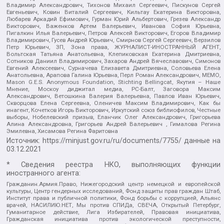
Владимир Александрович, Тихонов Михаил Сергеевич, Пискунов Сергей
Евгеньевич, Ковин Виталий Сергеевич, Кильтау Екатерина Викторовна,
Любарев Аркадий Ефимович, Гурман Юрий Альбертович, Грезев Александр
Викторович, Важенков Артем Валерьевич, Иванова София Юрьевна,
Пигалкин Илья Валерьевич, Петров Алексей Викторович, Егоров Владимир
Владимирович, Гусев Андрей Юрьевич, Смирнов Сергей Сергеевич, Верзилов
Петр Юрьевич, ЗП, Зона права, ЖУРНАЛИСТ-ИНОСТРАННЫЙ АГЕНТ,
Вольтская Татьяна Анатольевна, Клепиковская Екатерина Дмитриевна,
Сотников Даниил Владимирович, Захаров Андрей Вячеславович, Симонов
Евгений Алексеевич, Сурначева Елизавета Дмитриевна, Соловьева Елена
Анатольевна, Арапова Галина Юрьевна, Перл Роман Александрович, МЕМО,
Mason G.E.S. Anonymous Foundation, Stichting Bellingcat, Якутия – Наше
Мнение, Москоу диджитал медиа, РС-Балт, Заговора Максим
Александрович, Ветошкина Валерия Валерьевна, Павлов Иван Юрьевич,
Скворцова Елена Сергеевна, Оленичев Максим Владимирович, Как бы
инагент, Кочетков Игорь Викторович, Иркутский союз библиофилов, Честные
выборы, Нобелевский призыв, Еланчик Олег Александрович, Григорьева
Алина Александровна, Григорьев Андрей Валерьевич , Гималова Регина
Эмилевна, Хисамова Регина Фаритовна
Источник:
https://minjust.gov.ru/ru/documents/7755/
данные на
03.12.2021
* Сведения реестра НКО, выполняющих функции
иностранного агента:
Гражданин.Армия.Право, Нижегородский центр немецкой и европейской
культуры, Центр гендерных исследований, Фонд защиты прав граждан Штаб,
Институт права и публичной политики, Фонд борьбы с коррупцией, Альянс
врачей, НАСИЛИЮ.НЕТ, Мы против СПИДа, СВЕЧА, Открытый Петербург,
Гуманитарное действие, Лига Избирателей, Правовая инициатива,
Гражданская инициатива против экологической преступности,