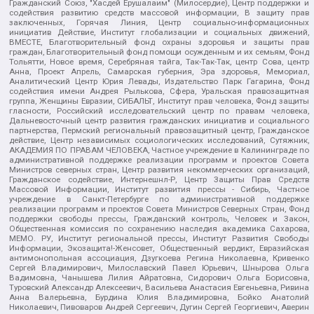
Гражданский Союз, "Хасдей Ерушалаим" (Милосердие), Центр поддержки и
содействия развитию средств массовой информации, В защиту прав
заключенных, Горячая Линия, Центр социально-информационных
инициатив Действие, Институт глобализации и социальных движений,
ВМЕСТЕ, Благотворительный фонд охраны здоровья и защиты прав
граждан, Благотворительный фонд помощи осужденным и их семьям, Фонд
Тольятти, Новое время, Серебряная тайга, Так-Так-Так, центр Сова, центр
Анна, Проект Апрель, Самарская губерния, Эра здоровья, Мемориал,
Аналитический Центр Юрия Левады, Издательство Парк Гагарина, Фонд
содействия имени Андрея Рылькова, Сфера, Уральская правозащитная
группа, Женщины Евразии, СИБАЛЬТ, Институт прав человека, Фонд защиты
гласности, Российский исследовательский центр по правам человека,
Дальневосточный центр развития гражданских инициатив и социального
партнерства, Пермский региональный правозащитный центр, Гражданское
действие, Центр независимых социологических исследований, Сутяжник,
АКАДЕМИЯ ПО ПРАВАМ ЧЕЛОВЕКА, Частное учреждение в Калининграде по
административной поддержке реализации программ и проектов Совета
Министров северных стран, Центр развития некоммерческих организаций,
Гражданское содействие, Интернешнл-Р, Центр Защиты Прав Средств
Массовой Информации, Институт развития прессы - Сибирь, Частное
учреждение в Санкт-Петербурге по административной поддержке
реализации программ и проектов Совета Министров Северных Стран, Фонд
поддержки свободы прессы, Гражданский контроль, Человек и Закон,
Общественная комиссия по сохранению наследия академика Сахарова,
МЕМО. РУ, Институт региональной прессы, Институт Развития Свободы
Информации, Экозащита!-Женсовет, Общественный вердикт, Евразийская
антимонопольная ассоциация, Дзугкоева Регина Николаевна, Кривенко
Сергей Владимирович, Милославский Павел Юрьевич, Шнырова Ольга
Вадимовна, Чанышева Лилия Айратовна, Сидорович Ольга Борисовна,
Туровский Александр Алексеевич, Васильева Анастасия Евгеньевна, Ривина
Анна Валерьевна, Бурдина Юлия Владимировна, Бойко Анатолий
Николаевич, Пивоваров Андрей Сергеевич, Дугин Сергей Георгиевич, Аверин