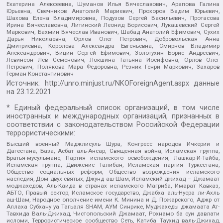
Екатерина Алексеевна, Шуманов Илья Вячеславович, Арапова Галина
Юрьевна, Свечников Анатолий Мариевич, Прохоров Вадим Юрьевич,
Шахова Елена Владимировна, Подузов Сергей Васильевич, Протасова
Ирина Вячеславовна, Литинский Леонид Борисович, Лукашевский Сергей
Маркович, Бахмин Вячеслав Иванович, Шабад Анатолий Ефимович, Сухих
Дарья Николаевна, Орлов Олег Петрович, Добровольская Анна
Дмитриевна, Королева Александра Евгеньевна, Смирнов Владимир
Александрович, Вицин Сергей Ефимович, Золотухин Борис Андреевич,
Левинсон Лев Семенович, Локшина Татьяна Иосифовна, Орлов Олег
Петрович, Полякова Мара Федоровна, Резник Генри Маркович, Захаров
Герман Константинович
Источник:
http://unro.minjust.ru/NKOForeignAgent.aspx
данные
на
23.12.2021
* Единый федеральный список организаций, в том числе
иностранных и международных организаций, признанных в
соответствии с законодательством Российской Федерации
террористическими:
Высший военный Маджлисуль Шура, Конгресс народов Ичкерии и
Дагестана, База, Асбат аль-Ансар, Священная война, Исламская группа,
Братья-мусульмане, Партия исламского освобождения, Лашкар-И-Тайба,
Исламская группа, Движение Талибан, Исламская партия Туркестана,
Общество социальных реформ, Общество возрождения исламского
наследия, Дом двух святых, Джунд аш-Шам, Исламский джихад – Джамаат
моджахедов, Аль-Каида в странах исламского Магриба, Имарат Кавказ,
АБТО, Правый сектор, Исламское государство, Джабха аль-Нусра ли-Ахль
аш-Шам, Народное ополчение имени К. Минина и Д. Пожарского, Аджр от
Аллаха Субхану уа Тагьаля SHAM, АУМ Синрике, Муджахеды джамаата Ат-
Тавхида Валь-Джихад, Чистопольский Джамаат, Рохнамо ба суи давлати
исломи, Террористическое сообщество Сеть, Катиба Таухид валь-Джихад,