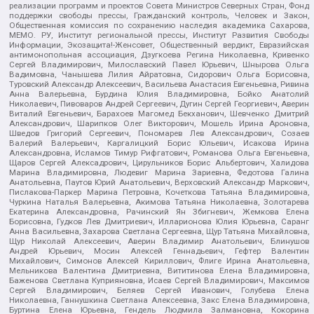
реализации программ и проектов Совета Министров Северных Стран, Фонд
поддержки свободы прессы, Гражданский контроль, Человек и Закон,
Общественная комиссия по сохранению наследия академика Сахарова,
МЕМО. РУ, Институт региональной прессы, Институт Развития Свободы
Информации, Экозащита!-Женсовет, Общественный вердикт, Евразийская
антимонопольная ассоциация, Дзугкоева Регина Николаевна, Кривенко
Сергей Владимирович, Милославский Павел Юрьевич, Шнырова Ольга
Вадимовна, Чанышева Лилия Айратовна, Сидорович Ольга Борисовна,
Туровский Александр Алексеевич, Васильева Анастасия Евгеньевна, Ривина
Анна Валерьевна, Бурдина Юлия Владимировна, Бойко Анатолий
Николаевич, Пивоваров Андрей Сергеевич, Дугин Сергей Георгиевич, Аверин
Виталий Евгеньевич, Барахоев Магомед Бекханович, Шевченко Дмитрий
Александрович, Шарипков Олег Викторович, Мошель Ирина Ароновна,
Шведов Григорий Сергеевич, Пономарев Лев Александрович, Созаев
Валерий Валерьевич, Каргалицкий Борис Юльевич, Исакова Ирина
Александровна, Исламов Тимур Рифгатович, Романова Ольга Евгеньевна,
Щаров Сергей Алексадрович, Цирульников Борис Альбертович, Халидова
Марина Владимировна, Людевиг Марина Зариевна, Федотова Галина
Анатольевна, Паутов Юрий Анатольевич, Верховский Александр Маркович,
Пислакова-Паркер Марина Петровна, Кочеткова Татьяна Владимировна,
Чуркина Наталья Валерьевна, Акимова Татьяна Николаевна, Золотарева
Екатерина Александровна, Рачинский Ян Збигневич, Жемкова Елена
Борисовна, Гудков Лев Дмитриевич, Илларионова Юлия Юрьевна, Саранг
Анна Васильевна, Захарова Светлана Сергеевна, Щур Татьяна Михайловна,
Щур Николай Алексеевич, Аверин Владимир Анатольевич, Блинушов
Андрей Юрьевич, Мосин Алексей Геннадьевич, Гефтер Валентин
Михайлович, Симонов Алексей Кириллович, Флиге Ирина Анатольевна,
Мельникова Валентина Дмитриевна, Вититинова Елена Владимировна,
Баженова Светлана Куприяновна, Исаев Сергей Владимирович, Максимов
Сергей Владимирович, Беляев Сергей Иванович, Голубева Елена
Николаевна, Ганнушкина Светлана Алексеевна, Закс Елена Владимировна,
Буртина Елена Юрьевна, Гендель Людмила Залмановна, Кокорина