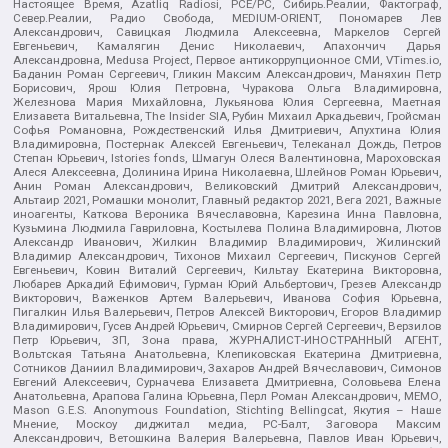
Настоящее Время, Azatliq Radiosi, PCE/PC, Сибирь.Реалии, Фактограф,
Север.Реалии, Радио Свобода, MEDIUM-ORIENT, Пономарев Лев
Александрович, Савицкая Людмила Алексеевна, Маркелов Сергей
Евгеньевич, Камалягин Денис Николаевич, Апахончич Дарья
Александровна, Medusa Project, Первое антикоррупционное СМИ, VTimes.io,
Баданин Роман Сергеевич, Гликин Максим Александрович, Маняхин Петр
Борисович, Ярош Юлия Петровна, Чуракова Ольга Владимировна,
Железнова Мария Михайловна, Лукьянова Юлия Сергеевна, Маетная
Елизавета Витальевна, The Insider SIA, Рубин Михаил Аркадьевич, Гройсман
Софья Романовна, Рождественский Илья Дмитриевич, Апухтина Юлия
Владимировна, Постернак Алексей Евгеньевич, Телеканал Дождь, Петров
Степан Юрьевич, Istories fonds, Шмагун Олеся Валентиновна, Мароховская
Алеся Алексеевна, Долинина Ирина Николаевна, Шлейнов Роман Юрьевич,
Анин Роман Александрович, Великовский Дмитрий Александрович,
Альтаир 2021, Ромашки монолит, Главный редактор 2021, Вега 2021, Важные
иноагенты, Каткова Вероника Вячеславовна, Карезина Инна Павловна,
Кузьмина Людмила Гавриловна, Костылева Полина Владимировна, Лютов
Александр Иванович, Жилкин Владимир Владимирович, Жилинский
Владимир Александрович, Тихонов Михаил Сергеевич, Пискунов Сергей
Евгеньевич, Ковин Виталий Сергеевич, Кильтау Екатерина Викторовна,
Любарев Аркадий Ефимович, Гурман Юрий Альбертович, Грезев Александр
Викторович, Важенков Артем Валерьевич, Иванова София Юрьевна,
Пигалкин Илья Валерьевич, Петров Алексей Викторович, Егоров Владимир
Владимирович, Гусев Андрей Юрьевич, Смирнов Сергей Сергеевич, Верзилов
Петр Юрьевич, ЗП, Зона права, ЖУРНАЛИСТ-ИНОСТРАННЫЙ АГЕНТ,
Вольтская Татьяна Анатольевна, Клепиковская Екатерина Дмитриевна,
Сотников Даниил Владимирович, Захаров Андрей Вячеславович, Симонов
Евгений Алексеевич, Сурначева Елизавета Дмитриевна, Соловьева Елена
Анатольевна, Арапова Галина Юрьевна, Перл Роман Александрович, МЕМО,
Mason G.E.S. Anonymous Foundation, Stichting Bellingcat, Якутия – Наше
Мнение, Москоу диджитал медиа, РС-Балт, Заговора Максим
Александрович, Ветошкина Валерия Валерьевна, Павлов Иван Юрьевич,