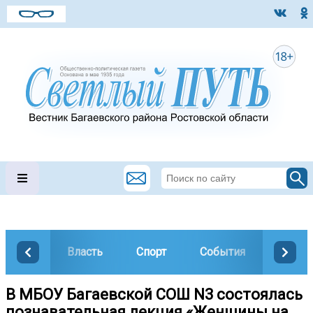
Власть
Спорт
События
Общес
В МБОУ Багаевской СОШ N3 состоялась
познавательная лекция «Женщины на