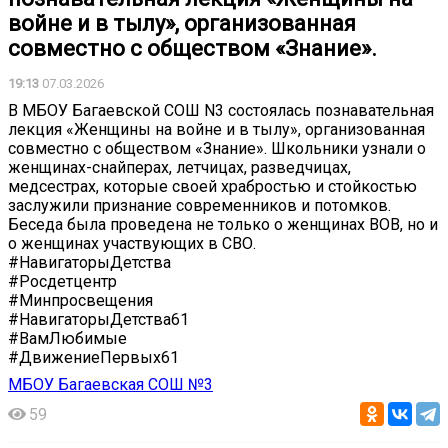
войне и в тылу», организованная
совместно с обществом «Знание».
19:13
07.03.2026
В МБОУ Багаевской СОШ N3 состоялась познавательная
лекция «Женщины на войне и в тылу», организованная
совместно с обществом «Знание». Школьники узнали о
женщинах-снайперах, летчицах, разведчицах,
медсестрах, которые своей храбростью и стойкостью
заслужили признание современников и потомков.
Беседа была проведена не только о женщинах ВОВ, но и
о женщинах участвующих в СВО.
#НавигаторыДетства
#Росдетцентр
#Минпросвещения
#НавигаторыДетства61
#ВамЛюбимые
#ДвижениеПервых61
МБОУ Багаевская СОШ №3
59