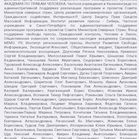
АКАДЕМИЯ ПО ПРАВАМ ЧЕЛОВЕКА, Частное учреждение в Калининграде по
административной поддержке реализации программ и проектов Совета
Министров северных стран, Центр развития некоммерческих организаций,
Гражданское содействие, Интернешнл-Р, Центр Защиты Прав Средств
Массовой Информации, Институт развития прессы - Сибирь, Частное
учреждение в Санкт-Петербурге по административной поддержке
реализации программ и проектов Совета Министров Северных Стран, Фонд
поддержки свободы прессы, Гражданский контроль, Человек и Закон,
Общественная комиссия по сохранению наследия академика Сахарова,
МЕМО. РУ, Институт региональной прессы, Институт Развития Свободы
Информации, Экозащита!-Женсовет, Общественный вердикт, Евразийская
антимонопольная ассоциация, Дзугкоева Регина Николаевна, Кривенко
Сергей Владимирович, Милославский Павел Юрьевич, Шнырова Ольга
Вадимовна, Чанышева Лилия Айратовна, Сидорович Ольга Борисовна,
Туровский Александр Алексеевич, Васильева Анастасия Евгеньевна, Ривина
Анна Валерьевна, Бурдина Юлия Владимировна, Бойко Анатолий
Николаевич, Пивоваров Андрей Сергеевич, Дугин Сергей Георгиевич, Аверин
Виталий Евгеньевич, Барахоев Магомед Бекханович, Шевченко Дмитрий
Александрович, Шарипков Олег Викторович, Мошель Ирина Ароновна,
Шведов Григорий Сергеевич, Пономарев Лев Александрович, Созаев
Валерий Валерьевич, Каргалицкий Борис Юльевич, Исакова Ирина
Александровна, Исламов Тимур Рифгатович, Романова Ольга Евгеньевна,
Щаров Сергей Алексадрович, Цирульников Борис Альбертович, Халидова
Марина Владимировна, Людевиг Марина Зариевна, Федотова Галина
Анатольевна, Паутов Юрий Анатольевич, Верховский Александр Маркович,
Пислакова-Паркер Марина Петровна, Кочеткова Татьяна Владимировна,
Чуркина Наталья Валерьевна, Акимова Татьяна Николаевна, Золотарева
Екатерина Александровна, Рачинский Ян Збигневич, Жемкова Елена
Борисовна, Гудков Лев Дмитриевич, Илларионова Юлия Юрьевна, Саранг
Анна Васильевна, Захарова Светлана Сергеевна, Щур Татьяна Михайловна,
Щур Николай Алексеевич, Аверин Владимир Анатольевич, Блинушов
Андрей Юрьевич, Мосин Алексей Геннадьевич, Гефтер Валентин