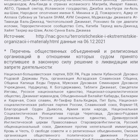
моджахедов, Аль-Каида в странах исламского Магриба, Имарат Кавказ,
АБТО, Правый сектор, Исламское государство, Джабха аль-Нусра ли-Ахль
аш-Шам, Народное ополчение имени К. Минина и Д. Пожарского, Аджр от
Аллаха Субхану уа Тагьаля SHAM, АУМ Синрике, Муджахеды джамаата Ат-
Тавхида Валь-Джихад, Чистопольский Джамаат, Рохнамо ба суи давлати
исломи, Террористическое сообщество Сеть, Катиба Таухид валь-Джихад,
Хайят Тахрир аш-Шам, Ахлю Сунна Валь Джамаа
Источник:
http://nac.gov.ru/terroristicheskie-i-ekstremistskie-
organizacii-i-materialy.html
данные на
06.12.2021
* Перечень общественных объединений и религиозных
организаций в отношении которых судом принято
вступившее в законную силу решение о ликвидации или
запрете деятельности:
Национал-большевистская партия, ВЕК РА, Рада земли Кубанской Духовно
Родовой Державы Русь, организация Асгардская Славянская Община,
Община Капища Веды Перуна, Мужская Духовная Семинария Духовное
Учреждение, Нурджулар, К Богодержавию, Таблиги Джамаат, Свидетели
Иеговы, Русское национальное единство, Национал-социалистическое
общество, Джамаат мувахидов, Объединенный Вилайат Кабарды, Балкарии
и Карачая, Союз славян, Ат-Такфир Валь-Хиджра, Пит Буль, Национал-
социалистическая рабочая партия России, Славянский союз, Формат-18,
Благородный Орден Дьявола, Армия воли народа, Национальная
Социалистическая Инициатива города Череповца, Духовно-Родовая
Держава Русь, Русское национальное единство, Древнерусской
Инглистической церкви Православных Староверов-Инглингов, Русский
общенациональный союз, Движение против нелегальной иммиграции,
Кровь и Честь, О свободе совести и о религиозных объединениях, Омская
организация общественного политического движения Русское
национальное единство, Северное Братство, Клуб Болельщиков Футбольного