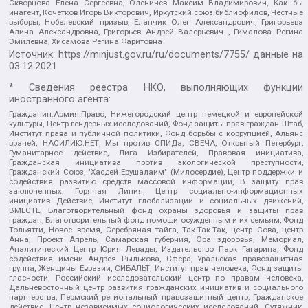
Скворцова Елена Сергеевна, Оленичев Максим Владимирович, Как бы
инагент, Кочетков Игорь Викторович, Иркутский союз библиофилов, Честные
выборы, Нобелевский призыв, Еланчик Олег Александрович, Григорьева
Алина Александровна, Григорьев Андрей Валерьевич , Гималова Регина
Эмилевна, Хисамова Регина Фаритовна
Источник:
https://minjust.gov.ru/ru/documents/7755/
данные на
03.12.2021
* Сведения реестра НКО, выполняющих функции
иностранного агента:
Гражданин.Армия.Право, Нижегородский центр немецкой и европейской
культуры, Центр гендерных исследований, Фонд защиты прав граждан Штаб,
Институт права и публичной политики, Фонд борьбы с коррупцией, Альянс
врачей, НАСИЛИЮ.НЕТ, Мы против СПИДа, СВЕЧА, Открытый Петербург,
Гуманитарное действие, Лига Избирателей, Правовая инициатива,
Гражданская инициатива против экологической преступности,
Гражданский Союз, "Хасдей Ерушалаим" (Милосердие), Центр поддержки и
содействия развитию средств массовой информации, В защиту прав
заключенных, Горячая Линия, Центр социально-информационных
инициатив Действие, Институт глобализации и социальных движений,
ВМЕСТЕ, Благотворительный фонд охраны здоровья и защиты прав
граждан, Благотворительный фонд помощи осужденным и их семьям, Фонд
Тольятти, Новое время, Серебряная тайга, Так-Так-Так, центр Сова, центр
Анна, Проект Апрель, Самарская губерния, Эра здоровья, Мемориал,
Аналитический Центр Юрия Левады, Издательство Парк Гагарина, Фонд
содействия имени Андрея Рылькова, Сфера, Уральская правозащитная
группа, Женщины Евразии, СИБАЛЬТ, Институт прав человека, Фонд защиты
гласности, Российский исследовательский центр по правам человека,
Дальневосточный центр развития гражданских инициатив и социального
партнерства, Пермский региональный правозащитный центр, Гражданское
действие, Центр независимых социологических исследований, Сутяжник,