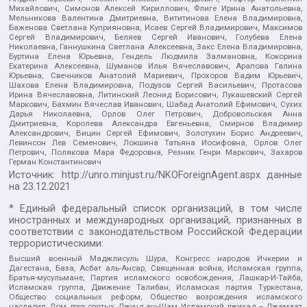
Михайлович, Симонов Алексей Кириллович, Флиге Ирина Анатольевна,
Мельникова Валентина Дмитриевна, Вититинова Елена Владимировна,
Баженова Светлана Куприяновна, Исаев Сергей Владимирович, Максимов
Сергей Владимирович, Беляев Сергей Иванович, Голубева Елена
Николаевна, Ганнушкина Светлана Алексеевна, Закс Елена Владимировна,
Буртина Елена Юрьевна, Гендель Людмила Залмановна, Кокорина
Екатерина Алексеевна, Шуманов Илья Вячеславович, Арапова Галина
Юрьевна, Свечников Анатолий Мариевич, Прохоров Вадим Юрьевич,
Шахова Елена Владимировна, Подузов Сергей Васильевич, Протасова
Ирина Вячеславовна, Литинский Леонид Борисович, Лукашевский Сергей
Маркович, Бахмин Вячеслав Иванович, Шабад Анатолий Ефимович, Сухих
Дарья Николаевна, Орлов Олег Петрович, Добровольская Анна
Дмитриевна, Королева Александра Евгеньевна, Смирнов Владимир
Александрович, Вицин Сергей Ефимович, Золотухин Борис Андреевич,
Левинсон Лев Семенович, Локшина Татьяна Иосифовна, Орлов Олег
Петрович, Полякова Мара Федоровна, Резник Генри Маркович, Захаров
Герман Константинович
Источник:
http://unro.minjust.ru/NKOForeignAgent.aspx
данные
на
23.12.2021
* Единый федеральный список организаций, в том числе
иностранных и международных организаций, признанных в
соответствии с законодательством Российской Федерации
террористическими:
Высший военный Маджлисуль Шура, Конгресс народов Ичкерии и
Дагестана, База, Асбат аль-Ансар, Священная война, Исламская группа,
Братья-мусульмане, Партия исламского освобождения, Лашкар-И-Тайба,
Исламская группа, Движение Талибан, Исламская партия Туркестана,
Общество социальных реформ, Общество возрождения исламского
наследия, Дом двух святых, Джунд аш-Шам, Исламский джихад – Джамаат