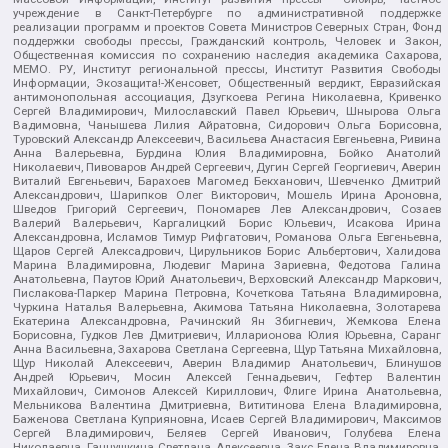
учреждение в Санкт-Петербурге по административной поддержке
реализации программ и проектов Совета Министров Северных Стран, Фонд
поддержки свободы прессы, Гражданский контроль, Человек и Закон,
Общественная комиссия по сохранению наследия академика Сахарова,
МЕМО. РУ, Институт региональной прессы, Институт Развития Свободы
Информации, Экозащита!-Женсовет, Общественный вердикт, Евразийская
антимонопольная ассоциация, Дзугкоева Регина Николаевна, Кривенко
Сергей Владимирович, Милославский Павел Юрьевич, Шнырова Ольга
Вадимовна, Чанышева Лилия Айратовна, Сидорович Ольга Борисовна,
Туровский Александр Алексеевич, Васильева Анастасия Евгеньевна, Ривина
Анна Валерьевна, Бурдина Юлия Владимировна, Бойко Анатолий
Николаевич, Пивоваров Андрей Сергеевич, Дугин Сергей Георгиевич, Аверин
Виталий Евгеньевич, Барахоев Магомед Бекханович, Шевченко Дмитрий
Александрович, Шарипков Олег Викторович, Мошель Ирина Ароновна,
Шведов Григорий Сергеевич, Пономарев Лев Александрович, Созаев
Валерий Валерьевич, Каргалицкий Борис Юльевич, Исакова Ирина
Александровна, Исламов Тимур Рифгатович, Романова Ольга Евгеньевна,
Щаров Сергей Алексадрович, Цирульников Борис Альбертович, Халидова
Марина Владимировна, Людевиг Марина Зариевна, Федотова Галина
Анатольевна, Паутов Юрий Анатольевич, Верховский Александр Маркович,
Пислакова-Паркер Марина Петровна, Кочеткова Татьяна Владимировна,
Чуркина Наталья Валерьевна, Акимова Татьяна Николаевна, Золотарева
Екатерина Александровна, Рачинский Ян Збигневич, Жемкова Елена
Борисовна, Гудков Лев Дмитриевич, Илларионова Юлия Юрьевна, Саранг
Анна Васильевна, Захарова Светлана Сергеевна, Щур Татьяна Михайловна,
Щур Николай Алексеевич, Аверин Владимир Анатольевич, Блинушов
Андрей Юрьевич, Мосин Алексей Геннадьевич, Гефтер Валентин
Михайлович, Симонов Алексей Кириллович, Флиге Ирина Анатольевна,
Мельникова Валентина Дмитриевна, Вититинова Елена Владимировна,
Баженова Светлана Куприяновна, Исаев Сергей Владимирович, Максимов
Сергей Владимирович, Беляев Сергей Иванович, Голубева Елена
Николаевна, Ганнушкина Светлана Алексеевна, Закс Елена Владимировна,