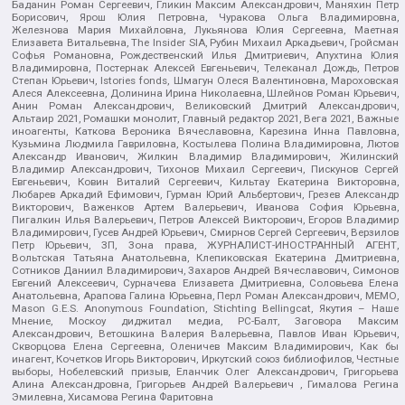
Баданин Роман Сергеевич, Гликин Максим Александрович, Маняхин Петр
Борисович, Ярош Юлия Петровна, Чуракова Ольга Владимировна,
Железнова Мария Михайловна, Лукьянова Юлия Сергеевна, Маетная
Елизавета Витальевна, The Insider SIA, Рубин Михаил Аркадьевич, Гройсман
Софья Романовна, Рождественский Илья Дмитриевич, Апухтина Юлия
Владимировна, Постернак Алексей Евгеньевич, Телеканал Дождь, Петров
Степан Юрьевич, Istories fonds, Шмагун Олеся Валентиновна, Мароховская
Алеся Алексеевна, Долинина Ирина Николаевна, Шлейнов Роман Юрьевич,
Анин Роман Александрович, Великовский Дмитрий Александрович,
Альтаир 2021, Ромашки монолит, Главный редактор 2021, Вега 2021, Важные
иноагенты, Каткова Вероника Вячеславовна, Карезина Инна Павловна,
Кузьмина Людмила Гавриловна, Костылева Полина Владимировна, Лютов
Александр Иванович, Жилкин Владимир Владимирович, Жилинский
Владимир Александрович, Тихонов Михаил Сергеевич, Пискунов Сергей
Евгеньевич, Ковин Виталий Сергеевич, Кильтау Екатерина Викторовна,
Любарев Аркадий Ефимович, Гурман Юрий Альбертович, Грезев Александр
Викторович, Важенков Артем Валерьевич, Иванова София Юрьевна,
Пигалкин Илья Валерьевич, Петров Алексей Викторович, Егоров Владимир
Владимирович, Гусев Андрей Юрьевич, Смирнов Сергей Сергеевич, Верзилов
Петр Юрьевич, ЗП, Зона права, ЖУРНАЛИСТ-ИНОСТРАННЫЙ АГЕНТ,
Вольтская Татьяна Анатольевна, Клепиковская Екатерина Дмитриевна,
Сотников Даниил Владимирович, Захаров Андрей Вячеславович, Симонов
Евгений Алексеевич, Сурначева Елизавета Дмитриевна, Соловьева Елена
Анатольевна, Арапова Галина Юрьевна, Перл Роман Александрович, МЕМО,
Mason G.E.S. Anonymous Foundation, Stichting Bellingcat, Якутия – Наше
Мнение, Москоу диджитал медиа, РС-Балт, Заговора Максим
Александрович, Ветошкина Валерия Валерьевна, Павлов Иван Юрьевич,
Скворцова Елена Сергеевна, Оленичев Максим Владимирович, Как бы
инагент, Кочетков Игорь Викторович, Иркутский союз библиофилов, Честные
выборы, Нобелевский призыв, Еланчик Олег Александрович, Григорьева
Алина Александровна, Григорьев Андрей Валерьевич , Гималова Регина
Эмилевна, Хисамова Регина Фаритовна