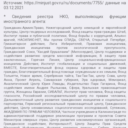
Источник:
https://minjust.gov.ru/ru/documents/7755/
данные на
03.12.2021
* Сведения реестра НКО, выполняющих функции
иностранного агента:
Гражданин.Армия.Право, Нижегородский центр немецкой и европейской
культуры, Центр гендерных исследований, Фонд защиты прав граждан Штаб,
Институт права и публичной политики, Фонд борьбы с коррупцией, Альянс
врачей, НАСИЛИЮ.НЕТ, Мы против СПИДа, СВЕЧА, Открытый Петербург,
Гуманитарное действие, Лига Избирателей, Правовая инициатива,
Гражданская инициатива против экологической преступности,
Гражданский Союз, "Хасдей Ерушалаим" (Милосердие), Центр поддержки и
содействия развитию средств массовой информации, В защиту прав
заключенных, Горячая Линия, Центр социально-информационных
инициатив Действие, Институт глобализации и социальных движений,
ВМЕСТЕ, Благотворительный фонд охраны здоровья и защиты прав
граждан, Благотворительный фонд помощи осужденным и их семьям, Фонд
Тольятти, Новое время, Серебряная тайга, Так-Так-Так, центр Сова, центр
Анна, Проект Апрель, Самарская губерния, Эра здоровья, Мемориал,
Аналитический Центр Юрия Левады, Издательство Парк Гагарина, Фонд
содействия имени Андрея Рылькова, Сфера, Уральская правозащитная
группа, Женщины Евразии, СИБАЛЬТ, Институт прав человека, Фонд защиты
гласности, Российский исследовательский центр по правам человека,
Дальневосточный центр развития гражданских инициатив и социального
партнерства, Пермский региональный правозащитный центр, Гражданское
действие, Центр независимых социологических исследований, Сутяжник,
АКАДЕМИЯ ПО ПРАВАМ ЧЕЛОВЕКА, Частное учреждение в Калининграде по
административной поддержке реализации программ и проектов Совета
Министров северных стран, Центр развития некоммерческих организаций,
Гражданское содействие, Интернешнл-Р, Центр Защиты Прав Средств
Массовой Информации, Институт развития прессы - Сибирь, Частное