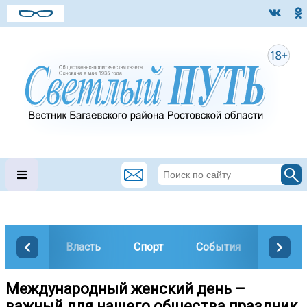
Власть
Спорт
События
Общес
Международный женский день –
важный для нашего общества праздник.