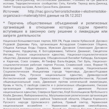
исломи, Террористическое сообщество Сеть, Катиба Таухид валь-Джихад,
Хайят Тахрир аш-Шам, Ахлю Сунна Валь Джамаа
Источник:
http://nac.gov.ru/terroristicheskie-i-ekstremistskie-
organizacii-i-materialy.html
данные на
06.12.2021
* Перечень общественных объединений и религиозных
организаций в отношении которых судом принято
вступившее в законную силу решение о ликвидации или
запрете деятельности:
Национал-большевистская партия, ВЕК РА, Рада земли Кубанской Духовно
Родовой Державы Русь, организация Асгардская Славянская Община,
Община Капища Веды Перуна, Мужская Духовная Семинария Духовное
Учреждение, Нурджулар, К Богодержавию, Таблиги Джамаат, Свидетели
Иеговы, Русское национальное единство, Национал-социалистическое
общество, Джамаат мувахидов, Объединенный Вилайат Кабарды, Балкарии
и Карачая, Союз славян, Ат-Такфир Валь-Хиджра, Пит Буль, Национал-
социалистическая рабочая партия России, Славянский союз, Формат-18,
Благородный Орден Дьявола, Армия воли народа, Национальная
Социалистическая Инициатива города Череповца, Духовно-Родовая
Держава Русь, Русское национальное единство, Древнерусской
Инглистической церкви Православных Староверов-Инглингов, Русский
общенациональный союз, Движение против нелегальной иммиграции,
Кровь и Честь, О свободе совести и о религиозных объединениях, Омская
организация общественного политического движения Русское
национальное единство, Северное Братство, Клуб Болельщиков Футбольного
Клуба Динамо, Файзрахманисты, Мусульманская религиозная организация
п. Боровский Тюменского района Тюменской области, Община Коренного
Русского народа Щелковского района, Правый сектор, Украинская
национальная ассамблея – Украинская народная самооборона,
Украинская повстанческая армия, Тризуб им. Степана Бандеры, Братство,