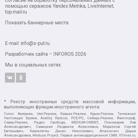
Согласие на обработку персональных данных с
помощью сервисов Yandex.Metrika, LiveInternet,
top.mail.ru
Показать баннерные места
E-mail: info@s-put.ru
Разработчик сайта –
INFOROS
2026
Мы в социальных сетях:
* Реестр иностранных средств массовой информации,
выполняющих функции иностранного агента:
Голос Америки, Idel.Реалии, Кавказ.Реалии, Крым.Реалии, Телеканал
Настоящее Время, Azatliq Radiosi, PCE/PC, Сибирь.Реалии, Фактограф,
Север.Реалии, Радио Свобода, MEDIUM-ORIENT, Пономарев Лев
Александрович, Савицкая Людмила Алексеевна, Маркелов Сергей
Евгеньевич, Камалягин Денис Николаевич, Апахончич Дарья
Александровна, Medusa Project, Первое антикоррупционное СМИ, VTimes.io,