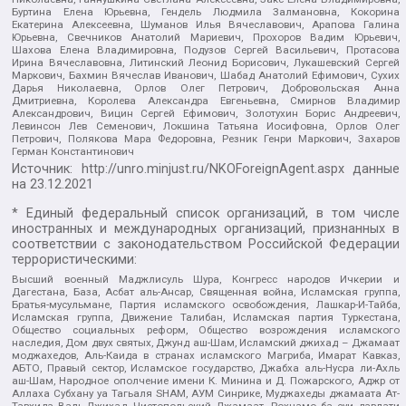
Буртина Елена Юрьевна, Гендель Людмила Залмановна, Кокорина
Екатерина Алексеевна, Шуманов Илья Вячеславович, Арапова Галина
Юрьевна, Свечников Анатолий Мариевич, Прохоров Вадим Юрьевич,
Шахова Елена Владимировна, Подузов Сергей Васильевич, Протасова
Ирина Вячеславовна, Литинский Леонид Борисович, Лукашевский Сергей
Маркович, Бахмин Вячеслав Иванович, Шабад Анатолий Ефимович, Сухих
Дарья Николаевна, Орлов Олег Петрович, Добровольская Анна
Дмитриевна, Королева Александра Евгеньевна, Смирнов Владимир
Александрович, Вицин Сергей Ефимович, Золотухин Борис Андреевич,
Левинсон Лев Семенович, Локшина Татьяна Иосифовна, Орлов Олег
Петрович, Полякова Мара Федоровна, Резник Генри Маркович, Захаров
Герман Константинович
Источник:
http://unro.minjust.ru/NKOForeignAgent.aspx
данные
на
23.12.2021
* Единый федеральный список организаций, в том числе
иностранных и международных организаций, признанных в
соответствии с законодательством Российской Федерации
террористическими:
Высший военный Маджлисуль Шура, Конгресс народов Ичкерии и
Дагестана, База, Асбат аль-Ансар, Священная война, Исламская группа,
Братья-мусульмане, Партия исламского освобождения, Лашкар-И-Тайба,
Исламская группа, Движение Талибан, Исламская партия Туркестана,
Общество социальных реформ, Общество возрождения исламского
наследия, Дом двух святых, Джунд аш-Шам, Исламский джихад – Джамаат
моджахедов, Аль-Каида в странах исламского Магриба, Имарат Кавказ,
АБТО, Правый сектор, Исламское государство, Джабха аль-Нусра ли-Ахль
аш-Шам, Народное ополчение имени К. Минина и Д. Пожарского, Аджр от
Аллаха Субхану уа Тагьаля SHAM, АУМ Синрике, Муджахеды джамаата Ат-
Тавхида Валь-Джихад, Чистопольский Джамаат, Рохнамо ба суи давлати