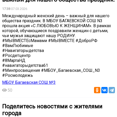
17:38
07.03.2026
Международный женский день – важный для нашего
общества праздник. В МБОУ БАГАЕВСКОЙ СОШ N3
прошла акция «С ЛЮБОВЬЮ К ЖЕНЩИНАМ». В рамках
которой, обучающиеся поздравили женщин с детьми,
чьи мужья защищают нашу РОДИНУ.
#МЫВМЕСТЕсМамами #МЫВМЕСТЕ #ДоброРФ
#ВамЛюбимые
#Навигаторыдетства
#Росдетцентр
#8МартаНД
#навигаторыдетства61
#Минпросвещения #МБОУ_Багаевская_СОШ_N3
#Росмолодежь
МБОУ Багаевская СОШ №3
50
Поделитесь новостями с жителями
города