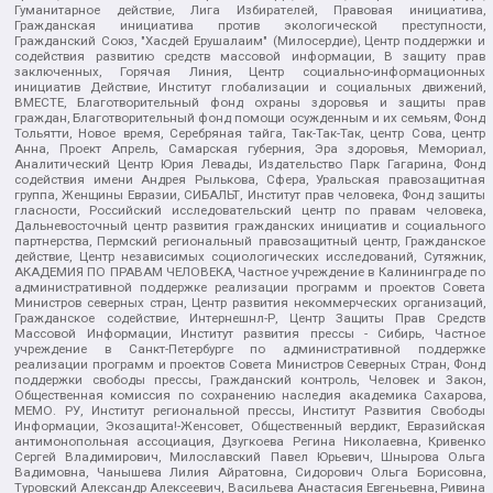
Гуманитарное действие, Лига Избирателей, Правовая инициатива,
Гражданская инициатива против экологической преступности,
Гражданский Союз, "Хасдей Ерушалаим" (Милосердие), Центр поддержки и
содействия развитию средств массовой информации, В защиту прав
заключенных, Горячая Линия, Центр социально-информационных
инициатив Действие, Институт глобализации и социальных движений,
ВМЕСТЕ, Благотворительный фонд охраны здоровья и защиты прав
граждан, Благотворительный фонд помощи осужденным и их семьям, Фонд
Тольятти, Новое время, Серебряная тайга, Так-Так-Так, центр Сова, центр
Анна, Проект Апрель, Самарская губерния, Эра здоровья, Мемориал,
Аналитический Центр Юрия Левады, Издательство Парк Гагарина, Фонд
содействия имени Андрея Рылькова, Сфера, Уральская правозащитная
группа, Женщины Евразии, СИБАЛЬТ, Институт прав человека, Фонд защиты
гласности, Российский исследовательский центр по правам человека,
Дальневосточный центр развития гражданских инициатив и социального
партнерства, Пермский региональный правозащитный центр, Гражданское
действие, Центр независимых социологических исследований, Сутяжник,
АКАДЕМИЯ ПО ПРАВАМ ЧЕЛОВЕКА, Частное учреждение в Калининграде по
административной поддержке реализации программ и проектов Совета
Министров северных стран, Центр развития некоммерческих организаций,
Гражданское содействие, Интернешнл-Р, Центр Защиты Прав Средств
Массовой Информации, Институт развития прессы - Сибирь, Частное
учреждение в Санкт-Петербурге по административной поддержке
реализации программ и проектов Совета Министров Северных Стран, Фонд
поддержки свободы прессы, Гражданский контроль, Человек и Закон,
Общественная комиссия по сохранению наследия академика Сахарова,
МЕМО. РУ, Институт региональной прессы, Институт Развития Свободы
Информации, Экозащита!-Женсовет, Общественный вердикт, Евразийская
антимонопольная ассоциация, Дзугкоева Регина Николаевна, Кривенко
Сергей Владимирович, Милославский Павел Юрьевич, Шнырова Ольга
Вадимовна, Чанышева Лилия Айратовна, Сидорович Ольга Борисовна,
Туровский Александр Алексеевич, Васильева Анастасия Евгеньевна, Ривина