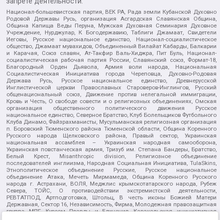
запрете деятельности:
Национал-большевистская партия, ВЕК РА, Рада земли Кубанской Духовно
Родовой Державы Русь, организация Асгардская Славянская Община,
Община Капища Веды Перуна, Мужская Духовная Семинария Духовное
Учреждение, Нурджулар, К Богодержавию, Таблиги Джамаат, Свидетели
Иеговы, Русское национальное единство, Национал-социалистическое
общество, Джамаат мувахидов, Объединенный Вилайат Кабарды, Балкарии
и Карачая, Союз славян, Ат-Такфир Валь-Хиджра, Пит Буль, Национал-
социалистическая рабочая партия России, Славянский союз, Формат-18,
Благородный Орден Дьявола, Армия воли народа, Национальная
Социалистическая Инициатива города Череповца, Духовно-Родовая
Держава Русь, Русское национальное единство, Древнерусской
Инглистической церкви Православных Староверов-Инглингов, Русский
общенациональный союз, Движение против нелегальной иммиграции,
Кровь и Честь, О свободе совести и о религиозных объединениях, Омская
организация общественного политического движения Русское
национальное единство, Северное Братство, Клуб Болельщиков Футбольного
Клуба Динамо, Файзрахманисты, Мусульманская религиозная организация
п. Боровский Тюменского района Тюменской области, Община Коренного
Русского народа Щелковского района, Правый сектор, Украинская
национальная ассамблея – Украинская народная самооборона,
Украинская повстанческая армия, Тризуб им. Степана Бандеры, Братство,
Белый Крест, Misanthropic division, Религиозное объединение
последователей инглиизма, Народная Социальная Инициатива, TulaSkins,
Этнополитическое объединение Русские, Русское национальное
объединение Атака, Мечеть Мирмамеда, Община Коренного Русского
народа г. Астрахани, ВОЛЯ, Меджлис крымскотатарского народа, Рубеж
Севера, ТОЙС, О противодействии экстремистской деятельности,
РЕВТАТПОД, Артподготовка, Штольц, В честь иконы Божией Матери
Державная, Сектор 16, Независимость, Фирма, Молодежная правозащитная
группа МПГ, Курсом Правды и Единения, Каракольская инициативная
группа, Автоград Крю, Союз Славянских Сил Руси, Алля-Аят,