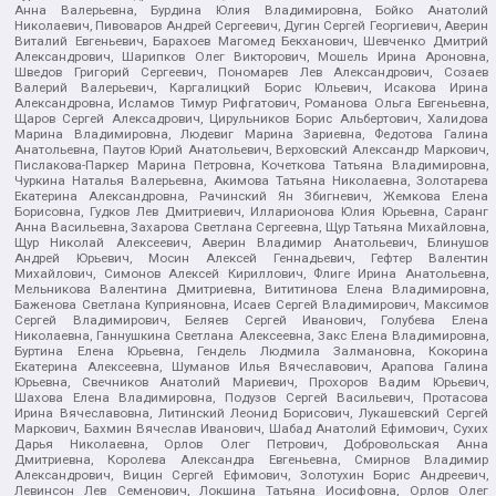
Анна Валерьевна, Бурдина Юлия Владимировна, Бойко Анатолий
Николаевич, Пивоваров Андрей Сергеевич, Дугин Сергей Георгиевич, Аверин
Виталий Евгеньевич, Барахоев Магомед Бекханович, Шевченко Дмитрий
Александрович, Шарипков Олег Викторович, Мошель Ирина Ароновна,
Шведов Григорий Сергеевич, Пономарев Лев Александрович, Созаев
Валерий Валерьевич, Каргалицкий Борис Юльевич, Исакова Ирина
Александровна, Исламов Тимур Рифгатович, Романова Ольга Евгеньевна,
Щаров Сергей Алексадрович, Цирульников Борис Альбертович, Халидова
Марина Владимировна, Людевиг Марина Зариевна, Федотова Галина
Анатольевна, Паутов Юрий Анатольевич, Верховский Александр Маркович,
Пислакова-Паркер Марина Петровна, Кочеткова Татьяна Владимировна,
Чуркина Наталья Валерьевна, Акимова Татьяна Николаевна, Золотарева
Екатерина Александровна, Рачинский Ян Збигневич, Жемкова Елена
Борисовна, Гудков Лев Дмитриевич, Илларионова Юлия Юрьевна, Саранг
Анна Васильевна, Захарова Светлана Сергеевна, Щур Татьяна Михайловна,
Щур Николай Алексеевич, Аверин Владимир Анатольевич, Блинушов
Андрей Юрьевич, Мосин Алексей Геннадьевич, Гефтер Валентин
Михайлович, Симонов Алексей Кириллович, Флиге Ирина Анатольевна,
Мельникова Валентина Дмитриевна, Вититинова Елена Владимировна,
Баженова Светлана Куприяновна, Исаев Сергей Владимирович, Максимов
Сергей Владимирович, Беляев Сергей Иванович, Голубева Елена
Николаевна, Ганнушкина Светлана Алексеевна, Закс Елена Владимировна,
Буртина Елена Юрьевна, Гендель Людмила Залмановна, Кокорина
Екатерина Алексеевна, Шуманов Илья Вячеславович, Арапова Галина
Юрьевна, Свечников Анатолий Мариевич, Прохоров Вадим Юрьевич,
Шахова Елена Владимировна, Подузов Сергей Васильевич, Протасова
Ирина Вячеславовна, Литинский Леонид Борисович, Лукашевский Сергей
Маркович, Бахмин Вячеслав Иванович, Шабад Анатолий Ефимович, Сухих
Дарья Николаевна, Орлов Олег Петрович, Добровольская Анна
Дмитриевна, Королева Александра Евгеньевна, Смирнов Владимир
Александрович, Вицин Сергей Ефимович, Золотухин Борис Андреевич,
Левинсон Лев Семенович, Локшина Татьяна Иосифовна, Орлов Олег