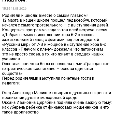
18:25
13.03.2026
Родители и школа: вместе о самом главном!
12 марта в нашей школе прошел педвсеобуч, который
начался с самого трогательного — с выступления детей.
Концертная программа задала тон всей встрече: песня
«Добрая семья» в исполнении хора 6-2 классов,
зажигательный танец с флагами под легендарный
«Русский мир» от 7-В и мощное выступление хора 8-х
классов «Плечом к плечу» доказали, что патриотизм —
это не просто слова, а то, что живет в сердцах наших
учеников.
Основная повестка была посвящена теме «Гражданско-
патриотическое воспитание — основа единства
общества».
Перед родителями выступили почетные гости и
педагоги:
Отец Александр Маликов говорил о духовных скрепах и
воспитании души в молодежной среде.
Оксана Ивановна Дерябина подняла очень важную тему:
как уберечь ребенка от финансовых мошенников и что
такое дропперство.