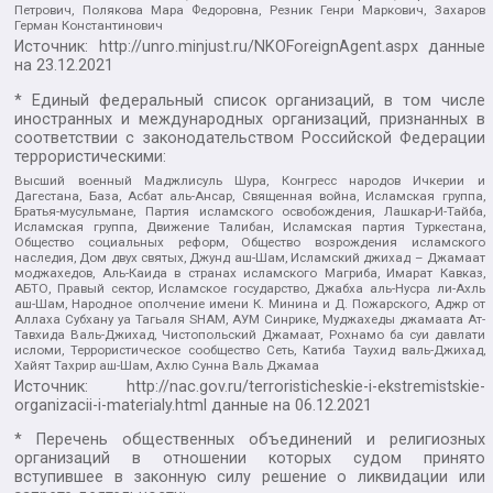
Петрович, Полякова Мара Федоровна, Резник Генри Маркович, Захаров
Герман Константинович
Источник:
http://unro.minjust.ru/NKOForeignAgent.aspx
данные
на
23.12.2021
* Единый федеральный список организаций, в том числе
иностранных и международных организаций, признанных в
соответствии с законодательством Российской Федерации
террористическими:
Высший военный Маджлисуль Шура, Конгресс народов Ичкерии и
Дагестана, База, Асбат аль-Ансар, Священная война, Исламская группа,
Братья-мусульмане, Партия исламского освобождения, Лашкар-И-Тайба,
Исламская группа, Движение Талибан, Исламская партия Туркестана,
Общество социальных реформ, Общество возрождения исламского
наследия, Дом двух святых, Джунд аш-Шам, Исламский джихад – Джамаат
моджахедов, Аль-Каида в странах исламского Магриба, Имарат Кавказ,
АБТО, Правый сектор, Исламское государство, Джабха аль-Нусра ли-Ахль
аш-Шам, Народное ополчение имени К. Минина и Д. Пожарского, Аджр от
Аллаха Субхану уа Тагьаля SHAM, АУМ Синрике, Муджахеды джамаата Ат-
Тавхида Валь-Джихад, Чистопольский Джамаат, Рохнамо ба суи давлати
исломи, Террористическое сообщество Сеть, Катиба Таухид валь-Джихад,
Хайят Тахрир аш-Шам, Ахлю Сунна Валь Джамаа
Источник:
http://nac.gov.ru/terroristicheskie-i-ekstremistskie-
organizacii-i-materialy.html
данные на
06.12.2021
* Перечень общественных объединений и религиозных
организаций в отношении которых судом принято
вступившее в законную силу решение о ликвидации или