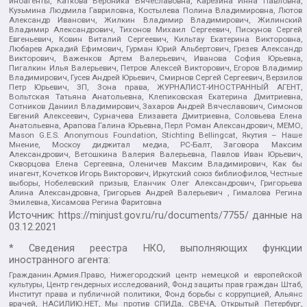
иноагенты, Каткова Вероника Вячеславовна, Карезина Инна Павловна,
Кузьмина Людмила Гавриловна, Костылева Полина Владимировна, Лютов
Александр Иванович, Жилкин Владимир Владимирович, Жилинский
Владимир Александрович, Тихонов Михаил Сергеевич, Пискунов Сергей
Евгеньевич, Ковин Виталий Сергеевич, Кильтау Екатерина Викторовна,
Любарев Аркадий Ефимович, Гурман Юрий Альбертович, Грезев Александр
Викторович, Важенков Артем Валерьевич, Иванова София Юрьевна,
Пигалкин Илья Валерьевич, Петров Алексей Викторович, Егоров Владимир
Владимирович, Гусев Андрей Юрьевич, Смирнов Сергей Сергеевич, Верзилов
Петр Юрьевич, ЗП, Зона права, ЖУРНАЛИСТ-ИНОСТРАННЫЙ АГЕНТ,
Вольтская Татьяна Анатольевна, Клепиковская Екатерина Дмитриевна,
Сотников Даниил Владимирович, Захаров Андрей Вячеславович, Симонов
Евгений Алексеевич, Сурначева Елизавета Дмитриевна, Соловьева Елена
Анатольевна, Арапова Галина Юрьевна, Перл Роман Александрович, МЕМО,
Mason G.E.S. Anonymous Foundation, Stichting Bellingcat, Якутия – Наше
Мнение, Москоу диджитал медиа, РС-Балт, Заговора Максим
Александрович, Ветошкина Валерия Валерьевна, Павлов Иван Юрьевич,
Скворцова Елена Сергеевна, Оленичев Максим Владимирович, Как бы
инагент, Кочетков Игорь Викторович, Иркутский союз библиофилов, Честные
выборы, Нобелевский призыв, Еланчик Олег Александрович, Григорьева
Алина Александровна, Григорьев Андрей Валерьевич , Гималова Регина
Эмилевна, Хисамова Регина Фаритовна
Источник:
https://minjust.gov.ru/ru/documents/7755/
данные на
03.12.2021
* Сведения реестра НКО, выполняющих функции
иностранного агента:
Гражданин.Армия.Право, Нижегородский центр немецкой и европейской
культуры, Центр гендерных исследований, Фонд защиты прав граждан Штаб,
Институт права и публичной политики, Фонд борьбы с коррупцией, Альянс
врачей, НАСИЛИЮ.НЕТ, Мы против СПИДа, СВЕЧА, Открытый Петербург,