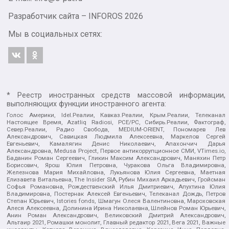
Разработчик сайта –
INFOROS
2026
Мы в социальных сетях:
* Реестр иностранных средств массовой информации,
выполняющих функции иностранного агента:
Голос Америки, Idel.Реалии, Кавказ.Реалии, Крым.Реалии, Телеканал
Настоящее Время, Azatliq Radiosi, PCE/PC, Сибирь.Реалии, Фактограф,
Север.Реалии, Радио Свобода, MEDIUM-ORIENT, Пономарев Лев
Александрович, Савицкая Людмила Алексеевна, Маркелов Сергей
Евгеньевич, Камалягин Денис Николаевич, Апахончич Дарья
Александровна, Medusa Project, Первое антикоррупционное СМИ, VTimes.io,
Баданин Роман Сергеевич, Гликин Максим Александрович, Маняхин Петр
Борисович, Ярош Юлия Петровна, Чуракова Ольга Владимировна,
Железнова Мария Михайловна, Лукьянова Юлия Сергеевна, Маетная
Елизавета Витальевна, The Insider SIA, Рубин Михаил Аркадьевич, Гройсман
Софья Романовна, Рождественский Илья Дмитриевич, Апухтина Юлия
Владимировна, Постернак Алексей Евгеньевич, Телеканал Дождь, Петров
Степан Юрьевич, Istories fonds, Шмагун Олеся Валентиновна, Мароховская
Алеся Алексеевна, Долинина Ирина Николаевна, Шлейнов Роман Юрьевич,
Анин Роман Александрович, Великовский Дмитрий Александрович,
Альтаир 2021, Ромашки монолит, Главный редактор 2021, Вега 2021, Важные