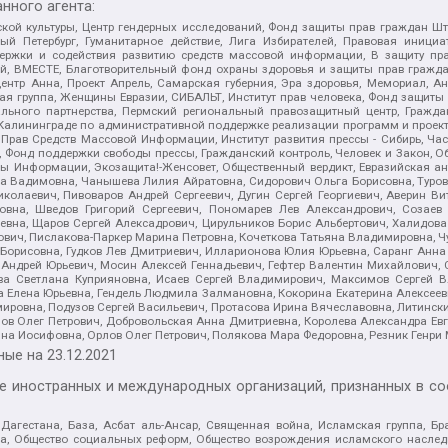
нного агента:
ой культуры, Центр гендерных исследований, Фонд защиты прав граждан Шта
 Петербург, Гуманитарное действие, Лига Избирателей, Правовая инициат
держки и содействия развитию средств массовой информации, В защиту п
ий, ВМЕСТЕ, Благотворительный фонд охраны здоровья и защиты прав граж
, центр Анна, Проект Апрель, Самарская губерния, Эра здоровья, Мемориал,
я группа, Женщины Евразии, СИБАЛЬТ, Институт прав человека, Фонд защиты 
льного партнерства, Пермский региональный правозащитный центр, Граждан
лининграде по административной поддержке реализации программ и проекто
 Прав Средств Массовой Информации, Институт развития прессы - Сибирь, Ча
, Фонд поддержки свободы прессы, Гражданский контроль, Человек и Закон, 
оды Информации, Экозащита!-Женсовет, Общественный вердикт, Евразийская а
 Вадимовна, Чанышева Лилия Айратовна, Сидорович Ольга Борисовна, Туровс
олаевич, Пивоваров Андрей Сергеевич, Дугин Сергей Георгиевич, Аверин В
вна, Шведов Григорий Сергеевич, Пономарев Лев Александрович, Созаев
евна, Щаров Сергей Алексадрович, Цирульников Борис Альбертович, Халидо
ович, Пислакова-Паркер Марина Петровна, Кочеткова Татьяна Владимировна, Ч
Борисовна, Гудков Лев Дмитриевич, Илларионова Юлия Юрьевна, Саранг Анна
Андрей Юрьевич, Мосин Алексей Геннадьевич, Гефтер Валентин Михайлович,
а Светлана Куприяновна, Исаев Сергей Владимирович, Максимов Сергей Вл
а Елена Юрьевна, Гендель Людмила Залмановна, Кокорина Екатерина Алексее
ровна, Подузов Сергей Васильевич, Протасова Ирина Вячеславовна, Литинск
ов Олег Петрович, Добровольская Анна Дмитриевна, Королева Александра Ев
яна Иосифовна, Орлов Олег Петрович, Полякова Мара Федоровна, Резник Генри
ные на
23.12.2021
ле иностранных и международных организаций, признанных в с
гестана, База, Асбат аль-Ансар, Священная война, Исламская группа, Бра
ана, Общество социальных реформ, Общество возрождения исламского насле