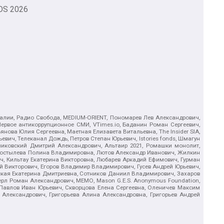
OS
2026
.Реалии, Радио Свобода, MEDIUM-ORIENT, Пономарев Лев Александрович,
ервое антикоррупционное СМИ, VTimes.io, Баданин Роман Сергеевич,
ова Юлия Сергеевна, Маетная Елизавета Витальевна, The Insider SIA,
ич, Телеканал Дождь, Петров Степан Юрьевич, Istories fonds, Шмагун
иковский Дмитрий Александрович, Альтаир 2021, Ромашки монолит,
, Костылева Полина Владимировна, Лютов Александр Иванович, Жилкин
, Кильтау Екатерина Викторовна, Любарев Аркадий Ефимович, Гурман
й Викторович, Егоров Владимир Владимирович, Гусев Андрей Юрьевич,
ская Екатерина Дмитриевна, Сотников Даниил Владимирович, Захаров
ерл Роман Александрович, МЕМО, Mason G.E.S. Anonymous Foundation,
, Павлов Иван Юрьевич, Скворцова Елена Сергеевна, Оленичев Максим
 Александрович, Григорьева Алина Александровна, Григорьев Андрей