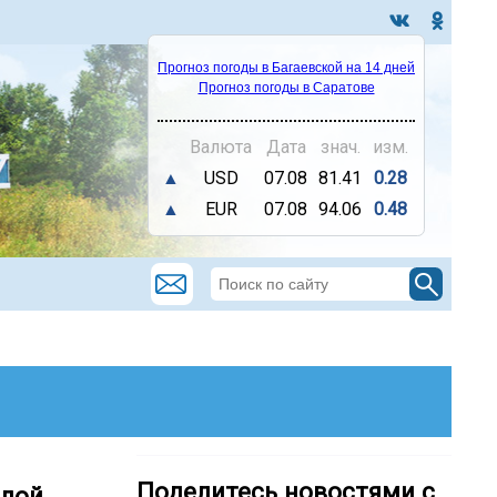
Прогноз погоды в Багаевской на 14 дней
Прогноз погоды в Саратове
Валюта
Дата
знач.
изм.
▲
USD
07.08
81.41
0.28
▲
EUR
07.08
94.06
0.48
Поделитесь новостями с
слой