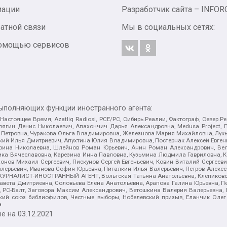
мации
Разработчик сайта –
INFOR
атной связи
Мы в социальных сетях:
 помощью сервисов
выполняющих функции иностранного агента:
 Настоящее Время, Azatliq Radiosi, PCE/PC, Сибирь.Реалии, Фактограф, Север
ягин Денис Николаевич, Апахончич Дарья Александровна, Medusa Project, П
етровна, Чуракова Ольга Владимировна, Железнова Мария Михайловна, Лукьян
й Илья Дмитриевич, Апухтина Юлия Владимировна, Постернак Алексей Евгеньев
рина Николаевна, Шлейнов Роман Юрьевич, Анин Роман Александрович, Вел
оника Вячеславовна, Карезина Инна Павловна, Кузьмина Людмила Гавриловна
ов Михаил Сергеевич, Пискунов Сергей Евгеньевич, Ковин Виталий Сергеевич
алерьевич, Иванова София Юрьевна, Пигалкин Илья Валерьевич, Петров Алексе
а, ЖУРНАЛИСТ-ИНОСТРАННЫЙ АГЕНТ, Вольтская Татьяна Анатольевна, Клепиков
авета Дмитриевна, Соловьева Елена Анатольевна, Арапова Галина Юрьевна, П
иа, РС-Балт, Заговора Максим Александрович, Ветошкина Валерия Валерьевна
ский союз библиофилов, Честные выборы, Нобелевский призыв, Еланчик Олег
а
е на
03.12.2021