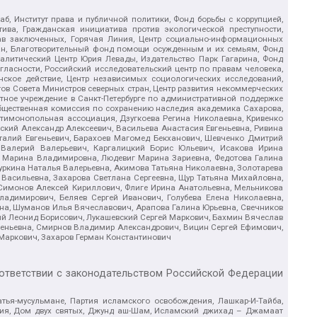
б, Институт права и публичной политики, Фонд борьбы с коррупцией,
ива, Гражданская инициатива против экологической преступности,
рав заключенных, Горячая Линия, Центр социально-информационных
дан, Благотворительный фонд помощи осужденным и их семьям, Фонд
 Аналитический Центр Юрия Левады, Издательство Парк Гагарина, Фонд
гласности, Российский исследовательский центр по правам человека,
ское действие, Центр независимых социологических исследований,
в Совета Министров северных стран, Центр развития некоммерческих
стное учреждение в Санкт-Петербурге по административной поддержке
Общественная комиссия по сохранению наследия академика Сахарова,
нтимонопольная ассоциация, Дзугкоева Регина Николаевна, Кривенко
кий Александр Алексеевич, Васильева Анастасия Евгеньевна, Ривина
италий Евгеньевич, Барахоев Магомед Бекханович, Шевченко Дмитрий
 Валерий Валерьевич, Каргалицкий Борис Юльевич, Исакова Ирина
ва Марина Владимировна, Людевиг Марина Зариевна, Федотова Галина
уркина Наталья Валерьевна, Акимова Татьяна Николаевна, Золотарева
 Васильевна, Захарова Светлана Сергеевна, Щур Татьяна Михайловна,
 Симонов Алексей Кириллович, Флиге Ирина Анатольевна, Мельникова
адимирович, Беляев Сергей Иванович, Голубева Елена Николаевна,
вна, Шуманов Илья Вячеславович, Арапова Галина Юрьевна, Свечников
ий Леонид Борисович, Лукашевский Сергей Маркович, Бахмин Вячеслав
геньевна, Смирнов Владимир Александрович, Вицин Сергей Ефимович,
 Маркович, Захаров Герман Константинович
оответствии с законодательством Российской Федерации
тья-мусульмане, Партия исламского освобождения, Лашкар-И-Тайба,
дия, Дом двух святых, Джунд аш-Шам, Исламский джихад – Джамаат