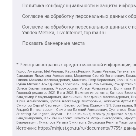
Политика конфиденциальности и защиты инфор
Согласие на обработку персональных данных обр
Согласие на обработку персональных данных с
Yandex.Metrika, LiveInternet, top.mail.ru
Показать баннерные места
* Реестр иностранных средств массовой информации, 
Голос Америки, Idel.Реалии, Кавказ.Реалии, Крым.Реалии, Телеканал
Савицкая Людмила Алексеевна, Маркелов Сергей Евгеньевич, Камал
Гликин Максим Александрович, Маняхин Петр Борисович, Ярош Юлия П
Рубин Михаил Аркадьевич, Гройсман Софья Романовна, Рождественски
Олеся Валентиновна, Мароховская Алеся Алексеевна, Долинина И
Главный редактор 2021, Вега 2021, Важные иноагенты, Каткова Вер
Владимир Владимирович, Жилинский Владимир Александрович, Тихон
Юрий Альбертович, Грезев Александр Викторович, Важенков Артем В
Смирнов Сергей Сергеевич, Верзилов Петр Юрьевич, ЗП, Зона прав
Андрей Вячеславович, Симонов Евгений Алексеевич, Сурначева Елиз
Stichting Bellingcat, Якутия – Наше Мнение, Москоу диджитал мед
Владимирович, Как бы инагент, Кочетков Игорь Викторович, Иркут
Валерьевич , Гималова Регина Эмилевна, Хисамова Регина Фаритовн
Источник:
https://minjust.gov.ru/ru/documents/7755/
данны