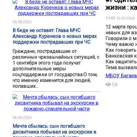
жизни : к
11:07
13.03.2026
06.08.2026
12 марта про
В беде не оставят: Глава МЧС
навык для вз
Александр Куренков о новых мерах
Говорили о м
поддержки пострадавших при ЧС
Чему важно н
Как говорить
Граждане, пострадавшие от
Банковская ка
различных чрезвычайных ситуаций, с
Как защитить
1 сентября этого года получат
Тема вызвала
дополнительные меры
соцподдержки от государства.О том,
МБОУ Багаев
что именно изменится для людей,
54
попавших...
06.08.2026
Мечта сбылась: сын погибшего
десантника побывал на экскурсии в