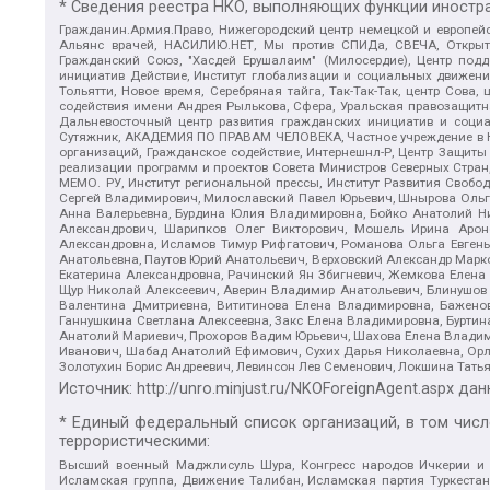
* Сведения реестра НКО, выполняющих функции иностра
Гражданин.Армия.Право, Нижегородский центр немецкой и европейск
Альянс врачей, НАСИЛИЮ.НЕТ, Мы против СПИДа, СВЕЧА, Открытый
Гражданский Союз, "Хасдей Ерушалаим" (Милосердие), Центр под
инициатив Действие, Институт глобализации и социальных движен
Тольятти, Новое время, Серебряная тайга, Так-Так-Так, центр Сова
содействия имени Андрея Рылькова, Сфера, Уральская правозащитна
Дальневосточный центр развития гражданских инициатив и социа
Сутяжник, АКАДЕМИЯ ПО ПРАВАМ ЧЕЛОВЕКА, Частное учреждение в Ка
организаций, Гражданское содействие, Интернешнл-Р, Центр Защиты
реализации программ и проектов Совета Министров Северных Стран
МЕМО. РУ, Институт региональной прессы, Институт Развития Своб
Сергей Владимирович, Милославский Павел Юрьевич, Шнырова Ольга
Анна Валерьевна, Бурдина Юлия Владимировна, Бойко Анатолий Ник
Александрович, Шарипков Олег Викторович, Мошель Ирина Ароно
Александровна, Исламов Тимур Рифгатович, Романова Ольга Евгень
Анатольевна, Паутов Юрий Анатольевич, Верховский Александр Марк
Екатерина Александровна, Рачинский Ян Збигневич, Жемкова Елена 
Щур Николай Алексеевич, Аверин Владимир Анатольевич, Блинушов 
Валентина Дмитриевна, Вититинова Елена Владимировна, Баженов
Ганнушкина Светлана Алексеевна, Закс Елена Владимировна, Буртин
Анатолий Мариевич, Прохоров Вадим Юрьевич, Шахова Елена Владими
Иванович, Шабад Анатолий Ефимович, Сухих Дарья Николаевна, Орл
Золотухин Борис Андреевич, Левинсон Лев Семенович, Локшина Тать
Источник:
http://unro.minjust.ru/NKOForeignAgent.aspx
дан
* Единый федеральный список организаций, в том чис
террористическими:
Высший военный Маджлисуль Шура, Конгресс народов Ичкерии и Да
Исламская группа, Движение Талибан, Исламская партия Туркест