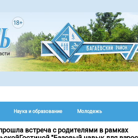
Наука и образование
Молодежь
 прошла встреча с родителями в рамках
ьскойГостиной "Базовый навык для взро