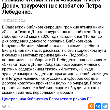
Дона», приуроченные к юбилею Петра
Лебеденко.
16:57
24.03.2026
В Садовской библиотекепрошли громкие чтения книги
«Сказки Тихого Дона», приуроченные к юбилею Петра
Лебеденко.20 марта 2026 года исполняется 110 лет со
дня рождения донского прозаика. Библиотекарь
Капунова Виталия Михайловна познакомила ребят с
биографией писателя, рассказала о его творческом пути
и самых известных произведениях. Подробно
остановились на сборнике П. Лебеденко под названием
«Сказки Тихого Дона». Собравшиеся ознакомились с
кратким содержанием сказок «Игнатка», «О чуде-
чудище заморском, девице-красавице и серой волчице»
и «Петрусь -мальчонка русский», а «Доброе сердце
дороже красоты» прочитали вслух по очереди. После
прочтения вместе с библиотекарем обсудили сюжет
сказки, главных персонажей и мораль.
Центральная библиотека Багаевского района РО
75