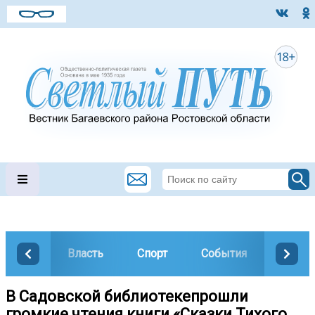
Власть
Спорт
События
Общес
В Садовской библиотекепрошли
громкие чтения книги «Сказки Тихого