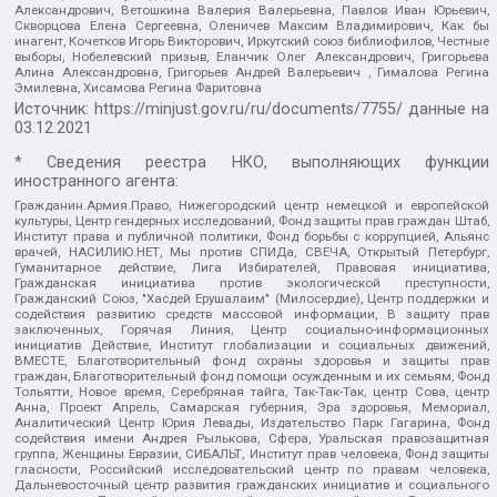
Александрович, Ветошкина Валерия Валерьевна, Павлов Иван Юрьевич,
Скворцова Елена Сергеевна, Оленичев Максим Владимирович, Как бы
инагент, Кочетков Игорь Викторович, Иркутский союз библиофилов, Честные
выборы, Нобелевский призыв, Еланчик Олег Александрович, Григорьева
Алина Александровна, Григорьев Андрей Валерьевич , Гималова Регина
Эмилевна, Хисамова Регина Фаритовна
Источник:
https://minjust.gov.ru/ru/documents/7755/
данные на
03.12.2021
* Сведения реестра НКО, выполняющих функции
иностранного агента:
Гражданин.Армия.Право, Нижегородский центр немецкой и европейской
культуры, Центр гендерных исследований, Фонд защиты прав граждан Штаб,
Институт права и публичной политики, Фонд борьбы с коррупцией, Альянс
врачей, НАСИЛИЮ.НЕТ, Мы против СПИДа, СВЕЧА, Открытый Петербург,
Гуманитарное действие, Лига Избирателей, Правовая инициатива,
Гражданская инициатива против экологической преступности,
Гражданский Союз, "Хасдей Ерушалаим" (Милосердие), Центр поддержки и
содействия развитию средств массовой информации, В защиту прав
заключенных, Горячая Линия, Центр социально-информационных
инициатив Действие, Институт глобализации и социальных движений,
ВМЕСТЕ, Благотворительный фонд охраны здоровья и защиты прав
граждан, Благотворительный фонд помощи осужденным и их семьям, Фонд
Тольятти, Новое время, Серебряная тайга, Так-Так-Так, центр Сова, центр
Анна, Проект Апрель, Самарская губерния, Эра здоровья, Мемориал,
Аналитический Центр Юрия Левады, Издательство Парк Гагарина, Фонд
содействия имени Андрея Рылькова, Сфера, Уральская правозащитная
группа, Женщины Евразии, СИБАЛЬТ, Институт прав человека, Фонд защиты
гласности, Российский исследовательский центр по правам человека,
Дальневосточный центр развития гражданских инициатив и социального