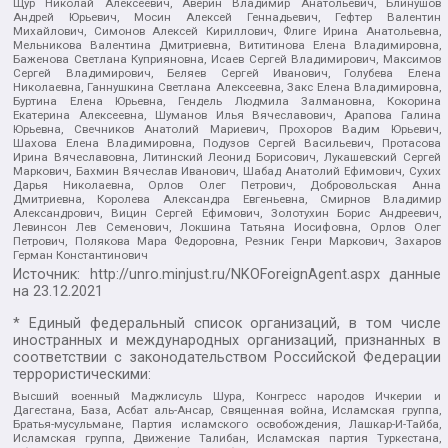
Щур Николай Алексеевич, Аверин Владимир Анатольевич, Блинушов
Андрей Юрьевич, Мосин Алексей Геннадьевич, Гефтер Валентин
Михайлович, Симонов Алексей Кириллович, Флиге Ирина Анатольевна,
Мельникова Валентина Дмитриевна, Вититинова Елена Владимировна,
Баженова Светлана Куприяновна, Исаев Сергей Владимирович, Максимов
Сергей Владимирович, Беляев Сергей Иванович, Голубева Елена
Николаевна, Ганнушкина Светлана Алексеевна, Закс Елена Владимировна,
Буртина Елена Юрьевна, Гендель Людмила Залмановна, Кокорина
Екатерина Алексеевна, Шуманов Илья Вячеславович, Арапова Галина
Юрьевна, Свечников Анатолий Мариевич, Прохоров Вадим Юрьевич,
Шахова Елена Владимировна, Подузов Сергей Васильевич, Протасова
Ирина Вячеславовна, Литинский Леонид Борисович, Лукашевский Сергей
Маркович, Бахмин Вячеслав Иванович, Шабад Анатолий Ефимович, Сухих
Дарья Николаевна, Орлов Олег Петрович, Добровольская Анна
Дмитриевна, Королева Александра Евгеньевна, Смирнов Владимир
Александрович, Вицин Сергей Ефимович, Золотухин Борис Андреевич,
Левинсон Лев Семенович, Локшина Татьяна Иосифовна, Орлов Олег
Петрович, Полякова Мара Федоровна, Резник Генри Маркович, Захаров
Герман Константинович
Источник:
http://unro.minjust.ru/NKOForeignAgent.aspx
данные
на
23.12.2021
* Единый федеральный список организаций, в том числе
иностранных и международных организаций, признанных в
соответствии с законодательством Российской Федерации
террористическими:
Высший военный Маджлисуль Шура, Конгресс народов Ичкерии и
Дагестана, База, Асбат аль-Ансар, Священная война, Исламская группа,
Братья-мусульмане, Партия исламского освобождения, Лашкар-И-Тайба,
Исламская группа, Движение Талибан, Исламская партия Туркестана,