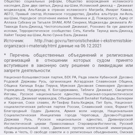
Общество социальных реформ, Общество возрождения исламского
наследия, Дом двух святых, Джунд аш-Шам, Исламский джихад – Джамаат
моджахедов, Аль-Каида в странах исламского Магриба, Имарат Кавказ,
АБТО, Правый сектор, Исламское государство, Джабха аль-Нусра ли-Ахль
аш-Шам, Народное ополчение имени К. Минина и Д. Пожарского, Аджр от
Аллаха Субхану уа Тагьаля SHAM, АУМ Синрике, Муджахеды джамаата Ат-
Тавхида Валь-Джихад, Чистопольский Джамаат, Рохнамо ба суи давлати
исломи, Террористическое сообщество Сеть, Катиба Таухид валь-Джихад,
Хайят Тахрир аш-Шам, Ахлю Сунна Валь Джамаа
Источник:
http://nac.gov.ru/terroristicheskie-i-ekstremistskie-
organizacii-i-materialy.html
данные на
06.12.2021
* Перечень общественных объединений и религиозных
организаций в отношении которых судом принято
вступившее в законную силу решение о ликвидации или
запрете деятельности:
Национал-большевистская партия, ВЕК РА, Рада земли Кубанской Духовно
Родовой Державы Русь, организация Асгардская Славянская Община,
Община Капища Веды Перуна, Мужская Духовная Семинария Духовное
Учреждение, Нурджулар, К Богодержавию, Таблиги Джамаат, Свидетели
Иеговы, Русское национальное единство, Национал-социалистическое
общество, Джамаат мувахидов, Объединенный Вилайат Кабарды, Балкарии
и Карачая, Союз славян, Ат-Такфир Валь-Хиджра, Пит Буль, Национал-
социалистическая рабочая партия России, Славянский союз, Формат-18,
Благородный Орден Дьявола, Армия воли народа, Национальная
Социалистическая Инициатива города Череповца, Духовно-Родовая
Держава Русь, Русское национальное единство, Древнерусской
Инглистической церкви Православных Староверов-Инглингов, Русский
общенациональный союз, Движение против нелегальной иммиграции,
Кровь и Честь, О свободе совести и о религиозных объединениях, Омская