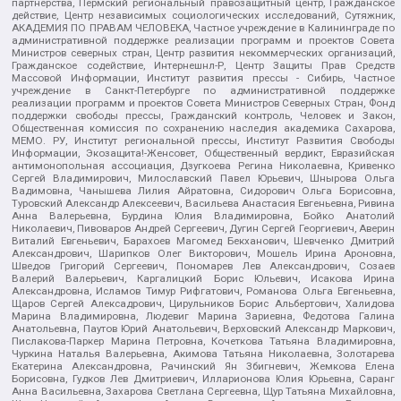
партнерства, Пермский региональный правозащитный центр, Гражданское
действие, Центр независимых социологических исследований, Сутяжник,
АКАДЕМИЯ ПО ПРАВАМ ЧЕЛОВЕКА, Частное учреждение в Калининграде по
административной поддержке реализации программ и проектов Совета
Министров северных стран, Центр развития некоммерческих организаций,
Гражданское содействие, Интернешнл-Р, Центр Защиты Прав Средств
Массовой Информации, Институт развития прессы - Сибирь, Частное
учреждение в Санкт-Петербурге по административной поддержке
реализации программ и проектов Совета Министров Северных Стран, Фонд
поддержки свободы прессы, Гражданский контроль, Человек и Закон,
Общественная комиссия по сохранению наследия академика Сахарова,
МЕМО. РУ, Институт региональной прессы, Институт Развития Свободы
Информации, Экозащита!-Женсовет, Общественный вердикт, Евразийская
антимонопольная ассоциация, Дзугкоева Регина Николаевна, Кривенко
Сергей Владимирович, Милославский Павел Юрьевич, Шнырова Ольга
Вадимовна, Чанышева Лилия Айратовна, Сидорович Ольга Борисовна,
Туровский Александр Алексеевич, Васильева Анастасия Евгеньевна, Ривина
Анна Валерьевна, Бурдина Юлия Владимировна, Бойко Анатолий
Николаевич, Пивоваров Андрей Сергеевич, Дугин Сергей Георгиевич, Аверин
Виталий Евгеньевич, Барахоев Магомед Бекханович, Шевченко Дмитрий
Александрович, Шарипков Олег Викторович, Мошель Ирина Ароновна,
Шведов Григорий Сергеевич, Пономарев Лев Александрович, Созаев
Валерий Валерьевич, Каргалицкий Борис Юльевич, Исакова Ирина
Александровна, Исламов Тимур Рифгатович, Романова Ольга Евгеньевна,
Щаров Сергей Алексадрович, Цирульников Борис Альбертович, Халидова
Марина Владимировна, Людевиг Марина Зариевна, Федотова Галина
Анатольевна, Паутов Юрий Анатольевич, Верховский Александр Маркович,
Пислакова-Паркер Марина Петровна, Кочеткова Татьяна Владимировна,
Чуркина Наталья Валерьевна, Акимова Татьяна Николаевна, Золотарева
Екатерина Александровна, Рачинский Ян Збигневич, Жемкова Елена
Борисовна, Гудков Лев Дмитриевич, Илларионова Юлия Юрьевна, Саранг
Анна Васильевна, Захарова Светлана Сергеевна, Щур Татьяна Михайловна,