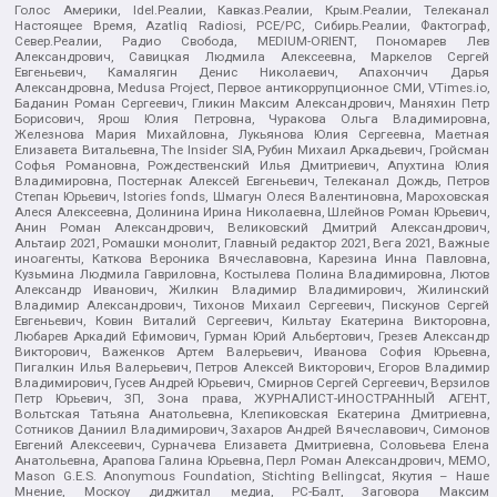
Голос Америки, Idel.Реалии, Кавказ.Реалии, Крым.Реалии, Телеканал
Настоящее Время, Azatliq Radiosi, PCE/PC, Сибирь.Реалии, Фактограф,
Север.Реалии, Радио Свобода, MEDIUM-ORIENT, Пономарев Лев
Александрович, Савицкая Людмила Алексеевна, Маркелов Сергей
Евгеньевич, Камалягин Денис Николаевич, Апахончич Дарья
Александровна, Medusa Project, Первое антикоррупционное СМИ, VTimes.io,
Баданин Роман Сергеевич, Гликин Максим Александрович, Маняхин Петр
Борисович, Ярош Юлия Петровна, Чуракова Ольга Владимировна,
Железнова Мария Михайловна, Лукьянова Юлия Сергеевна, Маетная
Елизавета Витальевна, The Insider SIA, Рубин Михаил Аркадьевич, Гройсман
Софья Романовна, Рождественский Илья Дмитриевич, Апухтина Юлия
Владимировна, Постернак Алексей Евгеньевич, Телеканал Дождь, Петров
Степан Юрьевич, Istories fonds, Шмагун Олеся Валентиновна, Мароховская
Алеся Алексеевна, Долинина Ирина Николаевна, Шлейнов Роман Юрьевич,
Анин Роман Александрович, Великовский Дмитрий Александрович,
Альтаир 2021, Ромашки монолит, Главный редактор 2021, Вега 2021, Важные
иноагенты, Каткова Вероника Вячеславовна, Карезина Инна Павловна,
Кузьмина Людмила Гавриловна, Костылева Полина Владимировна, Лютов
Александр Иванович, Жилкин Владимир Владимирович, Жилинский
Владимир Александрович, Тихонов Михаил Сергеевич, Пискунов Сергей
Евгеньевич, Ковин Виталий Сергеевич, Кильтау Екатерина Викторовна,
Любарев Аркадий Ефимович, Гурман Юрий Альбертович, Грезев Александр
Викторович, Важенков Артем Валерьевич, Иванова София Юрьевна,
Пигалкин Илья Валерьевич, Петров Алексей Викторович, Егоров Владимир
Владимирович, Гусев Андрей Юрьевич, Смирнов Сергей Сергеевич, Верзилов
Петр Юрьевич, ЗП, Зона права, ЖУРНАЛИСТ-ИНОСТРАННЫЙ АГЕНТ,
Вольтская Татьяна Анатольевна, Клепиковская Екатерина Дмитриевна,
Сотников Даниил Владимирович, Захаров Андрей Вячеславович, Симонов
Евгений Алексеевич, Сурначева Елизавета Дмитриевна, Соловьева Елена
Анатольевна, Арапова Галина Юрьевна, Перл Роман Александрович, МЕМО,
Mason G.E.S. Anonymous Foundation, Stichting Bellingcat, Якутия – Наше
Мнение, Москоу диджитал медиа, РС-Балт, Заговора Максим