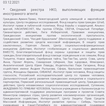
03.12.2021
* Сведения реестра НКО, выполняющих функции
иностранного агента:
Гражданин.Армия.Право, Нижегородский центр немецкой и европейской
культуры, Центр гендерных исследований, Фонд защиты прав граждан Штаб,
Институт права и публичной политики, Фонд борьбы с коррупцией, Альянс
врачей, НАСИЛИЮ.НЕТ, Мы против СПИДа, СВЕЧА, Открытый Петербург,
Гуманитарное действие, Лига Избирателей, Правовая инициатива,
Гражданская инициатива против экологической преступности,
Гражданский Союз, "Хасдей Ерушалаим" (Милосердие), Центр поддержки и
содействия развитию средств массовой информации, В защиту прав
заключенных, Горячая Линия, Центр социально-информационных
инициатив Действие, Институт глобализации и социальных движений,
ВМЕСТЕ, Благотворительный фонд охраны здоровья и защиты прав
граждан, Благотворительный фонд помощи осужденным и их семьям, Фонд
Тольятти, Новое время, Серебряная тайга, Так-Так-Так, центр Сова, центр
Анна, Проект Апрель, Самарская губерния, Эра здоровья, Мемориал,
Аналитический Центр Юрия Левады, Издательство Парк Гагарина, Фонд
содействия имени Андрея Рылькова, Сфера, Уральская правозащитная
группа, Женщины Евразии, СИБАЛЬТ, Институт прав человека, Фонд защиты
гласности, Российский исследовательский центр по правам человека,
Дальневосточный центр развития гражданских инициатив и социального
партнерства, Пермский региональный правозащитный центр, Гражданское
действие, Центр независимых социологических исследований, Сутяжник,
АКАДЕМИЯ ПО ПРАВАМ ЧЕЛОВЕКА, Частное учреждение в Калининграде по
административной поддержке реализации программ и проектов Совета
Министров северных стран, Центр развития некоммерческих организаций,
Гражданское содействие, Интернешнл-Р, Центр Защиты Прав Средств
Массовой Информации, Институт развития прессы - Сибирь, Частное
учреждение в Санкт-Петербурге по административной поддержке