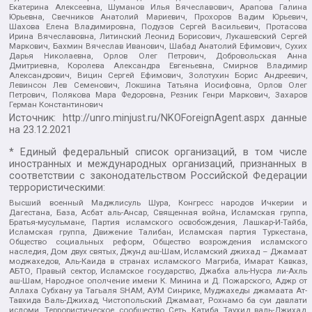
Екатерина Алексеевна, Шуманов Илья Вячеславович, Арапова Галина
Юрьевна, Свечников Анатолий Мариевич, Прохоров Вадим Юрьевич,
Шахова Елена Владимировна, Подузов Сергей Васильевич, Протасова
Ирина Вячеславовна, Литинский Леонид Борисович, Лукашевский Сергей
Маркович, Бахмин Вячеслав Иванович, Шабад Анатолий Ефимович, Сухих
Дарья Николаевна, Орлов Олег Петрович, Добровольская Анна
Дмитриевна, Королева Александра Евгеньевна, Смирнов Владимир
Александрович, Вицин Сергей Ефимович, Золотухин Борис Андреевич,
Левинсон Лев Семенович, Локшина Татьяна Иосифовна, Орлов Олег
Петрович, Полякова Мара Федоровна, Резник Генри Маркович, Захаров
Герман Константинович
Источник:
http://unro.minjust.ru/NKOForeignAgent.aspx
данные
на
23.12.2021
* Единый федеральный список организаций, в том числе
иностранных и международных организаций, признанных в
соответствии с законодательством Российской Федерации
террористическими:
Высший военный Маджлисуль Шура, Конгресс народов Ичкерии и
Дагестана, База, Асбат аль-Ансар, Священная война, Исламская группа,
Братья-мусульмане, Партия исламского освобождения, Лашкар-И-Тайба,
Исламская группа, Движение Талибан, Исламская партия Туркестана,
Общество социальных реформ, Общество возрождения исламского
наследия, Дом двух святых, Джунд аш-Шам, Исламский джихад – Джамаат
моджахедов, Аль-Каида в странах исламского Магриба, Имарат Кавказ,
АБТО, Правый сектор, Исламское государство, Джабха аль-Нусра ли-Ахль
аш-Шам, Народное ополчение имени К. Минина и Д. Пожарского, Аджр от
Аллаха Субхану уа Тагьаля SHAM, АУМ Синрике, Муджахеды джамаата Ат-
Тавхида Валь-Джихад, Чистопольский Джамаат, Рохнамо ба суи давлати
исломи, Террористическое сообщество Сеть, Катиба Таухид валь-Джихад,