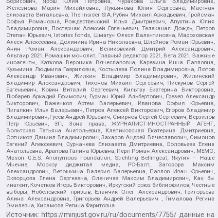
Борисович, Ярош Юлия Петровна, Чуракова Ольга Владимировна,
Железнова Мария Михайловна, Лукьянова Юлия Сергеевна, Маетная
Елизавета Витальевна, The Insider SIA, Рубин Михаил Аркадьевич, Гройсман
Софья Романовна, Рождественский Илья Дмитриевич, Апухтина Юлия
Владимировна, Постернак Алексей Евгеньевич, Телеканал Дождь, Петров
Степан Юрьевич, Istories fonds, Шмагун Олеся Валентиновна, Мароховская
Алеся Алексеевна, Долинина Ирина Николаевна, Шлейнов Роман Юрьевич,
Анин Роман Александрович, Великовский Дмитрий Александрович,
Альтаир 2021, Ромашки монолит, Главный редактор 2021, Вега 2021, Важные
иноагенты, Каткова Вероника Вячеславовна, Карезина Инна Павловна,
Кузьмина Людмила Гавриловна, Костылева Полина Владимировна, Лютов
Александр Иванович, Жилкин Владимир Владимирович, Жилинский
Владимир Александрович, Тихонов Михаил Сергеевич, Пискунов Сергей
Евгеньевич, Ковин Виталий Сергеевич, Кильтау Екатерина Викторовна,
Любарев Аркадий Ефимович, Гурман Юрий Альбертович, Грезев Александр
Викторович, Важенков Артем Валерьевич, Иванова София Юрьевна,
Пигалкин Илья Валерьевич, Петров Алексей Викторович, Егоров Владимир
Владимирович, Гусев Андрей Юрьевич, Смирнов Сергей Сергеевич, Верзилов
Петр Юрьевич, ЗП, Зона права, ЖУРНАЛИСТ-ИНОСТРАННЫЙ АГЕНТ,
Вольтская Татьяна Анатольевна, Клепиковская Екатерина Дмитриевна,
Сотников Даниил Владимирович, Захаров Андрей Вячеславович, Симонов
Евгений Алексеевич, Сурначева Елизавета Дмитриевна, Соловьева Елена
Анатольевна, Арапова Галина Юрьевна, Перл Роман Александрович, МЕМО,
Mason G.E.S. Anonymous Foundation, Stichting Bellingcat, Якутия – Наше
Мнение, Москоу диджитал медиа, РС-Балт, Заговора Максим
Александрович, Ветошкина Валерия Валерьевна, Павлов Иван Юрьевич,
Скворцова Елена Сергеевна, Оленичев Максим Владимирович, Как бы
инагент, Кочетков Игорь Викторович, Иркутский союз библиофилов, Честные
выборы, Нобелевский призыв, Еланчик Олег Александрович, Григорьева
Алина Александровна, Григорьев Андрей Валерьевич , Гималова Регина
Эмилевна, Хисамова Регина Фаритовна
Источник:
https://minjust.gov.ru/ru/documents/7755/
данные на