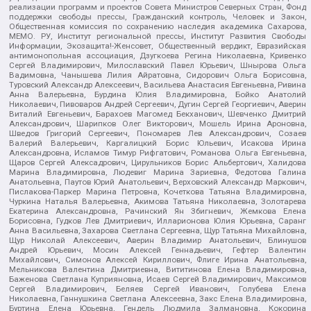
реализации программ и проектов Совета Министров Северных Стран, Фонд
поддержки свободы прессы, Гражданский контроль, Человек и Закон,
Общественная комиссия по сохранению наследия академика Сахарова,
МЕМО. РУ, Институт региональной прессы, Институт Развития Свободы
Информации, Экозащита!-Женсовет, Общественный вердикт, Евразийская
антимонопольная ассоциация, Дзугкоева Регина Николаевна, Кривенко
Сергей Владимирович, Милославский Павел Юрьевич, Шнырова Ольга
Вадимовна, Чанышева Лилия Айратовна, Сидорович Ольга Борисовна,
Туровский Александр Алексеевич, Васильева Анастасия Евгеньевна, Ривина
Анна Валерьевна, Бурдина Юлия Владимировна, Бойко Анатолий
Николаевич, Пивоваров Андрей Сергеевич, Дугин Сергей Георгиевич, Аверин
Виталий Евгеньевич, Барахоев Магомед Бекханович, Шевченко Дмитрий
Александрович, Шарипков Олег Викторович, Мошель Ирина Ароновна,
Шведов Григорий Сергеевич, Пономарев Лев Александрович, Созаев
Валерий Валерьевич, Каргалицкий Борис Юльевич, Исакова Ирина
Александровна, Исламов Тимур Рифгатович, Романова Ольга Евгеньевна,
Щаров Сергей Алексадрович, Цирульников Борис Альбертович, Халидова
Марина Владимировна, Людевиг Марина Зариевна, Федотова Галина
Анатольевна, Паутов Юрий Анатольевич, Верховский Александр Маркович,
Пислакова-Паркер Марина Петровна, Кочеткова Татьяна Владимировна,
Чуркина Наталья Валерьевна, Акимова Татьяна Николаевна, Золотарева
Екатерина Александровна, Рачинский Ян Збигневич, Жемкова Елена
Борисовна, Гудков Лев Дмитриевич, Илларионова Юлия Юрьевна, Саранг
Анна Васильевна, Захарова Светлана Сергеевна, Щур Татьяна Михайловна,
Щур Николай Алексеевич, Аверин Владимир Анатольевич, Блинушов
Андрей Юрьевич, Мосин Алексей Геннадьевич, Гефтер Валентин
Михайлович, Симонов Алексей Кириллович, Флиге Ирина Анатольевна,
Мельникова Валентина Дмитриевна, Вититинова Елена Владимировна,
Баженова Светлана Куприяновна, Исаев Сергей Владимирович, Максимов
Сергей Владимирович, Беляев Сергей Иванович, Голубева Елена
Николаевна, Ганнушкина Светлана Алексеевна, Закс Елена Владимировна,
Буртина Елена Юрьевна, Гендель Людмила Залмановна, Кокорина