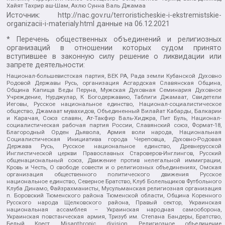
Хайят Тахрир аш-Шам, Ахлю Сунна Валь Джамаа
Источник:
http://nac.gov.ru/terroristicheskie-i-ekstremistskie-
organizacii-i-materialy.html
данные на
06.12.2021
* Перечень общественных объединений и религиозных
организаций в отношении которых судом принято
вступившее в законную силу решение о ликвидации или
запрете деятельности:
Национал-большевистская партия, ВЕК РА, Рада земли Кубанской Духовно
Родовой Державы Русь, организация Асгардская Славянская Община,
Община Капища Веды Перуна, Мужская Духовная Семинария Духовное
Учреждение, Нурджулар, К Богодержавию, Таблиги Джамаат, Свидетели
Иеговы, Русское национальное единство, Национал-социалистическое
общество, Джамаат мувахидов, Объединенный Вилайат Кабарды, Балкарии
и Карачая, Союз славян, Ат-Такфир Валь-Хиджра, Пит Буль, Национал-
социалистическая рабочая партия России, Славянский союз, Формат-18,
Благородный Орден Дьявола, Армия воли народа, Национальная
Социалистическая Инициатива города Череповца, Духовно-Родовая
Держава Русь, Русское национальное единство, Древнерусской
Инглистической церкви Православных Староверов-Инглингов, Русский
общенациональный союз, Движение против нелегальной иммиграции,
Кровь и Честь, О свободе совести и о религиозных объединениях, Омская
организация общественного политического движения Русское
национальное единство, Северное Братство, Клуб Болельщиков Футбольного
Клуба Динамо, Файзрахманисты, Мусульманская религиозная организация
п. Боровский Тюменского района Тюменской области, Община Коренного
Русского народа Щелковского района, Правый сектор, Украинская
национальная ассамблея – Украинская народная самооборона,
Украинская повстанческая армия, Тризуб им. Степана Бандеры, Братство,
Белый Крест, Misanthropic division, Религиозное объединение