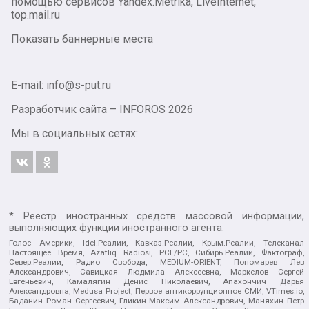
помощью сервисов Yandex.Metrika, LiveInternet,
top.mail.ru
Показать баннерные места
E-mail: info@s-put.ru
Разработчик сайта –
INFOROS
2026
Мы в социальных сетях:
* Реестр иностранных средств массовой информации,
выполняющих функции иностранного агента:
Голос Америки, Idel.Реалии, Кавказ.Реалии, Крым.Реалии, Телеканал
Настоящее Время, Azatliq Radiosi, PCE/PC, Сибирь.Реалии, Фактограф,
Север.Реалии, Радио Свобода, MEDIUM-ORIENT, Пономарев Лев
Александрович, Савицкая Людмила Алексеевна, Маркелов Сергей
Евгеньевич, Камалягин Денис Николаевич, Апахончич Дарья
Александровна, Medusa Project, Первое антикоррупционное СМИ, VTimes.io,
Баданин Роман Сергеевич, Гликин Максим Александрович, Маняхин Петр