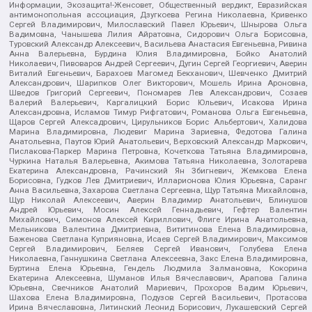
Информации, Экозащита!-Женсовет, Общественный вердикт, Евразийская
антимонопольная ассоциация, Дзугкоева Регина Николаевна, Кривенко
Сергей Владимирович, Милославский Павел Юрьевич, Шнырова Ольга
Вадимовна, Чанышева Лилия Айратовна, Сидорович Ольга Борисовна,
Туровский Александр Алексеевич, Васильева Анастасия Евгеньевна, Ривина
Анна Валерьевна, Бурдина Юлия Владимировна, Бойко Анатолий
Николаевич, Пивоваров Андрей Сергеевич, Дугин Сергей Георгиевич, Аверин
Виталий Евгеньевич, Барахоев Магомед Бекханович, Шевченко Дмитрий
Александрович, Шарипков Олег Викторович, Мошель Ирина Ароновна,
Шведов Григорий Сергеевич, Пономарев Лев Александрович, Созаев
Валерий Валерьевич, Каргалицкий Борис Юльевич, Исакова Ирина
Александровна, Исламов Тимур Рифгатович, Романова Ольга Евгеньевна,
Щаров Сергей Алексадрович, Цирульников Борис Альбертович, Халидова
Марина Владимировна, Людевиг Марина Зариевна, Федотова Галина
Анатольевна, Паутов Юрий Анатольевич, Верховский Александр Маркович,
Пислакова-Паркер Марина Петровна, Кочеткова Татьяна Владимировна,
Чуркина Наталья Валерьевна, Акимова Татьяна Николаевна, Золотарева
Екатерина Александровна, Рачинский Ян Збигневич, Жемкова Елена
Борисовна, Гудков Лев Дмитриевич, Илларионова Юлия Юрьевна, Саранг
Анна Васильевна, Захарова Светлана Сергеевна, Щур Татьяна Михайловна,
Щур Николай Алексеевич, Аверин Владимир Анатольевич, Блинушов
Андрей Юрьевич, Мосин Алексей Геннадьевич, Гефтер Валентин
Михайлович, Симонов Алексей Кириллович, Флиге Ирина Анатольевна,
Мельникова Валентина Дмитриевна, Вититинова Елена Владимировна,
Баженова Светлана Куприяновна, Исаев Сергей Владимирович, Максимов
Сергей Владимирович, Беляев Сергей Иванович, Голубева Елена
Николаевна, Ганнушкина Светлана Алексеевна, Закс Елена Владимировна,
Буртина Елена Юрьевна, Гендель Людмила Залмановна, Кокорина
Екатерина Алексеевна, Шуманов Илья Вячеславович, Арапова Галина
Юрьевна, Свечников Анатолий Мариевич, Прохоров Вадим Юрьевич,
Шахова Елена Владимировна, Подузов Сергей Васильевич, Протасова
Ирина Вячеславовна, Литинский Леонид Борисович, Лукашевский Сергей