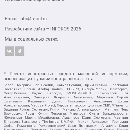
E-mail: info@s-put.ru
Разработчик сайта –
INFOROS
2026
Мы в социальных сетях:
* Реестр иностранных средств массовой информации,
выполняющих функции иностранного агента:
Голос Америки, Idel.Реалии, Кавказ.Реалии, Крым.Реалии, Телеканал
Настоящее Время, Azatliq Radiosi, PCE/PC, Сибирь.Реалии, Фактограф,
Север.Реалии, Радио Свобода, MEDIUM-ORIENT, Пономарев Лев
Александрович, Савицкая Людмила Алексеевна, Маркелов Сергей
Евгеньевич, Камалягин Денис Николаевич, Апахончич Дарья
Александровна, Medusa Project, Первое антикоррупционное СМИ, VTimes.io,
Баданин Роман Сергеевич, Гликин Максим Александрович, Маняхин Петр
Борисович, Ярош Юлия Петровна, Чуракова Ольга Владимировна,
Железнова Мария Михайловна, Лукьянова Юлия Сергеевна, Маетная
Елизавета Витальевна, The Insider SIA, Рубин Михаил Аркадьевич, Гройсман
Софья Романовна, Рождественский Илья Дмитриевич, Апухтина Юлия
Владимировна, Постернак Алексей Евгеньевич, Телеканал Дождь, Петров