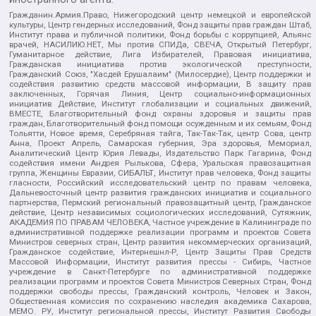
Гражданин.Армия.Право, Нижегородский центр немецкой и европейской
культуры, Центр гендерных исследований, Фонд защиты прав граждан Штаб,
Институт права и публичной политики, Фонд борьбы с коррупцией, Альянс
врачей, НАСИЛИЮ.НЕТ, Мы против СПИДа, СВЕЧА, Открытый Петербург,
Гуманитарное действие, Лига Избирателей, Правовая инициатива,
Гражданская инициатива против экологической преступности,
Гражданский Союз, "Хасдей Ерушалаим" (Милосердие), Центр поддержки и
содействия развитию средств массовой информации, В защиту прав
заключенных, Горячая Линия, Центр социально-информационных
инициатив Действие, Институт глобализации и социальных движений,
ВМЕСТЕ, Благотворительный фонд охраны здоровья и защиты прав
граждан, Благотворительный фонд помощи осужденным и их семьям, Фонд
Тольятти, Новое время, Серебряная тайга, Так-Так-Так, центр Сова, центр
Анна, Проект Апрель, Самарская губерния, Эра здоровья, Мемориал,
Аналитический Центр Юрия Левады, Издательство Парк Гагарина, Фонд
содействия имени Андрея Рылькова, Сфера, Уральская правозащитная
группа, Женщины Евразии, СИБАЛЬТ, Институт прав человека, Фонд защиты
гласности, Российский исследовательский центр по правам человека,
Дальневосточный центр развития гражданских инициатив и социального
партнерства, Пермский региональный правозащитный центр, Гражданское
действие, Центр независимых социологических исследований, Сутяжник,
АКАДЕМИЯ ПО ПРАВАМ ЧЕЛОВЕКА, Частное учреждение в Калининграде по
административной поддержке реализации программ и проектов Совета
Министров северных стран, Центр развития некоммерческих организаций,
Гражданское содействие, Интернешнл-Р, Центр Защиты Прав Средств
Массовой Информации, Институт развития прессы - Сибирь, Частное
учреждение в Санкт-Петербурге по административной поддержке
реализации программ и проектов Совета Министров Северных Стран, Фонд
поддержки свободы прессы, Гражданский контроль, Человек и Закон,
Общественная комиссия по сохранению наследия академика Сахарова,
МЕМО. РУ, Институт региональной прессы, Институт Развития Свободы