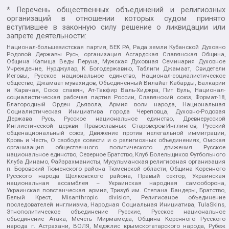
* Перечень общественных объединений и религиозных
организаций в отношении которых судом принято
вступившее в законную силу решение о ликвидации или
запрете деятельности:
Национал-большевистская партия, ВЕК РА, Рада земли Кубанской Духовно
Родовой Державы Русь, организация Асгардская Славянская Община,
Община Капища Веды Перуна, Мужская Духовная Семинария Духовное
Учреждение, Нурджулар, К Богодержавию, Таблиги Джамаат, Свидетели
Иеговы, Русское национальное единство, Национал-социалистическое
общество, Джамаат мувахидов, Объединенный Вилайат Кабарды, Балкарии
и Карачая, Союз славян, Ат-Такфир Валь-Хиджра, Пит Буль, Национал-
социалистическая рабочая партия России, Славянский союз, Формат-18,
Благородный Орден Дьявола, Армия воли народа, Национальная
Социалистическая Инициатива города Череповца, Духовно-Родовая
Держава Русь, Русское национальное единство, Древнерусской
Инглистической церкви Православных Староверов-Инглингов, Русский
общенациональный союз, Движение против нелегальной иммиграции,
Кровь и Честь, О свободе совести и о религиозных объединениях, Омская
организация общественного политического движения Русское
национальное единство, Северное Братство, Клуб Болельщиков Футбольного
Клуба Динамо, Файзрахманисты, Мусульманская религиозная организация
п. Боровский Тюменского района Тюменской области, Община Коренного
Русского народа Щелковского района, Правый сектор, Украинская
национальная ассамблея – Украинская народная самооборона,
Украинская повстанческая армия, Тризуб им. Степана Бандеры, Братство,
Белый Крест, Misanthropic division, Религиозное объединение
последователей инглиизма, Народная Социальная Инициатива, TulaSkins,
Этнополитическое объединение Русские, Русское национальное
объединение Атака, Мечеть Мирмамеда, Община Коренного Русского
народа г. Астрахани, ВОЛЯ, Меджлис крымскотатарского народа, Рубеж