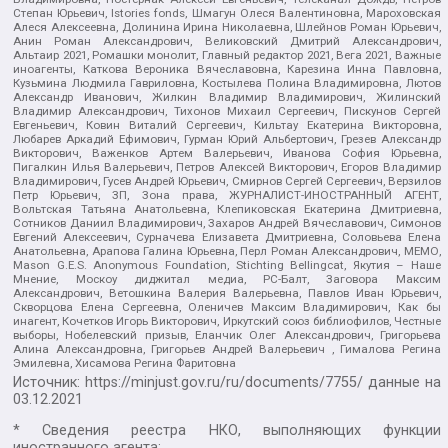
Степан Юрьевич, Istories fonds, Шмагун Олеся Валентиновна, Мароховская
Алеся Алексеевна, Долинина Ирина Николаевна, Шлейнов Роман Юрьевич,
Анин Роман Александрович, Великовский Дмитрий Александрович,
Альтаир 2021, Ромашки монолит, Главный редактор 2021, Вега 2021, Важные
иноагенты, Каткова Вероника Вячеславовна, Карезина Инна Павловна,
Кузьмина Людмила Гавриловна, Костылева Полина Владимировна, Лютов
Александр Иванович, Жилкин Владимир Владимирович, Жилинский
Владимир Александрович, Тихонов Михаил Сергеевич, Пискунов Сергей
Евгеньевич, Ковин Виталий Сергеевич, Кильтау Екатерина Викторовна,
Любарев Аркадий Ефимович, Гурман Юрий Альбертович, Грезев Александр
Викторович, Важенков Артем Валерьевич, Иванова София Юрьевна,
Пигалкин Илья Валерьевич, Петров Алексей Викторович, Егоров Владимир
Владимирович, Гусев Андрей Юрьевич, Смирнов Сергей Сергеевич, Верзилов
Петр Юрьевич, ЗП, Зона права, ЖУРНАЛИСТ-ИНОСТРАННЫЙ АГЕНТ,
Вольтская Татьяна Анатольевна, Клепиковская Екатерина Дмитриевна,
Сотников Даниил Владимирович, Захаров Андрей Вячеславович, Симонов
Евгений Алексеевич, Сурначева Елизавета Дмитриевна, Соловьева Елена
Анатольевна, Арапова Галина Юрьевна, Перл Роман Александрович, МЕМО,
Mason G.E.S. Anonymous Foundation, Stichting Bellingcat, Якутия – Наше
Мнение, Москоу диджитал медиа, РС-Балт, Заговора Максим
Александрович, Ветошкина Валерия Валерьевна, Павлов Иван Юрьевич,
Скворцова Елена Сергеевна, Оленичев Максим Владимирович, Как бы
инагент, Кочетков Игорь Викторович, Иркутский союз библиофилов, Честные
выборы, Нобелевский призыв, Еланчик Олег Александрович, Григорьева
Алина Александровна, Григорьев Андрей Валерьевич , Гималова Регина
Эмилевна, Хисамова Регина Фаритовна
Источник:
https://minjust.gov.ru/ru/documents/7755/
данные на
03.12.2021
* Сведения реестра НКО, выполняющих функции
иностранного агента: