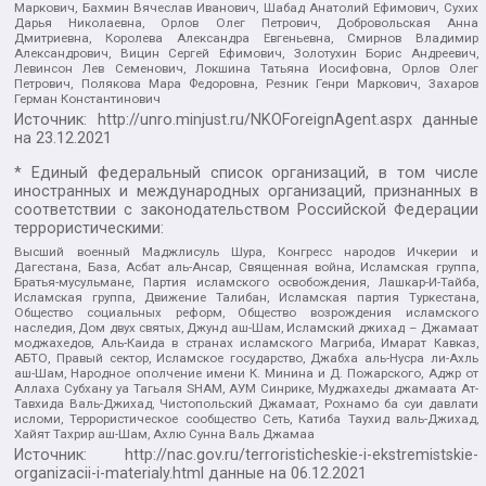
Маркович, Бахмин Вячеслав Иванович, Шабад Анатолий Ефимович, Сухих
Дарья Николаевна, Орлов Олег Петрович, Добровольская Анна
Дмитриевна, Королева Александра Евгеньевна, Смирнов Владимир
Александрович, Вицин Сергей Ефимович, Золотухин Борис Андреевич,
Левинсон Лев Семенович, Локшина Татьяна Иосифовна, Орлов Олег
Петрович, Полякова Мара Федоровна, Резник Генри Маркович, Захаров
Герман Константинович
Источник:
http://unro.minjust.ru/NKOForeignAgent.aspx
данные
на
23.12.2021
* Единый федеральный список организаций, в том числе
иностранных и международных организаций, признанных в
соответствии с законодательством Российской Федерации
террористическими:
Высший военный Маджлисуль Шура, Конгресс народов Ичкерии и
Дагестана, База, Асбат аль-Ансар, Священная война, Исламская группа,
Братья-мусульмане, Партия исламского освобождения, Лашкар-И-Тайба,
Исламская группа, Движение Талибан, Исламская партия Туркестана,
Общество социальных реформ, Общество возрождения исламского
наследия, Дом двух святых, Джунд аш-Шам, Исламский джихад – Джамаат
моджахедов, Аль-Каида в странах исламского Магриба, Имарат Кавказ,
АБТО, Правый сектор, Исламское государство, Джабха аль-Нусра ли-Ахль
аш-Шам, Народное ополчение имени К. Минина и Д. Пожарского, Аджр от
Аллаха Субхану уа Тагьаля SHAM, АУМ Синрике, Муджахеды джамаата Ат-
Тавхида Валь-Джихад, Чистопольский Джамаат, Рохнамо ба суи давлати
исломи, Террористическое сообщество Сеть, Катиба Таухид валь-Джихад,
Хайят Тахрир аш-Шам, Ахлю Сунна Валь Джамаа
Источник:
http://nac.gov.ru/terroristicheskie-i-ekstremistskie-
organizacii-i-materialy.html
данные на
06.12.2021