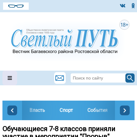
Власть
Спорт
События
Общес
Обучающиеся 7-8 классов приняли
участие в мероприятии "Прорыв",