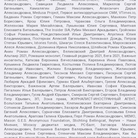
Александрович, Савицкая Людмила Алексеевна, Маркелов Сергей
Евгеньевич, Камалягин Денис Николаевич, Апахончич Дарья
Александровна, Medusa Project, Первое антикоррупционное СМИ, VTimes.io,
Баданин Роман Сергеевич, Гликин Максим Александрович, Маняхин Петр
Борисович, Ярош Юлия Петровна, Чуракова Ольга Владимировна,
Железнова Мария Михайловна, Лукьянова Юлия Сергеевна, Маетная
Елизавета Витальевна, The Insider SIA, Рубин Михаил Аркадьевич, Гройсман
Софья Романовна, Рождественский Илья Дмитриевич, Апухтина Юлия
Владимировна, Постернак Алексей Евгеньевич, Телеканал Дождь, Петров
Степан Юрьевич, Istories fonds, Шмагун Олеся Валентиновна, Мароховская
Алеся Алексеевна, Долинина Ирина Николаевна, Шлейнов Роман Юрьевич,
Анин Роман Александрович, Великовский Дмитрий Александрович,
Альтаир 2021, Ромашки монолит, Главный редактор 2021, Вега 2021, Важные
иноагенты, Каткова Вероника Вячеславовна, Карезина Инна Павловна,
Кузьмина Людмила Гавриловна, Костылева Полина Владимировна, Лютов
Александр Иванович, Жилкин Владимир Владимирович, Жилинский
Владимир Александрович, Тихонов Михаил Сергеевич, Пискунов Сергей
Евгеньевич, Ковин Виталий Сергеевич, Кильтау Екатерина Викторовна,
Любарев Аркадий Ефимович, Гурман Юрий Альбертович, Грезев Александр
Викторович, Важенков Артем Валерьевич, Иванова София Юрьевна,
Пигалкин Илья Валерьевич, Петров Алексей Викторович, Егоров Владимир
Владимирович, Гусев Андрей Юрьевич, Смирнов Сергей Сергеевич, Верзилов
Петр Юрьевич, ЗП, Зона права, ЖУРНАЛИСТ-ИНОСТРАННЫЙ АГЕНТ,
Вольтская Татьяна Анатольевна, Клепиковская Екатерина Дмитриевна,
Сотников Даниил Владимирович, Захаров Андрей Вячеславович, Симонов
Евгений Алексеевич, Сурначева Елизавета Дмитриевна, Соловьева Елена
Анатольевна, Арапова Галина Юрьевна, Перл Роман Александрович, МЕМО,
Mason G.E.S. Anonymous Foundation, Stichting Bellingcat, Якутия – Наше
Мнение, Москоу диджитал медиа, РС-Балт, Заговора Максим
Александрович, Ветошкина Валерия Валерьевна, Павлов Иван Юрьевич,
Скворцова Елена Сергеевна, Оленичев Максим Владимирович, Как бы
инагент, Кочетков Игорь Викторович, Иркутский союз библиофилов, Честные