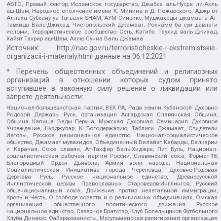
АБТО, Правый сектор, Исламское государство, Джабха аль-Нусра ли-Ахль
аш-Шам, Народное ополчение имени К. Минина и Д. Пожарского, Аджр от
Аллаха Субхану уа Тагьаля SHAM, АУМ Синрике, Муджахеды джамаата Ат-
Тавхида Валь-Джихад, Чистопольский Джамаат, Рохнамо ба суи давлати
исломи, Террористическое сообщество Сеть, Катиба Таухид валь-Джихад,
Хайят Тахрир аш-Шам, Ахлю Сунна Валь Джамаа
Источник:
http://nac.gov.ru/terroristicheskie-i-ekstremistskie-
organizacii-i-materialy.html
данные на
06.12.2021
* Перечень общественных объединений и религиозных
организаций в отношении которых судом принято
вступившее в законную силу решение о ликвидации или
запрете деятельности:
Национал-большевистская партия, ВЕК РА, Рада земли Кубанской Духовно
Родовой Державы Русь, организация Асгардская Славянская Община,
Община Капища Веды Перуна, Мужская Духовная Семинария Духовное
Учреждение, Нурджулар, К Богодержавию, Таблиги Джамаат, Свидетели
Иеговы, Русское национальное единство, Национал-социалистическое
общество, Джамаат мувахидов, Объединенный Вилайат Кабарды, Балкарии
и Карачая, Союз славян, Ат-Такфир Валь-Хиджра, Пит Буль, Национал-
социалистическая рабочая партия России, Славянский союз, Формат-18,
Благородный Орден Дьявола, Армия воли народа, Национальная
Социалистическая Инициатива города Череповца, Духовно-Родовая
Держава Русь, Русское национальное единство, Древнерусской
Инглистической церкви Православных Староверов-Инглингов, Русский
общенациональный союз, Движение против нелегальной иммиграции,
Кровь и Честь, О свободе совести и о религиозных объединениях, Омская
организация общественного политического движения Русское
национальное единство, Северное Братство, Клуб Болельщиков Футбольного
Клуба Динамо, Файзрахманисты, Мусульманская религиозная организация