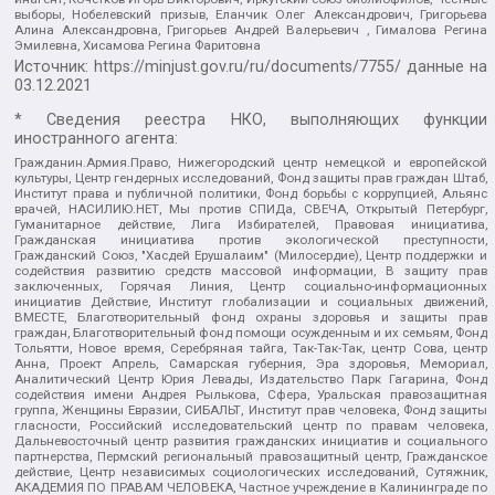
выборы, Нобелевский призыв, Еланчик Олег Александрович, Григорьева
Алина Александровна, Григорьев Андрей Валерьевич , Гималова Регина
Эмилевна, Хисамова Регина Фаритовна
Источник:
https://minjust.gov.ru/ru/documents/7755/
данные на
03.12.2021
* Сведения реестра НКО, выполняющих функции
иностранного агента:
Гражданин.Армия.Право, Нижегородский центр немецкой и европейской
культуры, Центр гендерных исследований, Фонд защиты прав граждан Штаб,
Институт права и публичной политики, Фонд борьбы с коррупцией, Альянс
врачей, НАСИЛИЮ.НЕТ, Мы против СПИДа, СВЕЧА, Открытый Петербург,
Гуманитарное действие, Лига Избирателей, Правовая инициатива,
Гражданская инициатива против экологической преступности,
Гражданский Союз, "Хасдей Ерушалаим" (Милосердие), Центр поддержки и
содействия развитию средств массовой информации, В защиту прав
заключенных, Горячая Линия, Центр социально-информационных
инициатив Действие, Институт глобализации и социальных движений,
ВМЕСТЕ, Благотворительный фонд охраны здоровья и защиты прав
граждан, Благотворительный фонд помощи осужденным и их семьям, Фонд
Тольятти, Новое время, Серебряная тайга, Так-Так-Так, центр Сова, центр
Анна, Проект Апрель, Самарская губерния, Эра здоровья, Мемориал,
Аналитический Центр Юрия Левады, Издательство Парк Гагарина, Фонд
содействия имени Андрея Рылькова, Сфера, Уральская правозащитная
группа, Женщины Евразии, СИБАЛЬТ, Институт прав человека, Фонд защиты
гласности, Российский исследовательский центр по правам человека,
Дальневосточный центр развития гражданских инициатив и социального
партнерства, Пермский региональный правозащитный центр, Гражданское
действие, Центр независимых социологических исследований, Сутяжник,
АКАДЕМИЯ ПО ПРАВАМ ЧЕЛОВЕКА, Частное учреждение в Калининграде по