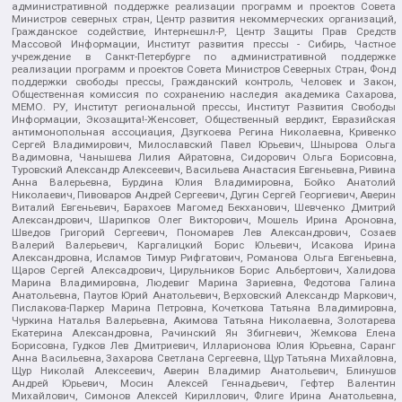
административной поддержке реализации программ и проектов Совета
Министров северных стран, Центр развития некоммерческих организаций,
Гражданское содействие, Интернешнл-Р, Центр Защиты Прав Средств
Массовой Информации, Институт развития прессы - Сибирь, Частное
учреждение в Санкт-Петербурге по административной поддержке
реализации программ и проектов Совета Министров Северных Стран, Фонд
поддержки свободы прессы, Гражданский контроль, Человек и Закон,
Общественная комиссия по сохранению наследия академика Сахарова,
МЕМО. РУ, Институт региональной прессы, Институт Развития Свободы
Информации, Экозащита!-Женсовет, Общественный вердикт, Евразийская
антимонопольная ассоциация, Дзугкоева Регина Николаевна, Кривенко
Сергей Владимирович, Милославский Павел Юрьевич, Шнырова Ольга
Вадимовна, Чанышева Лилия Айратовна, Сидорович Ольга Борисовна,
Туровский Александр Алексеевич, Васильева Анастасия Евгеньевна, Ривина
Анна Валерьевна, Бурдина Юлия Владимировна, Бойко Анатолий
Николаевич, Пивоваров Андрей Сергеевич, Дугин Сергей Георгиевич, Аверин
Виталий Евгеньевич, Барахоев Магомед Бекханович, Шевченко Дмитрий
Александрович, Шарипков Олег Викторович, Мошель Ирина Ароновна,
Шведов Григорий Сергеевич, Пономарев Лев Александрович, Созаев
Валерий Валерьевич, Каргалицкий Борис Юльевич, Исакова Ирина
Александровна, Исламов Тимур Рифгатович, Романова Ольга Евгеньевна,
Щаров Сергей Алексадрович, Цирульников Борис Альбертович, Халидова
Марина Владимировна, Людевиг Марина Зариевна, Федотова Галина
Анатольевна, Паутов Юрий Анатольевич, Верховский Александр Маркович,
Пислакова-Паркер Марина Петровна, Кочеткова Татьяна Владимировна,
Чуркина Наталья Валерьевна, Акимова Татьяна Николаевна, Золотарева
Екатерина Александровна, Рачинский Ян Збигневич, Жемкова Елена
Борисовна, Гудков Лев Дмитриевич, Илларионова Юлия Юрьевна, Саранг
Анна Васильевна, Захарова Светлана Сергеевна, Щур Татьяна Михайловна,
Щур Николай Алексеевич, Аверин Владимир Анатольевич, Блинушов
Андрей Юрьевич, Мосин Алексей Геннадьевич, Гефтер Валентин
Михайлович, Симонов Алексей Кириллович, Флиге Ирина Анатольевна,