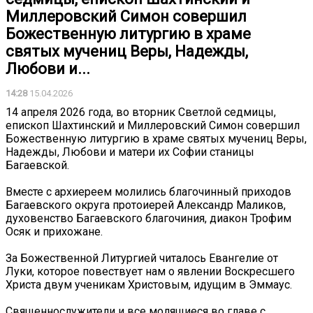
Миллеровский Симон совершил
Божественную литургию в храме
святых мучениц Веры, Надежды,
Любови и...
14:28
15.04.2026
14 апреля 2026 года, во вторник Светлой седмицы,
епископ Шахтинский и Миллеровский Симон совершил
Божественную литургию в храме святых мучениц Веры,
Надежды, Любови и матери их Софии станицы
Багаевской.
Вместе с архиереем молились благочинный приходов
Багаевского округа протоиерей Александр Маликов,
духовенство Багаевского благочиния, диакон Трофим
Осяк и прихожане.
За Божественной Литургией читалось Евангелие от
Луки, которое повествует нам о явлении Воскресшего
Христа двум ученикам Христовым, идущим в Эммаус.
Священнослужители и все молящиеся во главе с