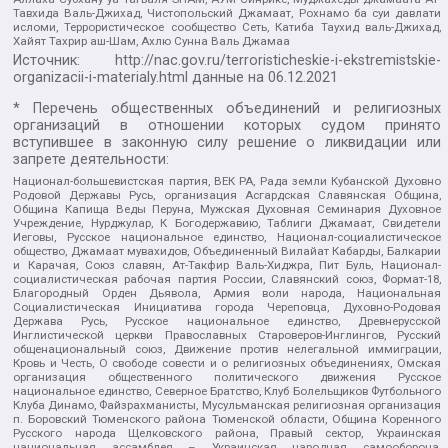
Тавхида Валь-Джихад, Чистопольский Джамаат, Рохнамо ба суи давлати
исломи, Террористическое сообщество Сеть, Катиба Таухид валь-Джихад,
Хайят Тахрир аш-Шам, Ахлю Сунна Валь Джамаа
Источник:
http://nac.gov.ru/terroristicheskie-i-ekstremistskie-
organizacii-i-materialy.html
данные на
06.12.2021
* Перечень общественных объединений и религиозных
организаций в отношении которых судом принято
вступившее в законную силу решение о ликвидации или
запрете деятельности:
Национал-большевистская партия, ВЕК РА, Рада земли Кубанской Духовно
Родовой Державы Русь, организация Асгардская Славянская Община,
Община Капища Веды Перуна, Мужская Духовная Семинария Духовное
Учреждение, Нурджулар, К Богодержавию, Таблиги Джамаат, Свидетели
Иеговы, Русское национальное единство, Национал-социалистическое
общество, Джамаат мувахидов, Объединенный Вилайат Кабарды, Балкарии
и Карачая, Союз славян, Ат-Такфир Валь-Хиджра, Пит Буль, Национал-
социалистическая рабочая партия России, Славянский союз, Формат-18,
Благородный Орден Дьявола, Армия воли народа, Национальная
Социалистическая Инициатива города Череповца, Духовно-Родовая
Держава Русь, Русское национальное единство, Древнерусской
Инглистической церкви Православных Староверов-Инглингов, Русский
общенациональный союз, Движение против нелегальной иммиграции,
Кровь и Честь, О свободе совести и о религиозных объединениях, Омская
организация общественного политического движения Русское
национальное единство, Северное Братство, Клуб Болельщиков Футбольного
Клуба Динамо, Файзрахманисты, Мусульманская религиозная организация
п. Боровский Тюменского района Тюменской области, Община Коренного
Русского народа Щелковского района, Правый сектор, Украинская
национальная ассамблея – Украинская народная самооборона,