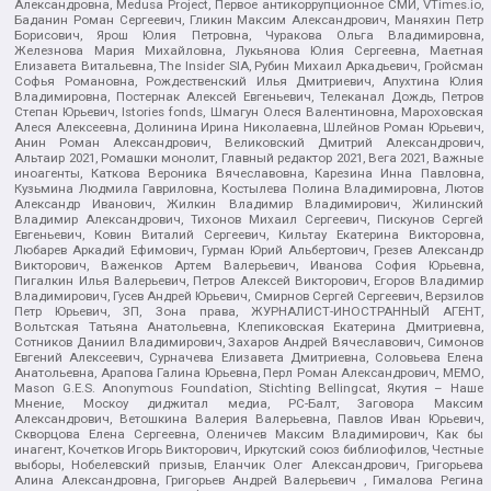
Александровна, Medusa Project, Первое антикоррупционное СМИ, VTimes.io,
Баданин Роман Сергеевич, Гликин Максим Александрович, Маняхин Петр
Борисович, Ярош Юлия Петровна, Чуракова Ольга Владимировна,
Железнова Мария Михайловна, Лукьянова Юлия Сергеевна, Маетная
Елизавета Витальевна, The Insider SIA, Рубин Михаил Аркадьевич, Гройсман
Софья Романовна, Рождественский Илья Дмитриевич, Апухтина Юлия
Владимировна, Постернак Алексей Евгеньевич, Телеканал Дождь, Петров
Степан Юрьевич, Istories fonds, Шмагун Олеся Валентиновна, Мароховская
Алеся Алексеевна, Долинина Ирина Николаевна, Шлейнов Роман Юрьевич,
Анин Роман Александрович, Великовский Дмитрий Александрович,
Альтаир 2021, Ромашки монолит, Главный редактор 2021, Вега 2021, Важные
иноагенты, Каткова Вероника Вячеславовна, Карезина Инна Павловна,
Кузьмина Людмила Гавриловна, Костылева Полина Владимировна, Лютов
Александр Иванович, Жилкин Владимир Владимирович, Жилинский
Владимир Александрович, Тихонов Михаил Сергеевич, Пискунов Сергей
Евгеньевич, Ковин Виталий Сергеевич, Кильтау Екатерина Викторовна,
Любарев Аркадий Ефимович, Гурман Юрий Альбертович, Грезев Александр
Викторович, Важенков Артем Валерьевич, Иванова София Юрьевна,
Пигалкин Илья Валерьевич, Петров Алексей Викторович, Егоров Владимир
Владимирович, Гусев Андрей Юрьевич, Смирнов Сергей Сергеевич, Верзилов
Петр Юрьевич, ЗП, Зона права, ЖУРНАЛИСТ-ИНОСТРАННЫЙ АГЕНТ,
Вольтская Татьяна Анатольевна, Клепиковская Екатерина Дмитриевна,
Сотников Даниил Владимирович, Захаров Андрей Вячеславович, Симонов
Евгений Алексеевич, Сурначева Елизавета Дмитриевна, Соловьева Елена
Анатольевна, Арапова Галина Юрьевна, Перл Роман Александрович, МЕМО,
Mason G.E.S. Anonymous Foundation, Stichting Bellingcat, Якутия – Наше
Мнение, Москоу диджитал медиа, РС-Балт, Заговора Максим
Александрович, Ветошкина Валерия Валерьевна, Павлов Иван Юрьевич,
Скворцова Елена Сергеевна, Оленичев Максим Владимирович, Как бы
инагент, Кочетков Игорь Викторович, Иркутский союз библиофилов, Честные
выборы, Нобелевский призыв, Еланчик Олег Александрович, Григорьева
Алина Александровна, Григорьев Андрей Валерьевич , Гималова Регина