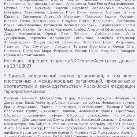
Николаевна, Ганнушкина Светлана Алексеевна, Закс Елена Владимировна,
Буртина Елена Юрьевна, Гендель Людмила Залмановна, Кокорина
Екатерина Алексеевна, Шуманов Илья Вячеславович, Арапова Галина
Юрьевна, Свечников Анатолий Мариевич, Прохоров Вадим Юрьевич,
Шахова Елена Владимировна, Подузов Сергей Васильевич, Протасова
Ирина Вячеславовна, Литинский Леонид Борисович, Лукашевский Сергей
Маркович, Бахмин Вячеслав Иванович, Шабад Анатолий Ефимович, Сухих
Дарья Николаевна, Орлов Олег Петрович, Добровольская Анна
Дмитриевна, Королева Александра Евгеньевна, Смирнов Владимир
Александрович, Вицин Сергей Ефимович, Золотухин Борис Андреевич,
Левинсон Лев Семенович, Локшина Татьяна Иосифовна, Орлов Олег
Петрович, Полякова Мара Федоровна, Резник Генри Маркович, Захаров
Герман Константинович
Источник:
http://unro.minjust.ru/NKOForeignAgent.aspx
данные
на
23.12.2021
* Единый федеральный список организаций, в том числе
иностранных и международных организаций, признанных в
соответствии с законодательством Российской Федерации
террористическими:
Высший военный Маджлисуль Шура, Конгресс народов Ичкерии и
Дагестана, База, Асбат аль-Ансар, Священная война, Исламская группа,
Братья-мусульмане, Партия исламского освобождения, Лашкар-И-Тайба,
Исламская группа, Движение Талибан, Исламская партия Туркестана,
Общество социальных реформ, Общество возрождения исламского
наследия, Дом двух святых, Джунд аш-Шам, Исламский джихад – Джамаат
моджахедов, Аль-Каида в странах исламского Магриба, Имарат Кавказ,
АБТО, Правый сектор, Исламское государство, Джабха аль-Нусра ли-Ахль
аш-Шам, Народное ополчение имени К. Минина и Д. Пожарского, Аджр от
Аллаха Субхану уа Тагьаля SHAM, АУМ Синрике, Муджахеды джамаата Ат-