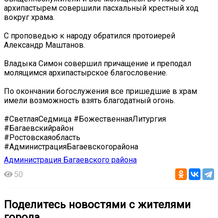
архипастырем совершили пасхальный крестный ход
вокруг храма.
С проповедью к народу обратился протоиерей
Александр Маштанов.
Владыка Симон совершил причащение и преподал
молящимся архипастырское благословение.
По окончании богослужения все пришедшие в храм
имели возможность взять благодатный огонь.
#СветлаяСедмица #БожественнаяЛитургия
#Багаевскийрайон
#Ростовскаяобласть
#АдминистрацияБагаевскогорайона
Администрация Багаевского района
50
Поделитесь новостями с жителями
города