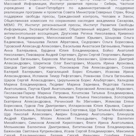
Массовой Информации, Институт развития прессы - Сибирь, Частное
учреждение в Санкт-Петербурге по административной поддержке
реализации программ и проектов Совета Министров Северных Стран, Фонд
поддержки свободы прессы, Гражданский контроль, Человек и Закон,
Общественная комиссия по сохранению наследия академика Сахарова,
МЕМО. РУ, Институт региональной прессы, Институт Развития Свободы
Информации, Экозащита!-Женсовет, Общественный вердикт, Евразийская
антимонопольная ассоциация, Дзугкоева Регина Николаевна, Кривенко
Сергей Владимирович, Милославский Павел Юрьевич, Шнырова Ольга
Вадимовна, Чанышева Лилия Айратовна, Сидорович Ольга Борисовна,
Туровский Александр Алексеевич, Васильева Анастасия Евгеньевна, Ривина
Анна Валерьевна, Бурдина Юлия Владимировна, Бойко Анатолий
Николаевич, Пивоваров Андрей Сергеевич, Дугин Сергей Георгиевич, Аверин
Виталий Евгеньевич, Барахоев Магомед Бекханович, Шевченко Дмитрий
Александрович, Шарипков Олег Викторович, Мошель Ирина Ароновна,
Шведов Григорий Сергеевич, Пономарев Лев Александрович, Созаев
Валерий Валерьевич, Каргалицкий Борис Юльевич, Исакова Ирина
Александровна, Исламов Тимур Рифгатович, Романова Ольга Евгеньевна,
Щаров Сергей Алексадрович, Цирульников Борис Альбертович, Халидова
Марина Владимировна, Людевиг Марина Зариевна, Федотова Галина
Анатольевна, Паутов Юрий Анатольевич, Верховский Александр Маркович,
Пислакова-Паркер Марина Петровна, Кочеткова Татьяна Владимировна,
Чуркина Наталья Валерьевна, Акимова Татьяна Николаевна, Золотарева
Екатерина Александровна, Рачинский Ян Збигневич, Жемкова Елена
Борисовна, Гудков Лев Дмитриевич, Илларионова Юлия Юрьевна, Саранг
Анна Васильевна, Захарова Светлана Сергеевна, Щур Татьяна Михайловна,
Щур Николай Алексеевич, Аверин Владимир Анатольевич, Блинушов
Андрей Юрьевич, Мосин Алексей Геннадьевич, Гефтер Валентин
Михайлович, Симонов Алексей Кириллович, Флиге Ирина Анатольевна,
Мельникова Валентина Дмитриевна, Вититинова Елена Владимировна,
Баженова Светлана Куприяновна, Исаев Сергей Владимирович, Максимов
Сергей Владимирович, Беляев Сергей Иванович, Голубева Елена