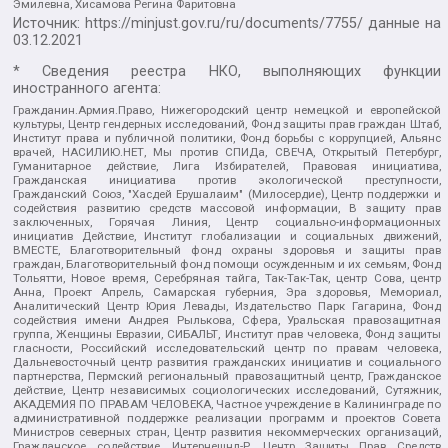
Эмилевна, Хисамова Регина Фаритовна
Источник:
https://minjust.gov.ru/ru/documents/7755/
данные на
03.12.2021
* Сведения реестра НКО, выполняющих функции
иностранного агента:
Гражданин.Армия.Право, Нижегородский центр немецкой и европейской
культуры, Центр гендерных исследований, Фонд защиты прав граждан Штаб,
Институт права и публичной политики, Фонд борьбы с коррупцией, Альянс
врачей, НАСИЛИЮ.НЕТ, Мы против СПИДа, СВЕЧА, Открытый Петербург,
Гуманитарное действие, Лига Избирателей, Правовая инициатива,
Гражданская инициатива против экологической преступности,
Гражданский Союз, "Хасдей Ерушалаим" (Милосердие), Центр поддержки и
содействия развитию средств массовой информации, В защиту прав
заключенных, Горячая Линия, Центр социально-информационных
инициатив Действие, Институт глобализации и социальных движений,
ВМЕСТЕ, Благотворительный фонд охраны здоровья и защиты прав
граждан, Благотворительный фонд помощи осужденным и их семьям, Фонд
Тольятти, Новое время, Серебряная тайга, Так-Так-Так, центр Сова, центр
Анна, Проект Апрель, Самарская губерния, Эра здоровья, Мемориал,
Аналитический Центр Юрия Левады, Издательство Парк Гагарина, Фонд
содействия имени Андрея Рылькова, Сфера, Уральская правозащитная
группа, Женщины Евразии, СИБАЛЬТ, Институт прав человека, Фонд защиты
гласности, Российский исследовательский центр по правам человека,
Дальневосточный центр развития гражданских инициатив и социального
партнерства, Пермский региональный правозащитный центр, Гражданское
действие, Центр независимых социологических исследований, Сутяжник,
АКАДЕМИЯ ПО ПРАВАМ ЧЕЛОВЕКА, Частное учреждение в Калининграде по
административной поддержке реализации программ и проектов Совета
Министров северных стран, Центр развития некоммерческих организаций,
Гражданское содействие, Интернешнл-Р, Центр Защиты Прав Средств