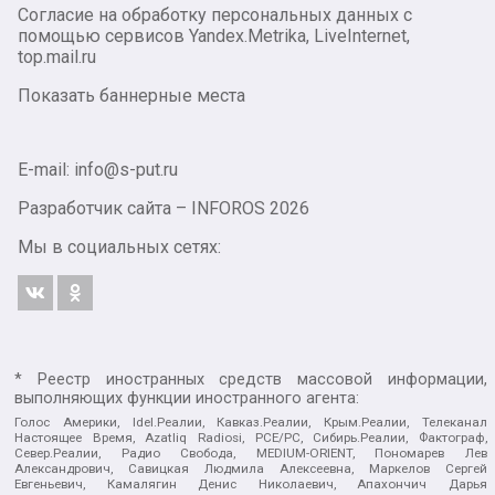
Согласие на обработку персональных данных с
помощью сервисов Yandex.Metrika, LiveInternet,
top.mail.ru
Показать баннерные места
E-mail: info@s-put.ru
Разработчик сайта –
INFOROS
2026
Мы в социальных сетях:
* Реестр иностранных средств массовой информации,
выполняющих функции иностранного агента:
Голос Америки, Idel.Реалии, Кавказ.Реалии, Крым.Реалии, Телеканал
Настоящее Время, Azatliq Radiosi, PCE/PC, Сибирь.Реалии, Фактограф,
Север.Реалии, Радио Свобода, MEDIUM-ORIENT, Пономарев Лев
Александрович, Савицкая Людмила Алексеевна, Маркелов Сергей
Евгеньевич, Камалягин Денис Николаевич, Апахончич Дарья