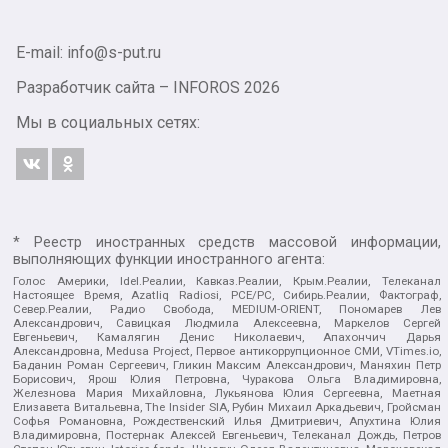
E-mail: info@s-put.ru
Разработчик сайта –
INFOROS
2026
Мы в социальных сетях:
* Реестр иностранных средств массовой информации,
выполняющих функции иностранного агента:
Голос Америки, Idel.Реалии, Кавказ.Реалии, Крым.Реалии, Телеканал
Настоящее Время, Azatliq Radiosi, PCE/PC, Сибирь.Реалии, Фактограф,
Север.Реалии, Радио Свобода, MEDIUM-ORIENT, Пономарев Лев
Александрович, Савицкая Людмила Алексеевна, Маркелов Сергей
Евгеньевич, Камалягин Денис Николаевич, Апахончич Дарья
Александровна, Medusa Project, Первое антикоррупционное СМИ, VTimes.io,
Баданин Роман Сергеевич, Гликин Максим Александрович, Маняхин Петр
Борисович, Ярош Юлия Петровна, Чуракова Ольга Владимировна,
Железнова Мария Михайловна, Лукьянова Юлия Сергеевна, Маетная
Елизавета Витальевна, The Insider SIA, Рубин Михаил Аркадьевич, Гройсман
Софья Романовна, Рождественский Илья Дмитриевич, Апухтина Юлия
Владимировна, Постернак Алексей Евгеньевич, Телеканал Дождь, Петров