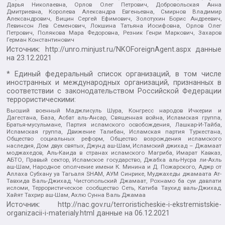
Дарья Николаевна, Орлов Олег Петрович, Добровольская Анна
Дмитриевна, Королева Александра Евгеньевна, Смирнов Владимир
Александрович, Вицин Сергей Ефимович, Золотухин Борис Андреевич,
Левинсон Лев Семенович, Локшина Татьяна Иосифовна, Орлов Олег
Петрович, Полякова Мара Федоровна, Резник Генри Маркович, Захаров
Герман Константинович
Источник:
http://unro.minjust.ru/NKOForeignAgent.aspx
данные
на
23.12.2021
* Единый федеральный список организаций, в том числе
иностранных и международных организаций, признанных в
соответствии с законодательством Российской Федерации
террористическими:
Высший военный Маджлисуль Шура, Конгресс народов Ичкерии и
Дагестана, База, Асбат аль-Ансар, Священная война, Исламская группа,
Братья-мусульмане, Партия исламского освобождения, Лашкар-И-Тайба,
Исламская группа, Движение Талибан, Исламская партия Туркестана,
Общество социальных реформ, Общество возрождения исламского
наследия, Дом двух святых, Джунд аш-Шам, Исламский джихад – Джамаат
моджахедов, Аль-Каида в странах исламского Магриба, Имарат Кавказ,
АБТО, Правый сектор, Исламское государство, Джабха аль-Нусра ли-Ахль
аш-Шам, Народное ополчение имени К. Минина и Д. Пожарского, Аджр от
Аллаха Субхану уа Тагьаля SHAM, АУМ Синрике, Муджахеды джамаата Ат-
Тавхида Валь-Джихад, Чистопольский Джамаат, Рохнамо ба суи давлати
исломи, Террористическое сообщество Сеть, Катиба Таухид валь-Джихад,
Хайят Тахрир аш-Шам, Ахлю Сунна Валь Джамаа
Источник:
http://nac.gov.ru/terroristicheskie-i-ekstremistskie-
organizacii-i-materialy.html
данные на
06.12.2021