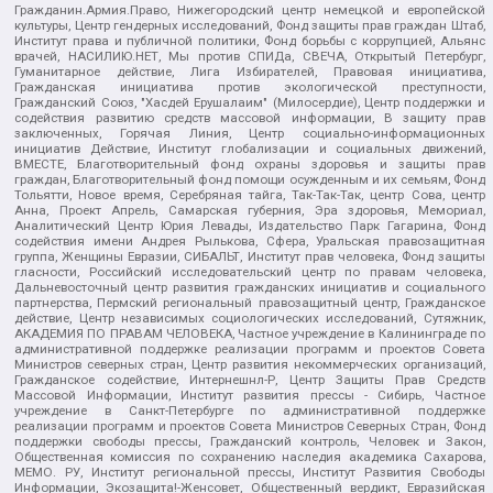
Гражданин.Армия.Право, Нижегородский центр немецкой и европейской
культуры, Центр гендерных исследований, Фонд защиты прав граждан Штаб,
Институт права и публичной политики, Фонд борьбы с коррупцией, Альянс
врачей, НАСИЛИЮ.НЕТ, Мы против СПИДа, СВЕЧА, Открытый Петербург,
Гуманитарное действие, Лига Избирателей, Правовая инициатива,
Гражданская инициатива против экологической преступности,
Гражданский Союз, "Хасдей Ерушалаим" (Милосердие), Центр поддержки и
содействия развитию средств массовой информации, В защиту прав
заключенных, Горячая Линия, Центр социально-информационных
инициатив Действие, Институт глобализации и социальных движений,
ВМЕСТЕ, Благотворительный фонд охраны здоровья и защиты прав
граждан, Благотворительный фонд помощи осужденным и их семьям, Фонд
Тольятти, Новое время, Серебряная тайга, Так-Так-Так, центр Сова, центр
Анна, Проект Апрель, Самарская губерния, Эра здоровья, Мемориал,
Аналитический Центр Юрия Левады, Издательство Парк Гагарина, Фонд
содействия имени Андрея Рылькова, Сфера, Уральская правозащитная
группа, Женщины Евразии, СИБАЛЬТ, Институт прав человека, Фонд защиты
гласности, Российский исследовательский центр по правам человека,
Дальневосточный центр развития гражданских инициатив и социального
партнерства, Пермский региональный правозащитный центр, Гражданское
действие, Центр независимых социологических исследований, Сутяжник,
АКАДЕМИЯ ПО ПРАВАМ ЧЕЛОВЕКА, Частное учреждение в Калининграде по
административной поддержке реализации программ и проектов Совета
Министров северных стран, Центр развития некоммерческих организаций,
Гражданское содействие, Интернешнл-Р, Центр Защиты Прав Средств
Массовой Информации, Институт развития прессы - Сибирь, Частное
учреждение в Санкт-Петербурге по административной поддержке
реализации программ и проектов Совета Министров Северных Стран, Фонд
поддержки свободы прессы, Гражданский контроль, Человек и Закон,
Общественная комиссия по сохранению наследия академика Сахарова,
МЕМО. РУ, Институт региональной прессы, Институт Развития Свободы
Информации, Экозащита!-Женсовет, Общественный вердикт, Евразийская