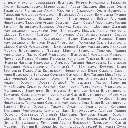
антимонопольная ассоциация, Дзугкоева Регина Николаевна, Кривенко
Сергей Владимирович, Милославский Павел Юрьевич, Шнырова Ольга
Вадимовна, Чанышева Лилия Айратовна, Сидорович Ольга Борисовна,
Туровский Александр Алексеевич, Васильева Анастасия Евгеньевна, Ривина
Анна Валерьевна, Бурдина Юлия Владимировна, Бойко Анатолий
Николаевич, Пивоваров Андрей Сергеевич, Дугин Сергей Георгиевич, Аверин
Виталий Евгеньевич, Барахоев Магомед Бекханович, Шевченко Дмитрий
Александрович, Шарипков Олег Викторович, Мошель Ирина Ароновна,
Шведов Григорий Сергеевич, Пономарев Лев Александрович, Созаев
Валерий Валерьевич, Каргалицкий Борис Юльевич, Исакова Ирина
Александровна, Исламов Тимур Рифгатович, Романова Ольга Евгеньевна,
Щаров Сергей Алексадрович, Цирульников Борис Альбертович, Халидова
Марина Владимировна, Людевиг Марина Зариевна, Федотова Галина
Анатольевна, Паутов Юрий Анатольевич, Верховский Александр Маркович,
Пислакова-Паркер Марина Петровна, Кочеткова Татьяна Владимировна,
Чуркина Наталья Валерьевна, Акимова Татьяна Николаевна, Золотарева
Екатерина Александровна, Рачинский Ян Збигневич, Жемкова Елена
Борисовна, Гудков Лев Дмитриевич, Илларионова Юлия Юрьевна, Саранг
Анна Васильевна, Захарова Светлана Сергеевна, Щур Татьяна Михайловна,
Щур Николай Алексеевич, Аверин Владимир Анатольевич, Блинушов
Андрей Юрьевич, Мосин Алексей Геннадьевич, Гефтер Валентин
Михайлович, Симонов Алексей Кириллович, Флиге Ирина Анатольевна,
Мельникова Валентина Дмитриевна, Вититинова Елена Владимировна,
Баженова Светлана Куприяновна, Исаев Сергей Владимирович, Максимов
Сергей Владимирович, Беляев Сергей Иванович, Голубева Елена
Николаевна, Ганнушкина Светлана Алексеевна, Закс Елена Владимировна,
Буртина Елена Юрьевна, Гендель Людмила Залмановна, Кокорина
Екатерина Алексеевна, Шуманов Илья Вячеславович, Арапова Галина
Юрьевна, Свечников Анатолий Мариевич, Прохоров Вадим Юрьевич,
Шахова Елена Владимировна, Подузов Сергей Васильевич, Протасова
Ирина Вячеславовна, Литинский Леонид Борисович, Лукашевский Сергей
Маркович, Бахмин Вячеслав Иванович, Шабад Анатолий Ефимович, Сухих