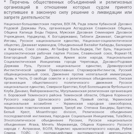
* Перечень общественных объединений и религиозных
организаций в отношении которых судом принято
вступившее в законную силу решение о ликвидации или
запрете деятельности:
Национал-большевистская партия, ВЕК РА, Рада земли Кубанской Духовно
Родовой Державы Русь, организация Асгардская Славянская Община,
Община Капища Веды Перуна, Мужская Духовная Семинария Духовное
Учреждение, Нурджулар, К Богодержавию, Таблиги Джамаат, Свидетели
Иеговы, Русское национальное единство, Национал-социалистическое
общество, Джамаат мувахидов, Объединенный Вилайат Кабарды, Балкарии
и Карачая, Союз славян, Ат-Такфир Валь-Хиджра, Пит Буль, Национал-
социалистическая рабочая партия России, Славянский союз, Формат-18,
Благородный Орден Дьявола, Армия воли народа, Национальная
Социалистическая Инициатива города Череповца, Духовно-Родовая
Держава Русь, Русское национальное единство, Древнерусской
Инглистической церкви Православных Староверов-Инглингов, Русский
общенациональный союз, Движение против нелегальной иммиграции,
Кровь и Честь, О свободе совести и о религиозных объединениях, Омская
организация общественного политического движения Русское
национальное единство, Северное Братство, Клуб Болельщиков Футбольного
Клуба Динамо, Файзрахманисты, Мусульманская религиозная организация
п. Боровский Тюменского района Тюменской области, Община Коренного
Русского народа Щелковского района, Правый сектор, Украинская
национальная ассамблея – Украинская народная самооборона,
Украинская повстанческая армия, Тризуб им. Степана Бандеры, Братство,
Белый Крест, Misanthropic division, Религиозное объединение
последователей инглиизма, Народная Социальная Инициатива, TulaSkins,
Этнополитическое объединение Русские, Русское национальное
объединение Атака, Мечеть Мирмамеда, Община Коренного Русского
народа г. Астрахани, ВОЛЯ, Меджлис крымскотатарского народа, Рубеж
Севера, ТОЙС, О противодействии экстремистской деятельности,