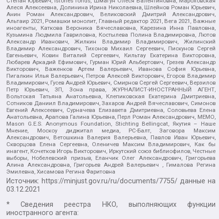
Степан Юрьевич, Istories fonds, Шмагун Олеся Валентиновна, Мароховская
Алеся Алексеевна, Долинина Ирина Николаевна, Шлейнов Роман Юрьевич,
Анин Роман Александрович, Великовский Дмитрий Александрович,
Альтаир 2021, Ромашки монолит, Главный редактор 2021, Вега 2021, Важные
иноагенты, Каткова Вероника Вячеславовна, Карезина Инна Павловна,
Кузьмина Людмила Гавриловна, Костылева Полина Владимировна, Лютов
Александр Иванович, Жилкин Владимир Владимирович, Жилинский
Владимир Александрович, Тихонов Михаил Сергеевич, Пискунов Сергей
Евгеньевич, Ковин Виталий Сергеевич, Кильтау Екатерина Викторовна,
Любарев Аркадий Ефимович, Гурман Юрий Альбертович, Грезев Александр
Викторович, Важенков Артем Валерьевич, Иванова София Юрьевна,
Пигалкин Илья Валерьевич, Петров Алексей Викторович, Егоров Владимир
Владимирович, Гусев Андрей Юрьевич, Смирнов Сергей Сергеевич, Верзилов
Петр Юрьевич, ЗП, Зона права, ЖУРНАЛИСТ-ИНОСТРАННЫЙ АГЕНТ,
Вольтская Татьяна Анатольевна, Клепиковская Екатерина Дмитриевна,
Сотников Даниил Владимирович, Захаров Андрей Вячеславович, Симонов
Евгений Алексеевич, Сурначева Елизавета Дмитриевна, Соловьева Елена
Анатольевна, Арапова Галина Юрьевна, Перл Роман Александрович, МЕМО,
Mason G.E.S. Anonymous Foundation, Stichting Bellingcat, Якутия – Наше
Мнение, Москоу диджитал медиа, РС-Балт, Заговора Максим
Александрович, Ветошкина Валерия Валерьевна, Павлов Иван Юрьевич,
Скворцова Елена Сергеевна, Оленичев Максим Владимирович, Как бы
инагент, Кочетков Игорь Викторович, Иркутский союз библиофилов, Честные
выборы, Нобелевский призыв, Еланчик Олег Александрович, Григорьева
Алина Александровна, Григорьев Андрей Валерьевич , Гималова Регина
Эмилевна, Хисамова Регина Фаритовна
Источник:
https://minjust.gov.ru/ru/documents/7755/
данные на
03.12.2021
* Сведения реестра НКО, выполняющих функции
иностранного агента: