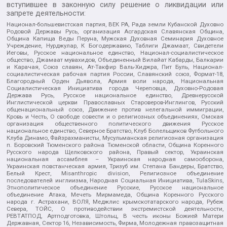
вступившее в законную силу решение о ликвидации или
запрете деятельности:
Национал-большевистская партия, ВЕК РА, Рада земли Кубанской Духовно
Родовой Державы Русь, организация Асгардская Славянская Община,
Община Капища Веды Перуна, Мужская Духовная Семинария Духовное
Учреждение, Нурджулар, К Богодержавию, Таблиги Джамаат, Свидетели
Иеговы, Русское национальное единство, Национал-социалистическое
общество, Джамаат мувахидов, Объединенный Вилайат Кабарды, Балкарии
и Карачая, Союз славян, Ат-Такфир Валь-Хиджра, Пит Буль, Национал-
социалистическая рабочая партия России, Славянский союз, Формат-18,
Благородный Орден Дьявола, Армия воли народа, Национальная
Социалистическая Инициатива города Череповца, Духовно-Родовая
Держава Русь, Русское национальное единство, Древнерусской
Инглистической церкви Православных Староверов-Инглингов, Русский
общенациональный союз, Движение против нелегальной иммиграции,
Кровь и Честь, О свободе совести и о религиозных объединениях, Омская
организация общественного политического движения Русское
национальное единство, Северное Братство, Клуб Болельщиков Футбольного
Клуба Динамо, Файзрахманисты, Мусульманская религиозная организация
п. Боровский Тюменского района Тюменской области, Община Коренного
Русского народа Щелковского района, Правый сектор, Украинская
национальная ассамблея – Украинская народная самооборона,
Украинская повстанческая армия, Тризуб им. Степана Бандеры, Братство,
Белый Крест, Misanthropic division, Религиозное объединение
последователей инглиизма, Народная Социальная Инициатива, TulaSkins,
Этнополитическое объединение Русские, Русское национальное
объединение Атака, Мечеть Мирмамеда, Община Коренного Русского
народа г. Астрахани, ВОЛЯ, Меджлис крымскотатарского народа, Рубеж
Севера, ТОЙС, О противодействии экстремистской деятельности,
РЕВТАТПОД, Артподготовка, Штольц, В честь иконы Божией Матери
Державная, Сектор 16, Независимость, Фирма, Молодежная правозащитная