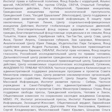
Институт права и публичной политики, Фонд борьбы с коррупцией, Альянс
врачей, НАСИЛИЮ.НЕТ, Мы против СПИДа, СВЕЧА, Открытый Петербург,
Гуманитарное действие, Лига Избирателей, Правовая инициатива,
Гражданская инициатива против экологической преступности,
Гражданский Союз, "Хасдей Ерушалаим" (Милосердие), Центр поддержки и
содействия развитию средств массовой информации, В защиту прав
заключенных, Горячая Линия, Центр социально-информационных
инициатив Действие, Институт глобализации и социальных движений,
ВМЕСТЕ, Благотворительный фонд охраны здоровья и защиты прав
граждан, Благотворительный фонд помощи осужденным и их семьям, Фонд
Тольятти, Новое время, Серебряная тайга, Так-Так-Так, центр Сова, центр
Анна, Проект Апрель, Самарская губерния, Эра здоровья, Мемориал,
Аналитический Центр Юрия Левады, Издательство Парк Гагарина, Фонд
содействия имени Андрея Рылькова, Сфера, Уральская правозащитная
группа, Женщины Евразии, СИБАЛЬТ, Институт прав человека, Фонд защиты
гласности, Российский исследовательский центр по правам человека,
Дальневосточный центр развития гражданских инициатив и социального
партнерства, Пермский региональный правозащитный центр, Гражданское
действие, Центр независимых социологических исследований, Сутяжник,
АКАДЕМИЯ ПО ПРАВАМ ЧЕЛОВЕКА, Частное учреждение в Калининграде по
административной поддержке реализации программ и проектов Совета
Министров северных стран, Центр развития некоммерческих организаций,
Гражданское содействие, Интернешнл-Р, Центр Защиты Прав Средств
Массовой Информации, Институт развития прессы - Сибирь, Частное
учреждение в Санкт-Петербурге по административной поддержке
реализации программ и проектов Совета Министров Северных Стран, Фонд
поддержки свободы прессы, Гражданский контроль, Человек и Закон,
Общественная комиссия по сохранению наследия академика Сахарова,
МЕМО. РУ, Институт региональной прессы, Институт Развития Свободы
Информации, Экозащита!-Женсовет, Общественный вердикт, Евразийская
антимонопольная ассоциация, Дзугкоева Регина Николаевна, Кривенко
Сергей Владимирович, Милославский Павел Юрьевич, Шнырова Ольга