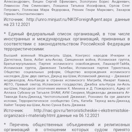
Александрович, Вицин Сергей Ефимович, Золотухин Борис Андреевич,
Левинсон Лев Семенович, Локшина Татьяна Иосифовна, Орлов Олег
Петрович, Полякова Мара Федоровна, Резник Генри Маркович, Захаров
Герман Константинович
Источник:
http://unro.minjust.ru/NKOForeignAgent.aspx
данные
на
23.12.2021
* Единый федеральный список организаций, в том числе
иностранных и международных организаций, признанных в
соответствии с законодательством Российской Федерации
террористическими:
Высший военный Маджлисуль Шура, Конгресс народов Ичкерии и
Дагестана, База, Асбат аль-Ансар, Священная война, Исламская группа,
Братья-мусульмане, Партия исламского освобождения, Лашкар-И-Тайба,
Исламская группа, Движение Талибан, Исламская партия Туркестана,
Общество социальных реформ, Общество возрождения исламского
наследия, Дом двух святых, Джунд аш-Шам, Исламский джихад – Джамаат
моджахедов, Аль-Каида в странах исламского Магриба, Имарат Кавказ,
АБТО, Правый сектор, Исламское государство, Джабха аль-Нусра ли-Ахль
аш-Шам, Народное ополчение имени К. Минина и Д. Пожарского, Аджр от
Аллаха Субхану уа Тагьаля SHAM, АУМ Синрике, Муджахеды джамаата Ат-
Тавхида Валь-Джихад, Чистопольский Джамаат, Рохнамо ба суи давлати
исломи, Террористическое сообщество Сеть, Катиба Таухид валь-Джихад,
Хайят Тахрир аш-Шам, Ахлю Сунна Валь Джамаа
Источник:
http://nac.gov.ru/terroristicheskie-i-ekstremistskie-
organizacii-i-materialy.html
данные на
06.12.2021
* Перечень общественных объединений и религиозных
организаций в отношении которых судом принято