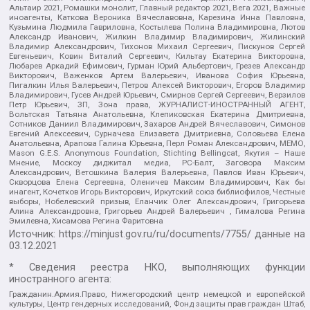
Альтаир 2021, Ромашки монолит, Главный редактор 2021, Вега 2021, Важные
иноагенты, Каткова Вероника Вячеславовна, Карезина Инна Павловна,
Кузьмина Людмила Гавриловна, Костылева Полина Владимировна, Лютов
Александр Иванович, Жилкин Владимир Владимирович, Жилинский
Владимир Александрович, Тихонов Михаил Сергеевич, Пискунов Сергей
Евгеньевич, Ковин Виталий Сергеевич, Кильтау Екатерина Викторовна,
Любарев Аркадий Ефимович, Гурман Юрий Альбертович, Грезев Александр
Викторович, Важенков Артем Валерьевич, Иванова София Юрьевна,
Пигалкин Илья Валерьевич, Петров Алексей Викторович, Егоров Владимир
Владимирович, Гусев Андрей Юрьевич, Смирнов Сергей Сергеевич, Верзилов
Петр Юрьевич, ЗП, Зона права, ЖУРНАЛИСТ-ИНОСТРАННЫЙ АГЕНТ,
Вольтская Татьяна Анатольевна, Клепиковская Екатерина Дмитриевна,
Сотников Даниил Владимирович, Захаров Андрей Вячеславович, Симонов
Евгений Алексеевич, Сурначева Елизавета Дмитриевна, Соловьева Елена
Анатольевна, Арапова Галина Юрьевна, Перл Роман Александрович, МЕМО,
Mason G.E.S. Anonymous Foundation, Stichting Bellingcat, Якутия – Наше
Мнение, Москоу диджитал медиа, РС-Балт, Заговора Максим
Александрович, Ветошкина Валерия Валерьевна, Павлов Иван Юрьевич,
Скворцова Елена Сергеевна, Оленичев Максим Владимирович, Как бы
инагент, Кочетков Игорь Викторович, Иркутский союз библиофилов, Честные
выборы, Нобелевский призыв, Еланчик Олег Александрович, Григорьева
Алина Александровна, Григорьев Андрей Валерьевич , Гималова Регина
Эмилевна, Хисамова Регина Фаритовна
Источник:
https://minjust.gov.ru/ru/documents/7755/
данные на
03.12.2021
* Сведения реестра НКО, выполняющих функции
иностранного агента:
Гражданин.Армия.Право, Нижегородский центр немецкой и европейской
культуры, Центр гендерных исследований, Фонд защиты прав граждан Штаб,