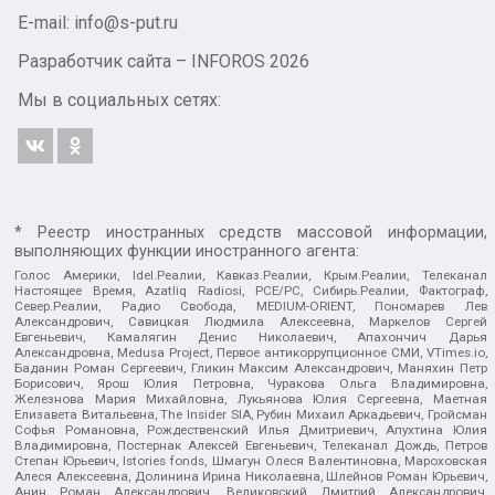
E-mail: info@s-put.ru
Разработчик сайта –
INFOROS
2026
Мы в социальных сетях:
* Реестр иностранных средств массовой информации,
выполняющих функции иностранного агента:
Голос Америки, Idel.Реалии, Кавказ.Реалии, Крым.Реалии, Телеканал
Настоящее Время, Azatliq Radiosi, PCE/PC, Сибирь.Реалии, Фактограф,
Север.Реалии, Радио Свобода, MEDIUM-ORIENT, Пономарев Лев
Александрович, Савицкая Людмила Алексеевна, Маркелов Сергей
Евгеньевич, Камалягин Денис Николаевич, Апахончич Дарья
Александровна, Medusa Project, Первое антикоррупционное СМИ, VTimes.io,
Баданин Роман Сергеевич, Гликин Максим Александрович, Маняхин Петр
Борисович, Ярош Юлия Петровна, Чуракова Ольга Владимировна,
Железнова Мария Михайловна, Лукьянова Юлия Сергеевна, Маетная
Елизавета Витальевна, The Insider SIA, Рубин Михаил Аркадьевич, Гройсман
Софья Романовна, Рождественский Илья Дмитриевич, Апухтина Юлия
Владимировна, Постернак Алексей Евгеньевич, Телеканал Дождь, Петров
Степан Юрьевич, Istories fonds, Шмагун Олеся Валентиновна, Мароховская
Алеся Алексеевна, Долинина Ирина Николаевна, Шлейнов Роман Юрьевич,
Анин Роман Александрович, Великовский Дмитрий Александрович,