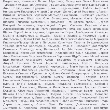
Вадимовна, Чанышева Лилия Айратовна, Сидорович Ольга Борисовна,
Туровский Александр Алексеевич, Васильева Анастасия Евгеньевна, Ривина
Анна Валерьевна, Бурдина Юлия Владимировна, Бойко Анатолий
Николаевич, Пивоваров Андрей Сергеевич, Дугин Сергей Георгиевич, Аверин
Виталий Евгеньевич, Барахоев Магомед Бекханович, Шевченко Дмитрий
Александрович, Шарипков Олег Викторович, Мошель Ирина Ароновна,
Шведов Григорий Сергеевич, Пономарев Лев Александрович, Созаев
Валерий Валерьевич, Каргалицкий Борис Юльевич, Исакова Ирина
Александровна, Исламов Тимур Рифгатович, Романова Ольга Евгеньевна,
Щаров Сергей Алексадрович, Цирульников Борис Альбертович, Халидова
Марина Владимировна, Людевиг Марина Зариевна, Федотова Галина
Анатольевна, Паутов Юрий Анатольевич, Верховский Александр Маркович,
Пислакова-Паркер Марина Петровна, Кочеткова Татьяна Владимировна,
Чуркина Наталья Валерьевна, Акимова Татьяна Николаевна, Золотарева
Екатерина Александровна, Рачинский Ян Збигневич, Жемкова Елена
Борисовна, Гудков Лев Дмитриевич, Илларионова Юлия Юрьевна, Саранг
Анна Васильевна, Захарова Светлана Сергеевна, Щур Татьяна Михайловна,
Щур Николай Алексеевич, Аверин Владимир Анатольевич, Блинушов
Андрей Юрьевич, Мосин Алексей Геннадьевич, Гефтер Валентин
Михайлович, Симонов Алексей Кириллович, Флиге Ирина Анатольевна,
Мельникова Валентина Дмитриевна, Вититинова Елена Владимировна,
Баженова Светлана Куприяновна, Исаев Сергей Владимирович, Максимов
Сергей Владимирович, Беляев Сергей Иванович, Голубева Елена
Николаевна, Ганнушкина Светлана Алексеевна, Закс Елена Владимировна,
Буртина Елена Юрьевна, Гендель Людмила Залмановна, Кокорина
Екатерина Алексеевна, Шуманов Илья Вячеславович, Арапова Галина
Юрьевна, Свечников Анатолий Мариевич, Прохоров Вадим Юрьевич,
Шахова Елена Владимировна, Подузов Сергей Васильевич, Протасова
Ирина Вячеславовна, Литинский Леонид Борисович, Лукашевский Сергей
Маркович, Бахмин Вячеслав Иванович, Шабад Анатолий Ефимович, Сухих
Дарья Николаевна, Орлов Олег Петрович, Добровольская Анна
Дмитриевна, Королева Александра Евгеньевна, Смирнов Владимир