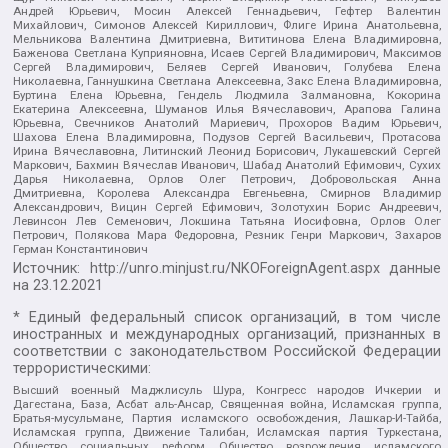
Андрей Юрьевич, Мосин Алексей Геннадьевич, Гефтер Валентин
Михайлович, Симонов Алексей Кириллович, Флиге Ирина Анатольевна,
Мельникова Валентина Дмитриевна, Вититинова Елена Владимировна,
Баженова Светлана Куприяновна, Исаев Сергей Владимирович, Максимов
Сергей Владимирович, Беляев Сергей Иванович, Голубева Елена
Николаевна, Ганнушкина Светлана Алексеевна, Закс Елена Владимировна,
Буртина Елена Юрьевна, Гендель Людмила Залмановна, Кокорина
Екатерина Алексеевна, Шуманов Илья Вячеславович, Арапова Галина
Юрьевна, Свечников Анатолий Мариевич, Прохоров Вадим Юрьевич,
Шахова Елена Владимировна, Подузов Сергей Васильевич, Протасова
Ирина Вячеславовна, Литинский Леонид Борисович, Лукашевский Сергей
Маркович, Бахмин Вячеслав Иванович, Шабад Анатолий Ефимович, Сухих
Дарья Николаевна, Орлов Олег Петрович, Добровольская Анна
Дмитриевна, Королева Александра Евгеньевна, Смирнов Владимир
Александрович, Вицин Сергей Ефимович, Золотухин Борис Андреевич,
Левинсон Лев Семенович, Локшина Татьяна Иосифовна, Орлов Олег
Петрович, Полякова Мара Федоровна, Резник Генри Маркович, Захаров
Герман Константинович
Источник:
http://unro.minjust.ru/NKOForeignAgent.aspx
данные
на
23.12.2021
* Единый федеральный список организаций, в том числе
иностранных и международных организаций, признанных в
соответствии с законодательством Российской Федерации
террористическими:
Высший военный Маджлисуль Шура, Конгресс народов Ичкерии и
Дагестана, База, Асбат аль-Ансар, Священная война, Исламская группа,
Братья-мусульмане, Партия исламского освобождения, Лашкар-И-Тайба,
Исламская группа, Движение Талибан, Исламская партия Туркестана,
Общество социальных реформ, Общество возрождения исламского