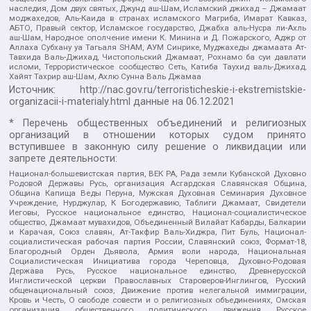
наследия, Дом двух святых, Джунд аш-Шам, Исламский джихад – Джамаат
моджахедов, Аль-Каида в странах исламского Магриба, Имарат Кавказ,
АБТО, Правый сектор, Исламское государство, Джабха аль-Нусра ли-Ахль
аш-Шам, Народное ополчение имени К. Минина и Д. Пожарского, Аджр от
Аллаха Субхану уа Тагьаля SHAM, АУМ Синрике, Муджахеды джамаата Ат-
Тавхида Валь-Джихад, Чистопольский Джамаат, Рохнамо ба суи давлати
исломи, Террористическое сообщество Сеть, Катиба Таухид валь-Джихад,
Хайят Тахрир аш-Шам, Ахлю Сунна Валь Джамаа
Источник:
http://nac.gov.ru/terroristicheskie-i-ekstremistskie-
organizacii-i-materialy.html
данные на
06.12.2021
* Перечень общественных объединений и религиозных
организаций в отношении которых судом принято
вступившее в законную силу решение о ликвидации или
запрете деятельности:
Национал-большевистская партия, ВЕК РА, Рада земли Кубанской Духовно
Родовой Державы Русь, организация Асгардская Славянская Община,
Община Капища Веды Перуна, Мужская Духовная Семинария Духовное
Учреждение, Нурджулар, К Богодержавию, Таблиги Джамаат, Свидетели
Иеговы, Русское национальное единство, Национал-социалистическое
общество, Джамаат мувахидов, Объединенный Вилайат Кабарды, Балкарии
и Карачая, Союз славян, Ат-Такфир Валь-Хиджра, Пит Буль, Национал-
социалистическая рабочая партия России, Славянский союз, Формат-18,
Благородный Орден Дьявола, Армия воли народа, Национальная
Социалистическая Инициатива города Череповца, Духовно-Родовая
Держава Русь, Русское национальное единство, Древнерусской
Инглистической церкви Православных Староверов-Инглингов, Русский
общенациональный союз, Движение против нелегальной иммиграции,
Кровь и Честь, О свободе совести и о религиозных объединениях, Омская
организация общественного политического движения Русское