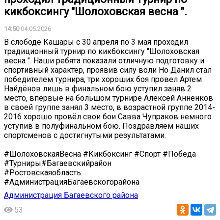
кикбоксингу "Шолоховская весна ".
14:50
04.05.2026
В слободе Кашары с 30 апреля по 3 мая проходил
традиционный турнир по кикбоксингу "Шолоховская
весна ". Наши ребята показали отличную подготовку и
спортивный характер, проявив силу воли Но Данил стал
победителем турнира, три хороших боя провел Артем
Найдёнов лишь в финальном бою уступил заняв 2
место, впервые на большом турнире Алексей Анненков
в своей группе занял 3 место, в возрастной группе 2014-
2016 хорошо провёл свои бои Савва Чупраков немного
уступив в полуфинальном бою. Поздравляем наших
спортсменов с достигнутыми результатами.
#ШолоховскаяВесна #Кикбоксинг #Спорт #Победа
#Турниры#Багаевскийрайон
#Ростовскаяобласть
#АдминистрацияБагаевскогорайона
Администрация Багаевского района
53