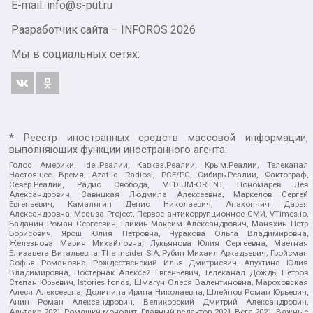
E-mail: info@s-put.ru
Разработчик сайта –
INFOROS
2026
Мы в социальных сетях:
* Реестр иностранных средств массовой информации,
выполняющих функции иностранного агента:
Голос Америки, Idel.Реалии, Кавказ.Реалии, Крым.Реалии, Телеканал
Настоящее Время, Azatliq Radiosi, PCE/PC, Сибирь.Реалии, Фактограф,
Север.Реалии, Радио Свобода, MEDIUM-ORIENT, Пономарев Лев
Александрович, Савицкая Людмила Алексеевна, Маркелов Сергей
Евгеньевич, Камалягин Денис Николаевич, Апахончич Дарья
Александровна, Medusa Project, Первое антикоррупционное СМИ, VTimes.io,
Баданин Роман Сергеевич, Гликин Максим Александрович, Маняхин Петр
Борисович, Ярош Юлия Петровна, Чуракова Ольга Владимировна,
Железнова Мария Михайловна, Лукьянова Юлия Сергеевна, Маетная
Елизавета Витальевна, The Insider SIA, Рубин Михаил Аркадьевич, Гройсман
Софья Романовна, Рождественский Илья Дмитриевич, Апухтина Юлия
Владимировна, Постернак Алексей Евгеньевич, Телеканал Дождь, Петров
Степан Юрьевич, Istories fonds, Шмагун Олеся Валентиновна, Мароховская
Алеся Алексеевна, Долинина Ирина Николаевна, Шлейнов Роман Юрьевич,
Анин Роман Александрович, Великовский Дмитрий Александрович,
Альтаир 2021, Ромашки монолит, Главный редактор 2021, Вега 2021, Важные