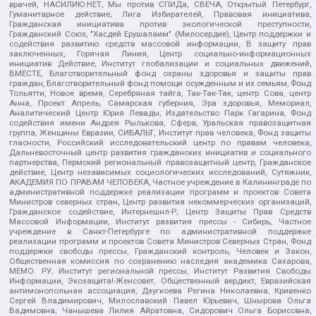
врачей, НАСИЛИЮ.НЕТ, Мы против СПИДа, СВЕЧА, Открытый Петербург,
Гуманитарное действие, Лига Избирателей, Правовая инициатива,
Гражданская инициатива против экологической преступности,
Гражданский Союз, "Хасдей Ерушалаим" (Милосердие), Центр поддержки и
содействия развитию средств массовой информации, В защиту прав
заключенных, Горячая Линия, Центр социально-информационных
инициатив Действие, Институт глобализации и социальных движений,
ВМЕСТЕ, Благотворительный фонд охраны здоровья и защиты прав
граждан, Благотворительный фонд помощи осужденным и их семьям, Фонд
Тольятти, Новое время, Серебряная тайга, Так-Так-Так, центр Сова, центр
Анна, Проект Апрель, Самарская губерния, Эра здоровья, Мемориал,
Аналитический Центр Юрия Левады, Издательство Парк Гагарина, Фонд
содействия имени Андрея Рылькова, Сфера, Уральская правозащитная
группа, Женщины Евразии, СИБАЛЬТ, Институт прав человека, Фонд защиты
гласности, Российский исследовательский центр по правам человека,
Дальневосточный центр развития гражданских инициатив и социального
партнерства, Пермский региональный правозащитный центр, Гражданское
действие, Центр независимых социологических исследований, Сутяжник,
АКАДЕМИЯ ПО ПРАВАМ ЧЕЛОВЕКА, Частное учреждение в Калининграде по
административной поддержке реализации программ и проектов Совета
Министров северных стран, Центр развития некоммерческих организаций,
Гражданское содействие, Интернешнл-Р, Центр Защиты Прав Средств
Массовой Информации, Институт развития прессы - Сибирь, Частное
учреждение в Санкт-Петербурге по административной поддержке
реализации программ и проектов Совета Министров Северных Стран, Фонд
поддержки свободы прессы, Гражданский контроль, Человек и Закон,
Общественная комиссия по сохранению наследия академика Сахарова,
МЕМО. РУ, Институт региональной прессы, Институт Развития Свободы
Информации, Экозащита!-Женсовет, Общественный вердикт, Евразийская
антимонопольная ассоциация, Дзугкоева Регина Николаевна, Кривенко
Сергей Владимирович, Милославский Павел Юрьевич, Шнырова Ольга
Вадимовна, Чанышева Лилия Айратовна, Сидорович Ольга Борисовна,