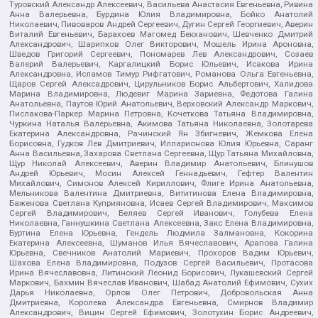
Туровский Александр Алексеевич, Васильева Анастасия Евгеньевна, Ривина
Анна Валерьевна, Бурдина Юлия Владимировна, Бойко Анатолий
Николаевич, Пивоваров Андрей Сергеевич, Дугин Сергей Георгиевич, Аверин
Виталий Евгеньевич, Барахоев Магомед Бекханович, Шевченко Дмитрий
Александрович, Шарипков Олег Викторович, Мошель Ирина Ароновна,
Шведов Григорий Сергеевич, Пономарев Лев Александрович, Созаев
Валерий Валерьевич, Каргалицкий Борис Юльевич, Исакова Ирина
Александровна, Исламов Тимур Рифгатович, Романова Ольга Евгеньевна,
Щаров Сергей Алексадрович, Цирульников Борис Альбертович, Халидова
Марина Владимировна, Людевиг Марина Зариевна, Федотова Галина
Анатольевна, Паутов Юрий Анатольевич, Верховский Александр Маркович,
Пислакова-Паркер Марина Петровна, Кочеткова Татьяна Владимировна,
Чуркина Наталья Валерьевна, Акимова Татьяна Николаевна, Золотарева
Екатерина Александровна, Рачинский Ян Збигневич, Жемкова Елена
Борисовна, Гудков Лев Дмитриевич, Илларионова Юлия Юрьевна, Саранг
Анна Васильевна, Захарова Светлана Сергеевна, Щур Татьяна Михайловна,
Щур Николай Алексеевич, Аверин Владимир Анатольевич, Блинушов
Андрей Юрьевич, Мосин Алексей Геннадьевич, Гефтер Валентин
Михайлович, Симонов Алексей Кириллович, Флиге Ирина Анатольевна,
Мельникова Валентина Дмитриевна, Вититинова Елена Владимировна,
Баженова Светлана Куприяновна, Исаев Сергей Владимирович, Максимов
Сергей Владимирович, Беляев Сергей Иванович, Голубева Елена
Николаевна, Ганнушкина Светлана Алексеевна, Закс Елена Владимировна,
Буртина Елена Юрьевна, Гендель Людмила Залмановна, Кокорина
Екатерина Алексеевна, Шуманов Илья Вячеславович, Арапова Галина
Юрьевна, Свечников Анатолий Мариевич, Прохоров Вадим Юрьевич,
Шахова Елена Владимировна, Подузов Сергей Васильевич, Протасова
Ирина Вячеславовна, Литинский Леонид Борисович, Лукашевский Сергей
Маркович, Бахмин Вячеслав Иванович, Шабад Анатолий Ефимович, Сухих
Дарья Николаевна, Орлов Олег Петрович, Добровольская Анна
Дмитриевна, Королева Александра Евгеньевна, Смирнов Владимир
Александрович, Вицин Сергей Ефимович, Золотухин Борис Андреевич,