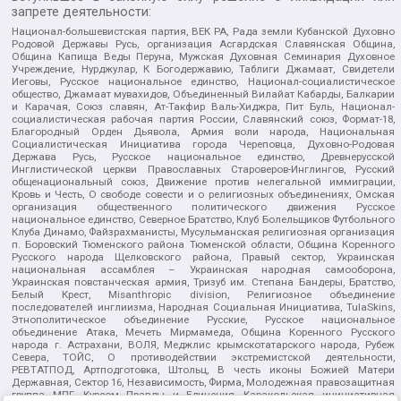
запрете деятельности:
Национал-большевистская партия, ВЕК РА, Рада земли Кубанской Духовно
Родовой Державы Русь, организация Асгардская Славянская Община,
Община Капища Веды Перуна, Мужская Духовная Семинария Духовное
Учреждение, Нурджулар, К Богодержавию, Таблиги Джамаат, Свидетели
Иеговы, Русское национальное единство, Национал-социалистическое
общество, Джамаат мувахидов, Объединенный Вилайат Кабарды, Балкарии
и Карачая, Союз славян, Ат-Такфир Валь-Хиджра, Пит Буль, Национал-
социалистическая рабочая партия России, Славянский союз, Формат-18,
Благородный Орден Дьявола, Армия воли народа, Национальная
Социалистическая Инициатива города Череповца, Духовно-Родовая
Держава Русь, Русское национальное единство, Древнерусской
Инглистической церкви Православных Староверов-Инглингов, Русский
общенациональный союз, Движение против нелегальной иммиграции,
Кровь и Честь, О свободе совести и о религиозных объединениях, Омская
организация общественного политического движения Русское
национальное единство, Северное Братство, Клуб Болельщиков Футбольного
Клуба Динамо, Файзрахманисты, Мусульманская религиозная организация
п. Боровский Тюменского района Тюменской области, Община Коренного
Русского народа Щелковского района, Правый сектор, Украинская
национальная ассамблея – Украинская народная самооборона,
Украинская повстанческая армия, Тризуб им. Степана Бандеры, Братство,
Белый Крест, Misanthropic division, Религиозное объединение
последователей инглиизма, Народная Социальная Инициатива, TulaSkins,
Этнополитическое объединение Русские, Русское национальное
объединение Атака, Мечеть Мирмамеда, Община Коренного Русского
народа г. Астрахани, ВОЛЯ, Меджлис крымскотатарского народа, Рубеж
Севера, ТОЙС, О противодействии экстремистской деятельности,
РЕВТАТПОД, Артподготовка, Штольц, В честь иконы Божией Матери
Державная, Сектор 16, Независимость, Фирма, Молодежная правозащитная
группа МПГ, Курсом Правды и Единения, Каракольская инициативная