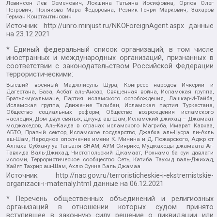
Левинсон Лев Семенович, Локшина Татьяна Иосифовна, Орлов Олег
Петрович, Полякова Мара Федоровна, Резник Генри Маркович, Захаров
Герман Константинович
Источник:
http://unro.minjust.ru/NKOForeignAgent.aspx
данные
на
23.12.2021
* Единый федеральный список организаций, в том числе
иностранных и международных организаций, признанных в
соответствии с законодательством Российской Федерации
террористическими:
Высший военный Маджлисуль Шура, Конгресс народов Ичкерии и
Дагестана, База, Асбат аль-Ансар, Священная война, Исламская группа,
Братья-мусульмане, Партия исламского освобождения, Лашкар-И-Тайба,
Исламская группа, Движение Талибан, Исламская партия Туркестана,
Общество социальных реформ, Общество возрождения исламского
наследия, Дом двух святых, Джунд аш-Шам, Исламский джихад – Джамаат
моджахедов, Аль-Каида в странах исламского Магриба, Имарат Кавказ,
АБТО, Правый сектор, Исламское государство, Джабха аль-Нусра ли-Ахль
аш-Шам, Народное ополчение имени К. Минина и Д. Пожарского, Аджр от
Аллаха Субхану уа Тагьаля SHAM, АУМ Синрике, Муджахеды джамаата Ат-
Тавхида Валь-Джихад, Чистопольский Джамаат, Рохнамо ба суи давлати
исломи, Террористическое сообщество Сеть, Катиба Таухид валь-Джихад,
Хайят Тахрир аш-Шам, Ахлю Сунна Валь Джамаа
Источник:
http://nac.gov.ru/terroristicheskie-i-ekstremistskie-
organizacii-i-materialy.html
данные на
06.12.2021
* Перечень общественных объединений и религиозных
организаций в отношении которых судом принято
вступившее в законную силу решение о ликвидации или