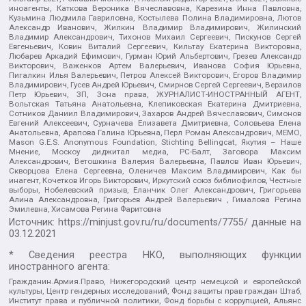
иноагенты, Каткова Вероника Вячеславовна, Карезина Инна Павловна,
Кузьмина Людмила Гавриловна, Костылева Полина Владимировна, Лютов
Александр Иванович, Жилкин Владимир Владимирович, Жилинский
Владимир Александрович, Тихонов Михаил Сергеевич, Пискунов Сергей
Евгеньевич, Ковин Виталий Сергеевич, Кильтау Екатерина Викторовна,
Любарев Аркадий Ефимович, Гурман Юрий Альбертович, Грезев Александр
Викторович, Важенков Артем Валерьевич, Иванова София Юрьевна,
Пигалкин Илья Валерьевич, Петров Алексей Викторович, Егоров Владимир
Владимирович, Гусев Андрей Юрьевич, Смирнов Сергей Сергеевич, Верзилов
Петр Юрьевич, ЗП, Зона права, ЖУРНАЛИСТ-ИНОСТРАННЫЙ АГЕНТ,
Вольтская Татьяна Анатольевна, Клепиковская Екатерина Дмитриевна,
Сотников Даниил Владимирович, Захаров Андрей Вячеславович, Симонов
Евгений Алексеевич, Сурначева Елизавета Дмитриевна, Соловьева Елена
Анатольевна, Арапова Галина Юрьевна, Перл Роман Александрович, МЕМО,
Mason G.E.S. Anonymous Foundation, Stichting Bellingcat, Якутия – Наше
Мнение, Москоу диджитал медиа, РС-Балт, Заговора Максим
Александрович, Ветошкина Валерия Валерьевна, Павлов Иван Юрьевич,
Скворцова Елена Сергеевна, Оленичев Максим Владимирович, Как бы
инагент, Кочетков Игорь Викторович, Иркутский союз библиофилов, Честные
выборы, Нобелевский призыв, Еланчик Олег Александрович, Григорьева
Алина Александровна, Григорьев Андрей Валерьевич , Гималова Регина
Эмилевна, Хисамова Регина Фаритовна
Источник:
https://minjust.gov.ru/ru/documents/7755/
данные на
03.12.2021
* Сведения реестра НКО, выполняющих функции
иностранного агента:
Гражданин.Армия.Право, Нижегородский центр немецкой и европейской
культуры, Центр гендерных исследований, Фонд защиты прав граждан Штаб,
Институт права и публичной политики, Фонд борьбы с коррупцией, Альянс