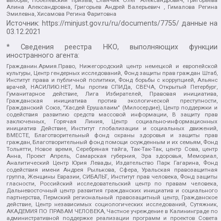
Алина Александровна, Григорьев Андрей Валерьевич , Гималова Регина
Эмилевна, Хисамова Регина Фаритовна
Источник:
https://minjust.gov.ru/ru/documents/7755/
данные на
03.12.2021
* Сведения реестра НКО, выполняющих функции
иностранного агента:
Гражданин.Армия.Право, Нижегородский центр немецкой и европейской
культуры, Центр гендерных исследований, Фонд защиты прав граждан Штаб,
Институт права и публичной политики, Фонд борьбы с коррупцией, Альянс
врачей, НАСИЛИЮ.НЕТ, Мы против СПИДа, СВЕЧА, Открытый Петербург,
Гуманитарное действие, Лига Избирателей, Правовая инициатива,
Гражданская инициатива против экологической преступности,
Гражданский Союз, "Хасдей Ерушалаим" (Милосердие), Центр поддержки и
содействия развитию средств массовой информации, В защиту прав
заключенных, Горячая Линия, Центр социально-информационных
инициатив Действие, Институт глобализации и социальных движений,
ВМЕСТЕ, Благотворительный фонд охраны здоровья и защиты прав
граждан, Благотворительный фонд помощи осужденным и их семьям, Фонд
Тольятти, Новое время, Серебряная тайга, Так-Так-Так, центр Сова, центр
Анна, Проект Апрель, Самарская губерния, Эра здоровья, Мемориал,
Аналитический Центр Юрия Левады, Издательство Парк Гагарина, Фонд
содействия имени Андрея Рылькова, Сфера, Уральская правозащитная
группа, Женщины Евразии, СИБАЛЬТ, Институт прав человека, Фонд защиты
гласности, Российский исследовательский центр по правам человека,
Дальневосточный центр развития гражданских инициатив и социального
партнерства, Пермский региональный правозащитный центр, Гражданское
действие, Центр независимых социологических исследований, Сутяжник,
АКАДЕМИЯ ПО ПРАВАМ ЧЕЛОВЕКА, Частное учреждение в Калининграде по
административной поддержке реализации программ и проектов Совета