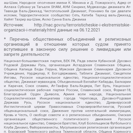
аш-Шам, Народное ополчение имени К. Минина и Д. Пожарского, Аджр от
Аллаха Субхану уа Тагьаля SHAM, АУМ Синрике, Муджахеды джамаата Ат-
Тавхида Валь-Джихад, Чистопольский Джамаат, Рохнамо ба суи давлати
исломи, Террористическое сообщество Сеть, Катиба Таухид валь-Джихад,
Хайят Тахрир аш-Шам, Ахлю Сунна Валь Джамаа
Источник:
http://nac.gov.ru/terroristicheskie-i-ekstremistskie-
organizacii-i-materialy.html
данные на
06.12.2021
* Перечень общественных объединений и религиозных
организаций в отношении которых судом принято
вступившее в законную силу решение о ликвидации или
запрете деятельности:
Национал-большевистская партия, ВЕК РА, Рада земли Кубанской Духовно
Родовой Державы Русь, организация Асгардская Славянская Община,
Община Капища Веды Перуна, Мужская Духовная Семинария Духовное
Учреждение, Нурджулар, К Богодержавию, Таблиги Джамаат, Свидетели
Иеговы, Русское национальное единство, Национал-социалистическое
общество, Джамаат мувахидов, Объединенный Вилайат Кабарды, Балкарии
и Карачая, Союз славян, Ат-Такфир Валь-Хиджра, Пит Буль, Национал-
социалистическая рабочая партия России, Славянский союз, Формат-18,
Благородный Орден Дьявола, Армия воли народа, Национальная
Социалистическая Инициатива города Череповца, Духовно-Родовая
Держава Русь, Русское национальное единство, Древнерусской
Инглистической церкви Православных Староверов-Инглингов, Русский
общенациональный союз, Движение против нелегальной иммиграции,
Кровь и Честь, О свободе совести и о религиозных объединениях, Омская
организация общественного политического движения Русское
национальное единство, Северное Братство, Клуб Болельщиков Футбольного
Клуба Динамо, Файзрахманисты, Мусульманская религиозная организация
п. Боровский Тюменского района Тюменской области, Община Коренного