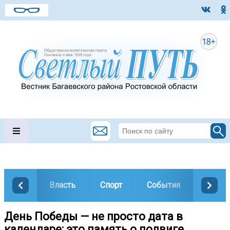
Власть
Спорт
События
Общес
День Победы — не просто дата в
календаре: это память о подвиге,