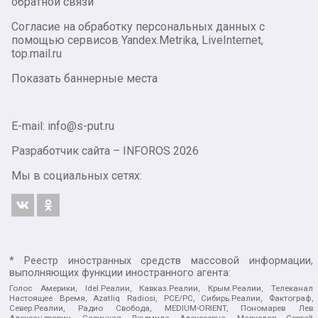
обратной связи
Согласие на обработку персональных данных с
помощью сервисов Yandex.Metrika, LiveInternet,
top.mail.ru
Показать баннерные места
E-mail: info@s-put.ru
Разработчик сайта –
INFOROS
2026
Мы в социальных сетях:
* Реестр иностранных средств массовой информации,
выполняющих функции иностранного агента:
Голос Америки, Idel.Реалии, Кавказ.Реалии, Крым.Реалии, Телеканал
Настоящее Время, Azatliq Radiosi, PCE/PC, Сибирь.Реалии, Фактограф,
Север.Реалии, Радио Свобода, MEDIUM-ORIENT, Пономарев Лев
Александрович, Савицкая Людмила Алексеевна, Маркелов Сергей