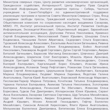
Министров северных стран, Центр развития некоммерческих организаций,
Гражданское содействие, Интернешнл-Р, Центр Защиты Прав Средств
Массовой Информации, Институт развития прессы - Сибирь, Частное
учреждение в Санкт-Петербурге по административной поддержке
реализации программ и проектов Совета Министров Северных Стран, Фонд
поддержки свободы прессы, Гражданский контроль, Человек и Закон,
Общественная комиссия по сохранению наследия академика Сахарова,
МЕМО. РУ, Институт региональной прессы, Институт Развития Свободы
Информации, Экозащита!-Женсовет, Общественный вердикт, Евразийская
антимонопольная ассоциация, Дзугкоева Регина Николаевна, Кривенко
Сергей Владимирович, Милославский Павел Юрьевич, Шнырова Ольга
Вадимовна, Чанышева Лилия Айратовна, Сидорович Ольга Борисовна,
Туровский Александр Алексеевич, Васильева Анастасия Евгеньевна, Ривина
Анна Валерьевна, Бурдина Юлия Владимировна, Бойко Анатолий
Николаевич, Пивоваров Андрей Сергеевич, Дугин Сергей Георгиевич, Аверин
Виталий Евгеньевич, Барахоев Магомед Бекханович, Шевченко Дмитрий
Александрович, Шарипков Олег Викторович, Мошель Ирина Ароновна,
Шведов Григорий Сергеевич, Пономарев Лев Александрович, Созаев
Валерий Валерьевич, Каргалицкий Борис Юльевич, Исакова Ирина
Александровна, Исламов Тимур Рифгатович, Романова Ольга Евгеньевна,
Щаров Сергей Алексадрович, Цирульников Борис Альбертович, Халидова
Марина Владимировна, Людевиг Марина Зариевна, Федотова Галина
Анатольевна, Паутов Юрий Анатольевич, Верховский Александр Маркович,
Пислакова-Паркер Марина Петровна, Кочеткова Татьяна Владимировна,
Чуркина Наталья Валерьевна, Акимова Татьяна Николаевна, Золотарева
Екатерина Александровна, Рачинский Ян Збигневич, Жемкова Елена
Борисовна, Гудков Лев Дмитриевич, Илларионова Юлия Юрьевна, Саранг
Анна Васильевна, Захарова Светлана Сергеевна, Щур Татьяна Михайловна,
Щур Николай Алексеевич, Аверин Владимир Анатольевич, Блинушов
Андрей Юрьевич, Мосин Алексей Геннадьевич, Гефтер Валентин
Михайлович, Симонов Алексей Кириллович, Флиге Ирина Анатольевна,
Мельникова Валентина Дмитриевна, Вититинова Елена Владимировна,