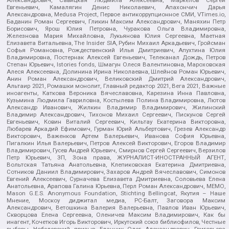
Евгеньевич, Камалягин Денис Николаевич, Апахончич Дарья
Александровна, Medusa Project, Первое антикоррупционное СМИ, VTimes.io,
Баданин Роман Сергеевич, Гликин Максим Александрович, Маняхин Петр
Борисович, Ярош Юлия Петровна, Чуракова Ольга Владимировна,
Железнова Мария Михайловна, Лукьянова Юлия Сергеевна, Маетная
Елизавета Витальевна, The Insider SIA, Рубин Михаил Аркадьевич, Гройсман
Софья Романовна, Рождественский Илья Дмитриевич, Апухтина Юлия
Владимировна, Постернак Алексей Евгеньевич, Телеканал Дождь, Петров
Степан Юрьевич, Istories fonds, Шмагун Олеся Валентиновна, Мароховская
Алеся Алексеевна, Долинина Ирина Николаевна, Шлейнов Роман Юрьевич,
Анин Роман Александрович, Великовский Дмитрий Александрович,
Альтаир 2021, Ромашки монолит, Главный редактор 2021, Вега 2021, Важные
иноагенты, Каткова Вероника Вячеславовна, Карезина Инна Павловна,
Кузьмина Людмила Гавриловна, Костылева Полина Владимировна, Лютов
Александр Иванович, Жилкин Владимир Владимирович, Жилинский
Владимир Александрович, Тихонов Михаил Сергеевич, Пискунов Сергей
Евгеньевич, Ковин Виталий Сергеевич, Кильтау Екатерина Викторовна,
Любарев Аркадий Ефимович, Гурман Юрий Альбертович, Грезев Александр
Викторович, Важенков Артем Валерьевич, Иванова София Юрьевна,
Пигалкин Илья Валерьевич, Петров Алексей Викторович, Егоров Владимир
Владимирович, Гусев Андрей Юрьевич, Смирнов Сергей Сергеевич, Верзилов
Петр Юрьевич, ЗП, Зона права, ЖУРНАЛИСТ-ИНОСТРАННЫЙ АГЕНТ,
Вольтская Татьяна Анатольевна, Клепиковская Екатерина Дмитриевна,
Сотников Даниил Владимирович, Захаров Андрей Вячеславович, Симонов
Евгений Алексеевич, Сурначева Елизавета Дмитриевна, Соловьева Елена
Анатольевна, Арапова Галина Юрьевна, Перл Роман Александрович, МЕМО,
Mason G.E.S. Anonymous Foundation, Stichting Bellingcat, Якутия – Наше
Мнение, Москоу диджитал медиа, РС-Балт, Заговора Максим
Александрович, Ветошкина Валерия Валерьевна, Павлов Иван Юрьевич,
Скворцова Елена Сергеевна, Оленичев Максим Владимирович, Как бы
инагент, Кочетков Игорь Викторович, Иркутский союз библиофилов, Честные
выборы, Нобелевский призыв, Еланчик Олег Александрович, Григорьева