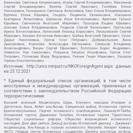
Баженова Светлана Куприяновна, Исаев Сергей Владимирович, Максимов
Сергей Владимирович, Беляев Сергей Иванович, Голубева Елена
Николаевна, Ганнушкина Светлана Алексеевна, Закс Елена Владимировна,
Буртина Елена Юрьевна, Гендель Людмила Залмановна, Кокорина
Екатерина Алексеевна, Шуманов Илья Вячеславович, Арапова Галина
Юрьевна, Свечников Анатолий Мариевич, Прохоров Вадим Юрьевич,
Шахова Елена Владимировна, Подузов Сергей Васильевич, Протасова
Ирина Вячеславовна, Литинский Леонид Борисович, Лукашевский Сергей
Маркович, Бахмин Вячеслав Иванович, Шабад Анатолий Ефимович, Сухих
Дарья Николаевна, Орлов Олег Петрович, Добровольская Анна
Дмитриевна, Королева Александра Евгеньевна, Смирнов Владимир
Александрович, Вицин Сергей Ефимович, Золотухин Борис Андреевич,
Левинсон Лев Семенович, Локшина Татьяна Иосифовна, Орлов Олег
Петрович, Полякова Мара Федоровна, Резник Генри Маркович, Захаров
Герман Константинович
Источник:
http://unro.minjust.ru/NKOForeignAgent.aspx
данные
на
23.12.2021
* Единый федеральный список организаций, в том числе
иностранных и международных организаций, признанных в
соответствии с законодательством Российской Федерации
террористическими:
Высший военный Маджлисуль Шура, Конгресс народов Ичкерии и
Дагестана, База, Асбат аль-Ансар, Священная война, Исламская группа,
Братья-мусульмане, Партия исламского освобождения, Лашкар-И-Тайба,
Исламская группа, Движение Талибан, Исламская партия Туркестана,
Общество социальных реформ, Общество возрождения исламского
наследия, Дом двух святых, Джунд аш-Шам, Исламский джихад – Джамаат
моджахедов, Аль-Каида в странах исламского Магриба, Имарат Кавказ,
АБТО, Правый сектор, Исламское государство, Джабха аль-Нусра ли-Ахль