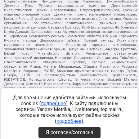
Социалистическая Инициатива города Череповца, Духовно-Родовая
Держава Русь, Русское национальное единство, Древнерусской
Инглистической церкви Православных Староверов-Инглингов, Русский
общенациональный союз, Движение против нелегальной иммиграции,
Кровь и Честь, О свободе совести и о религиозных объединениях, Омская
организация общественного политического движения Русское
национальное единство, Северное Братство, Клуб Болельщиков Футбольного
Клуба Динамо, Файзрахманисты, Мусульманская религиозная организация
п. Боровский Тюменского района Тюменской области, Община Коренного
Русского народа Щелковского района, Правый сектор, Украинская
национальная ассамблея – Украинская народная самооборона,
Украинская повстанческая армия, Тризуб им. Степана Бандеры, Братство,
Белый Крест, Misanthropic division, Религиозное объединение
последователей инглиизма, Народная Социальная Инициатива, TulaSkins,
Этнополитическое объединение Русские, Русское национальное
объединение Атака, Мечеть Мирмамеда, Община Коренного Русского
народа г. Астрахани, ВОЛЯ, Меджлис крымскотатарского народа, Рубеж
Севера, ТОЙС, О противодействии экстремистской деятельности,
РЕВТАТПОД, Артподготовка, Штольц, В честь иконы Божией Матери
Державная, Сектор 16, Независимость, Фирма, Молодежная правозащитная
группа МПГ, Курсом Правды и Единения, Каракольская инициативная
группа, Автоград Крю, Союз Славянских Сил Руси, Алля-Аят,
Благотворительный пансионат Ак Умут, Русская республика Русь,
Для повышения удобства сайта мы используем
Арестантское уголовное единство, Башкорт, Нация и свобода, W.H.С., Фалунь
cookies (
подробнее
). К сайту подключены
Дафа, Иртыш Ultras, Русский Патриотический клуб-Новокузнецк/РПК,
сервисы Yandex.Metrika, LiveInternet, top.mail.ru,
Сибирский державный союз, Фонд борьбы с коррупцией, Фонд защиты прав
граждан, Штабы Навального, Совет граждан СССР Прикубанского округа г.
которые также используют файлы cookies
Краснодара
(
подробнее
).
Источник:
https://minjust.gov.ru/ru/documents/7822/
данные на
08.12.2021
Я согласен/согласна