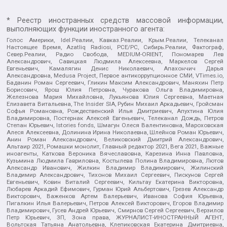
* Реестр иностранных средств массовой информации,
выполняющих функции иностранного агента:
Голос Америки, Idel.Реалии, Кавказ.Реалии, Крым.Реалии, Телеканал
Настоящее Время, Azatliq Radiosi, PCE/PC, Сибирь.Реалии, Фактограф,
Север.Реалии, Радио Свобода, MEDIUM-ORIENT, Пономарев Лев
Александрович, Савицкая Людмила Алексеевна, Маркелов Сергей
Евгеньевич, Камалягин Денис Николаевич, Апахончич Дарья
Александровна, Medusa Project, Первое антикоррупционное СМИ, VTimes.io,
Баданин Роман Сергеевич, Гликин Максим Александрович, Маняхин Петр
Борисович, Ярош Юлия Петровна, Чуракова Ольга Владимировна,
Железнова Мария Михайловна, Лукьянова Юлия Сергеевна, Маетная
Елизавета Витальевна, The Insider SIA, Рубин Михаил Аркадьевич, Гройсман
Софья Романовна, Рождественский Илья Дмитриевич, Апухтина Юлия
Владимировна, Постернак Алексей Евгеньевич, Телеканал Дождь, Петров
Степан Юрьевич, Istories fonds, Шмагун Олеся Валентиновна, Мароховская
Алеся Алексеевна, Долинина Ирина Николаевна, Шлейнов Роман Юрьевич,
Анин Роман Александрович, Великовский Дмитрий Александрович,
Альтаир 2021, Ромашки монолит, Главный редактор 2021, Вега 2021, Важные
иноагенты, Каткова Вероника Вячеславовна, Карезина Инна Павловна,
Кузьмина Людмила Гавриловна, Костылева Полина Владимировна, Лютов
Александр Иванович, Жилкин Владимир Владимирович, Жилинский
Владимир Александрович, Тихонов Михаил Сергеевич, Пискунов Сергей
Евгеньевич, Ковин Виталий Сергеевич, Кильтау Екатерина Викторовна,
Любарев Аркадий Ефимович, Гурман Юрий Альбертович, Грезев Александр
Викторович, Важенков Артем Валерьевич, Иванова София Юрьевна,
Пигалкин Илья Валерьевич, Петров Алексей Викторович, Егоров Владимир
Владимирович, Гусев Андрей Юрьевич, Смирнов Сергей Сергеевич, Верзилов
Петр Юрьевич, ЗП, Зона права, ЖУРНАЛИСТ-ИНОСТРАННЫЙ АГЕНТ,
Вольтская Татьяна Анатольевна, Клепиковская Екатерина Дмитриевна,