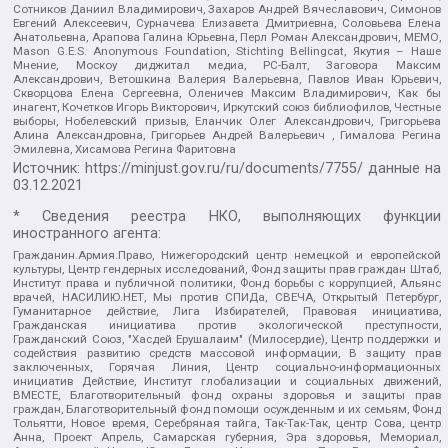
Сотников Даниил Владимирович, Захаров Андрей Вячеславович, Симонов
Евгений Алексеевич, Сурначева Елизавета Дмитриевна, Соловьева Елена
Анатольевна, Арапова Галина Юрьевна, Перл Роман Александрович, МЕМО,
Mason G.E.S. Anonymous Foundation, Stichting Bellingcat, Якутия – Наше
Мнение, Москоу диджитал медиа, РС-Балт, Заговора Максим
Александрович, Ветошкина Валерия Валерьевна, Павлов Иван Юрьевич,
Скворцова Елена Сергеевна, Оленичев Максим Владимирович, Как бы
инагент, Кочетков Игорь Викторович, Иркутский союз библиофилов, Честные
выборы, Нобелевский призыв, Еланчик Олег Александрович, Григорьева
Алина Александровна, Григорьев Андрей Валерьевич , Гималова Регина
Эмилевна, Хисамова Регина Фаритовна
Источник:
https://minjust.gov.ru/ru/documents/7755/
данные на
03.12.2021
* Сведения реестра НКО, выполняющих функции
иностранного агента:
Гражданин.Армия.Право, Нижегородский центр немецкой и европейской
культуры, Центр гендерных исследований, Фонд защиты прав граждан Штаб,
Институт права и публичной политики, Фонд борьбы с коррупцией, Альянс
врачей, НАСИЛИЮ.НЕТ, Мы против СПИДа, СВЕЧА, Открытый Петербург,
Гуманитарное действие, Лига Избирателей, Правовая инициатива,
Гражданская инициатива против экологической преступности,
Гражданский Союз, "Хасдей Ерушалаим" (Милосердие), Центр поддержки и
содействия развитию средств массовой информации, В защиту прав
заключенных, Горячая Линия, Центр социально-информационных
инициатив Действие, Институт глобализации и социальных движений,
ВМЕСТЕ, Благотворительный фонд охраны здоровья и защиты прав
граждан, Благотворительный фонд помощи осужденным и их семьям, Фонд
Тольятти, Новое время, Серебряная тайга, Так-Так-Так, центр Сова, центр
Анна, Проект Апрель, Самарская губерния, Эра здоровья, Мемориал,