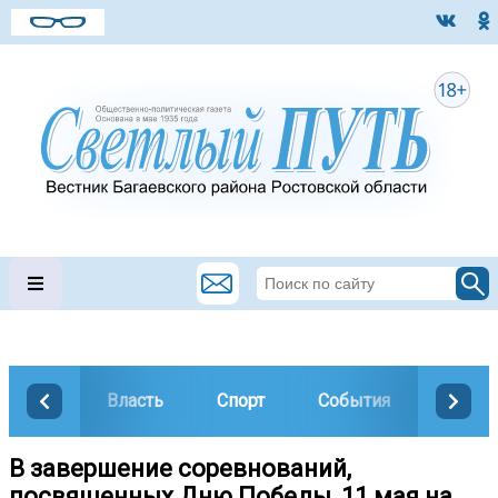
Власть
Спорт
События
Общес
В завершение соревнований,
посвященных Дню Победы, 11 мая на