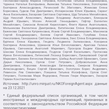
Пислакова-Паркер Марина Петровна, Кочеткова Татьяна Владимировна,
Чуркина Наталья Валерьевна, Акимова Татьяна Николаевна, Золотарева
Екатерина Александровна, Рачинский Ян Збигневич, Жемкова Елена
Борисовна, Гудков Лев Дмитриевич, Илларионова Юлия Юрьевна, Саранг
Анна Васильевна, Захарова Светлана Сергеевна, Щур Татьяна Михайловна,
Щур Николай Алексеевич, Аверин Владимир Анатольевич, Блинушов
Андрей Юрьевич, Мосин Алексей Геннадьевич, Гефтер Валентин
Михайлович, Симонов Алексей Кириллович, Флиге Ирина Анатольевна,
Мельникова Валентина Дмитриевна, Вититинова Елена Владимировна,
Баженова Светлана Куприяновна, Исаев Сергей Владимирович, Максимов
Сергей Владимирович, Беляев Сергей Иванович, Голубева Елена
Николаевна, Ганнушкина Светлана Алексеевна, Закс Елена Владимировна,
Буртина Елена Юрьевна, Гендель Людмила Залмановна, Кокорина
Екатерина Алексеевна, Шуманов Илья Вячеславович, Арапова Галина
Юрьевна, Свечников Анатолий Мариевич, Прохоров Вадим Юрьевич,
Шахова Елена Владимировна, Подузов Сергей Васильевич, Протасова
Ирина Вячеславовна, Литинский Леонид Борисович, Лукашевский Сергей
Маркович, Бахмин Вячеслав Иванович, Шабад Анатолий Ефимович, Сухих
Дарья Николаевна, Орлов Олег Петрович, Добровольская Анна
Дмитриевна, Королева Александра Евгеньевна, Смирнов Владимир
Александрович, Вицин Сергей Ефимович, Золотухин Борис Андреевич,
Левинсон Лев Семенович, Локшина Татьяна Иосифовна, Орлов Олег
Петрович, Полякова Мара Федоровна, Резник Генри Маркович, Захаров
Герман Константинович
Источник:
http://unro.minjust.ru/NKOForeignAgent.aspx
данные
на
23.12.2021
* Единый федеральный список организаций, в том числе
иностранных и международных организаций, признанных в
соответствии с законодательством Российской Федерации
террористическими: