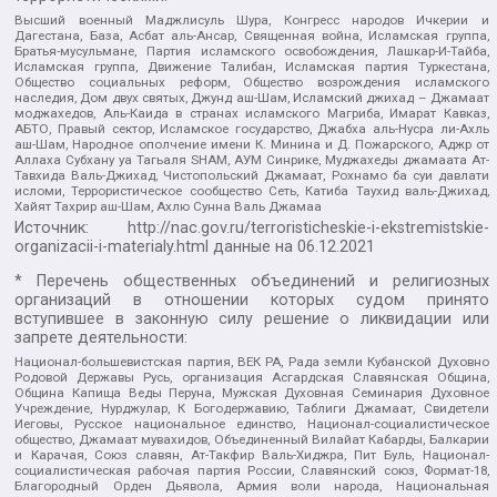
Высший военный Маджлисуль Шура, Конгресс народов Ичкерии и
Дагестана, База, Асбат аль-Ансар, Священная война, Исламская группа,
Братья-мусульмане, Партия исламского освобождения, Лашкар-И-Тайба,
Исламская группа, Движение Талибан, Исламская партия Туркестана,
Общество социальных реформ, Общество возрождения исламского
наследия, Дом двух святых, Джунд аш-Шам, Исламский джихад – Джамаат
моджахедов, Аль-Каида в странах исламского Магриба, Имарат Кавказ,
АБТО, Правый сектор, Исламское государство, Джабха аль-Нусра ли-Ахль
аш-Шам, Народное ополчение имени К. Минина и Д. Пожарского, Аджр от
Аллаха Субхану уа Тагьаля SHAM, АУМ Синрике, Муджахеды джамаата Ат-
Тавхида Валь-Джихад, Чистопольский Джамаат, Рохнамо ба суи давлати
исломи, Террористическое сообщество Сеть, Катиба Таухид валь-Джихад,
Хайят Тахрир аш-Шам, Ахлю Сунна Валь Джамаа
Источник:
http://nac.gov.ru/terroristicheskie-i-ekstremistskie-
organizacii-i-materialy.html
данные на
06.12.2021
* Перечень общественных объединений и религиозных
организаций в отношении которых судом принято
вступившее в законную силу решение о ликвидации или
запрете деятельности:
Национал-большевистская партия, ВЕК РА, Рада земли Кубанской Духовно
Родовой Державы Русь, организация Асгардская Славянская Община,
Община Капища Веды Перуна, Мужская Духовная Семинария Духовное
Учреждение, Нурджулар, К Богодержавию, Таблиги Джамаат, Свидетели
Иеговы, Русское национальное единство, Национал-социалистическое
общество, Джамаат мувахидов, Объединенный Вилайат Кабарды, Балкарии
и Карачая, Союз славян, Ат-Такфир Валь-Хиджра, Пит Буль, Национал-
социалистическая рабочая партия России, Славянский союз, Формат-18,
Благородный Орден Дьявола, Армия воли народа, Национальная