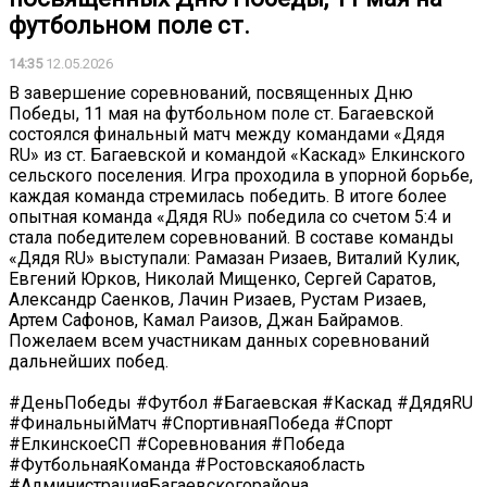
футбольном поле ст.
14:35
12.05.2026
В завершение соревнований, посвященных Дню
Победы, 11 мая на футбольном поле ст. Багаевской
состоялся финальный матч между командами «Дядя
RU» из ст. Багаевской и командой «Каскад» Елкинского
сельского поселения. Игра проходила в упорной борьбе,
каждая команда стремилась победить. В итоге более
опытная команда «Дядя RU» победила со счетом 5:4 и
стала победителем соревнований. В составе команды
«Дядя RU» выступали: Рамазан Ризаев, Виталий Кулик,
Евгений Юрков, Николай Мищенко, Сергей Саратов,
Александр Саенков, Лачин Ризаев, Рустам Ризаев,
Артем Сафонов, Камал Раизов, Джан Байрамов.
Пожелаем всем участникам данных соревнований
дальнейших побед.
#ДеньПобеды #Футбол #Багаевская #Каскад #ДядяRU
#ФинальныйМатч #СпортивнаяПобеда #Спорт
#ЕлкинскоеСП #Соревнования #Победа
#ФутбольнаяКоманда #Ростовскаяобласть
#АдминистрацияБагаевскогорайона