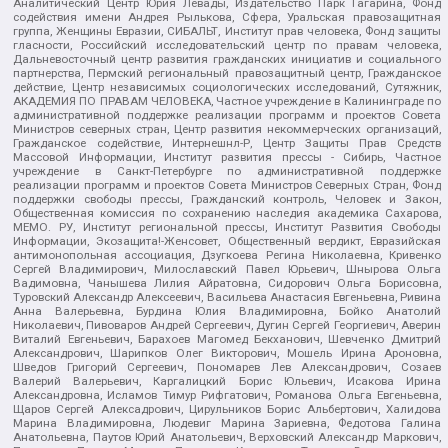
Аналитический Центр Юрия Левады, Издательство Парк Гагарина, Фонд
содействия имени Андрея Рылькова, Сфера, Уральская правозащитная
группа, Женщины Евразии, СИБАЛЬТ, Институт прав человека, Фонд защиты
гласности, Российский исследовательский центр по правам человека,
Дальневосточный центр развития гражданских инициатив и социального
партнерства, Пермский региональный правозащитный центр, Гражданское
действие, Центр независимых социологических исследований, Сутяжник,
АКАДЕМИЯ ПО ПРАВАМ ЧЕЛОВЕКА, Частное учреждение в Калининграде по
административной поддержке реализации программ и проектов Совета
Министров северных стран, Центр развития некоммерческих организаций,
Гражданское содействие, Интернешнл-Р, Центр Защиты Прав Средств
Массовой Информации, Институт развития прессы - Сибирь, Частное
учреждение в Санкт-Петербурге по административной поддержке
реализации программ и проектов Совета Министров Северных Стран, Фонд
поддержки свободы прессы, Гражданский контроль, Человек и Закон,
Общественная комиссия по сохранению наследия академика Сахарова,
МЕМО. РУ, Институт региональной прессы, Институт Развития Свободы
Информации, Экозащита!-Женсовет, Общественный вердикт, Евразийская
антимонопольная ассоциация, Дзугкоева Регина Николаевна, Кривенко
Сергей Владимирович, Милославский Павел Юрьевич, Шнырова Ольга
Вадимовна, Чанышева Лилия Айратовна, Сидорович Ольга Борисовна,
Туровский Александр Алексеевич, Васильева Анастасия Евгеньевна, Ривина
Анна Валерьевна, Бурдина Юлия Владимировна, Бойко Анатолий
Николаевич, Пивоваров Андрей Сергеевич, Дугин Сергей Георгиевич, Аверин
Виталий Евгеньевич, Барахоев Магомед Бекханович, Шевченко Дмитрий
Александрович, Шарипков Олег Викторович, Мошель Ирина Ароновна,
Шведов Григорий Сергеевич, Пономарев Лев Александрович, Созаев
Валерий Валерьевич, Каргалицкий Борис Юльевич, Исакова Ирина
Александровна, Исламов Тимур Рифгатович, Романова Ольга Евгеньевна,
Щаров Сергей Алексадрович, Цирульников Борис Альбертович, Халидова
Марина Владимировна, Людевиг Марина Зариевна, Федотова Галина
Анатольевна, Паутов Юрий Анатольевич, Верховский Александр Маркович,