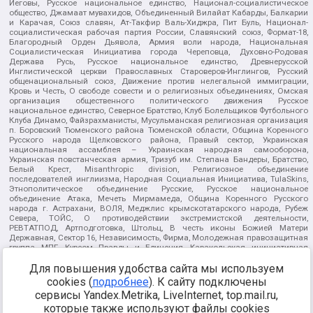
Иеговы, Русское национальное единство, Национал-социалистическое
общество, Джамаат мувахидов, Объединенный Вилайат Кабарды, Балкарии
и Карачая, Союз славян, Ат-Такфир Валь-Хиджра, Пит Буль, Национал-
социалистическая рабочая партия России, Славянский союз, Формат-18,
Благородный Орден Дьявола, Армия воли народа, Национальная
Социалистическая Инициатива города Череповца, Духовно-Родовая
Держава Русь, Русское национальное единство, Древнерусской
Инглистической церкви Православных Староверов-Инглингов, Русский
общенациональный союз, Движение против нелегальной иммиграции,
Кровь и Честь, О свободе совести и о религиозных объединениях, Омская
организация общественного политического движения Русское
национальное единство, Северное Братство, Клуб Болельщиков Футбольного
Клуба Динамо, Файзрахманисты, Мусульманская религиозная организация
п. Боровский Тюменского района Тюменской области, Община Коренного
Русского народа Щелковского района, Правый сектор, Украинская
национальная ассамблея – Украинская народная самооборона,
Украинская повстанческая армия, Тризуб им. Степана Бандеры, Братство,
Белый Крест, Misanthropic division, Религиозное объединение
последователей инглиизма, Народная Социальная Инициатива, TulaSkins,
Этнополитическое объединение Русские, Русское национальное
объединение Атака, Мечеть Мирмамеда, Община Коренного Русского
народа г. Астрахани, ВОЛЯ, Меджлис крымскотатарского народа, Рубеж
Севера, ТОЙС, О противодействии экстремистской деятельности,
РЕВТАТПОД, Артподготовка, Штольц, В честь иконы Божией Матери
Державная, Сектор 16, Независимость, Фирма, Молодежная правозащитная
группа МПГ, Курсом Правды и Единения, Каракольская инициативная
группа, Автоград Крю, Союз Славянских Сил Руси, Алля-Аят,
Благотворительный пансионат Ак Умут, Русская республика Русь,
Для повышения удобства сайта мы используем
Арестантское уголовное единство, Башкорт, Нация и свобода, W.H.С., Фалунь
cookies (
подробнее
). К сайту подключены
Дафа, Иртыш Ultras, Русский Патриотический клуб-Новокузнецк/РПК,
сервисы Yandex.Metrika, LiveInternet, top.mail.ru,
Сибирский державный союз, Фонд борьбы с коррупцией, Фонд защиты прав
граждан, Штабы Навального, Совет граждан СССР Прикубанского округа г.
которые также используют файлы cookies