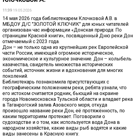
11:39
19.05.2026
14 мая 2026 года библиотекарем Клочковой А.В. в
МБДОУ Д/С "ЗОЛОТОЙ КЛЮЧИК" для юных читателей
организован час информации «Донская природа: По
страницам Красной книги», посвященный Дню реки Дон
отмечаемый с 2023 года.
Дон – не только одна из крупнейших рек Европейской
части России, имеющей огромное историческое,
экономическое и культурное значение. Дон – колыбель
казачества, свидетель множества исторических
событий, источник жизни и вдохновения для многих
поколений.
Библиотекарь познакомила присутствующих с
географическим положением реки, ребята узнали, что
его истоком считается родник, бьющий на окраине
города Новомосковска Тульской области и впадает река
в Таганрогский залив Азовского моря, откуда
произошло название реки Дон, её протяжённость, по
каким территориям протекает. Поговорили о
судоходстве и о том, как используется вода Дона в
народном хозяйстве, какие виды рыб водятся и какие
виды занесены в Красную книгу.