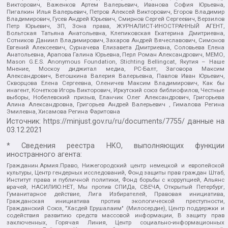
Викторович, Важенков Артем Валерьевич, Иванова София Юрьевна,
Пигалкин Илья Валерьевич, Петров Алексей Викторович, Егоров Владимир
Владимирович, Гусев Андрей Юрьевич, Смирнов Сергей Сергеевич, Верзилов
Петр Юрьевич, ЗП, Зона права, ЖУРНАЛИСТ-ИНОСТРАННЫЙ АГЕНТ,
Вольтская Татьяна Анатольевна, Клепиковская Екатерина Дмитриевна,
Сотников Даниил Владимирович, Захаров Андрей Вячеславович, Симонов
Евгений Алексеевич, Сурначева Елизавета Дмитриевна, Соловьева Елена
Анатольевна, Арапова Галина Юрьевна, Перл Роман Александрович, МЕМО,
Mason G.E.S. Anonymous Foundation, Stichting Bellingcat, Якутия – Наше
Мнение, Москоу диджитал медиа, РС-Балт, Заговора Максим
Александрович, Ветошкина Валерия Валерьевна, Павлов Иван Юрьевич,
Скворцова Елена Сергеевна, Оленичев Максим Владимирович, Как бы
инагент, Кочетков Игорь Викторович, Иркутский союз библиофилов, Честные
выборы, Нобелевский призыв, Еланчик Олег Александрович, Григорьева
Алина Александровна, Григорьев Андрей Валерьевич , Гималова Регина
Эмилевна, Хисамова Регина Фаритовна
Источник:
https://minjust.gov.ru/ru/documents/7755/
данные на
03.12.2021
* Сведения реестра НКО, выполняющих функции
иностранного агента:
Гражданин.Армия.Право, Нижегородский центр немецкой и европейской
культуры, Центр гендерных исследований, Фонд защиты прав граждан Штаб,
Институт права и публичной политики, Фонд борьбы с коррупцией, Альянс
врачей, НАСИЛИЮ.НЕТ, Мы против СПИДа, СВЕЧА, Открытый Петербург,
Гуманитарное действие, Лига Избирателей, Правовая инициатива,
Гражданская инициатива против экологической преступности,
Гражданский Союз, "Хасдей Ерушалаим" (Милосердие), Центр поддержки и
содействия развитию средств массовой информации, В защиту прав
заключенных, Горячая Линия, Центр социально-информационных