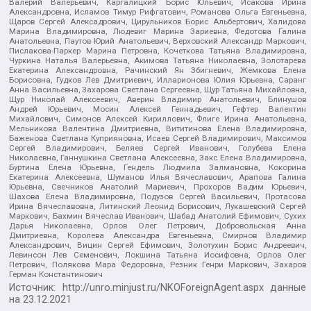
Валерий Валерьевич, Каргалицкий Борис Юльевич, Исакова Ирина
Александровна, Исламов Тимур Рифгатович, Романова Ольга Евгеньевна,
Щаров Сергей Алексадрович, Цирульников Борис Альбертович, Халидова
Марина Владимировна, Людевиг Марина Зариевна, Федотова Галина
Анатольевна, Паутов Юрий Анатольевич, Верховский Александр Маркович,
Пислакова-Паркер Марина Петровна, Кочеткова Татьяна Владимировна,
Чуркина Наталья Валерьевна, Акимова Татьяна Николаевна, Золотарева
Екатерина Александровна, Рачинский Ян Збигневич, Жемкова Елена
Борисовна, Гудков Лев Дмитриевич, Илларионова Юлия Юрьевна, Саранг
Анна Васильевна, Захарова Светлана Сергеевна, Щур Татьяна Михайловна,
Щур Николай Алексеевич, Аверин Владимир Анатольевич, Блинушов
Андрей Юрьевич, Мосин Алексей Геннадьевич, Гефтер Валентин
Михайлович, Симонов Алексей Кириллович, Флиге Ирина Анатольевна,
Мельникова Валентина Дмитриевна, Вититинова Елена Владимировна,
Баженова Светлана Куприяновна, Исаев Сергей Владимирович, Максимов
Сергей Владимирович, Беляев Сергей Иванович, Голубева Елена
Николаевна, Ганнушкина Светлана Алексеевна, Закс Елена Владимировна,
Буртина Елена Юрьевна, Гендель Людмила Залмановна, Кокорина
Екатерина Алексеевна, Шуманов Илья Вячеславович, Арапова Галина
Юрьевна, Свечников Анатолий Мариевич, Прохоров Вадим Юрьевич,
Шахова Елена Владимировна, Подузов Сергей Васильевич, Протасова
Ирина Вячеславовна, Литинский Леонид Борисович, Лукашевский Сергей
Маркович, Бахмин Вячеслав Иванович, Шабад Анатолий Ефимович, Сухих
Дарья Николаевна, Орлов Олег Петрович, Добровольская Анна
Дмитриевна, Королева Александра Евгеньевна, Смирнов Владимир
Александрович, Вицин Сергей Ефимович, Золотухин Борис Андреевич,
Левинсон Лев Семенович, Локшина Татьяна Иосифовна, Орлов Олег
Петрович, Полякова Мара Федоровна, Резник Генри Маркович, Захаров
Герман Константинович
Источник:
http://unro.minjust.ru/NKOForeignAgent.aspx
данные
на
23.12.2021