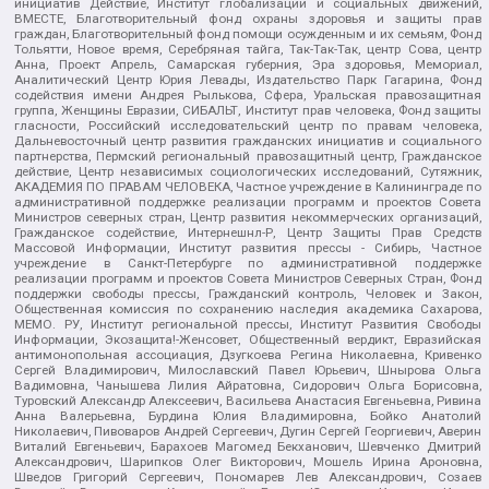
инициатив Действие, Институт глобализации и социальных движений,
ВМЕСТЕ, Благотворительный фонд охраны здоровья и защиты прав
граждан, Благотворительный фонд помощи осужденным и их семьям, Фонд
Тольятти, Новое время, Серебряная тайга, Так-Так-Так, центр Сова, центр
Анна, Проект Апрель, Самарская губерния, Эра здоровья, Мемориал,
Аналитический Центр Юрия Левады, Издательство Парк Гагарина, Фонд
содействия имени Андрея Рылькова, Сфера, Уральская правозащитная
группа, Женщины Евразии, СИБАЛЬТ, Институт прав человека, Фонд защиты
гласности, Российский исследовательский центр по правам человека,
Дальневосточный центр развития гражданских инициатив и социального
партнерства, Пермский региональный правозащитный центр, Гражданское
действие, Центр независимых социологических исследований, Сутяжник,
АКАДЕМИЯ ПО ПРАВАМ ЧЕЛОВЕКА, Частное учреждение в Калининграде по
административной поддержке реализации программ и проектов Совета
Министров северных стран, Центр развития некоммерческих организаций,
Гражданское содействие, Интернешнл-Р, Центр Защиты Прав Средств
Массовой Информации, Институт развития прессы - Сибирь, Частное
учреждение в Санкт-Петербурге по административной поддержке
реализации программ и проектов Совета Министров Северных Стран, Фонд
поддержки свободы прессы, Гражданский контроль, Человек и Закон,
Общественная комиссия по сохранению наследия академика Сахарова,
МЕМО. РУ, Институт региональной прессы, Институт Развития Свободы
Информации, Экозащита!-Женсовет, Общественный вердикт, Евразийская
антимонопольная ассоциация, Дзугкоева Регина Николаевна, Кривенко
Сергей Владимирович, Милославский Павел Юрьевич, Шнырова Ольга
Вадимовна, Чанышева Лилия Айратовна, Сидорович Ольга Борисовна,
Туровский Александр Алексеевич, Васильева Анастасия Евгеньевна, Ривина
Анна Валерьевна, Бурдина Юлия Владимировна, Бойко Анатолий
Николаевич, Пивоваров Андрей Сергеевич, Дугин Сергей Георгиевич, Аверин
Виталий Евгеньевич, Барахоев Магомед Бекханович, Шевченко Дмитрий
Александрович, Шарипков Олег Викторович, Мошель Ирина Ароновна,
Шведов Григорий Сергеевич, Пономарев Лев Александрович, Созаев