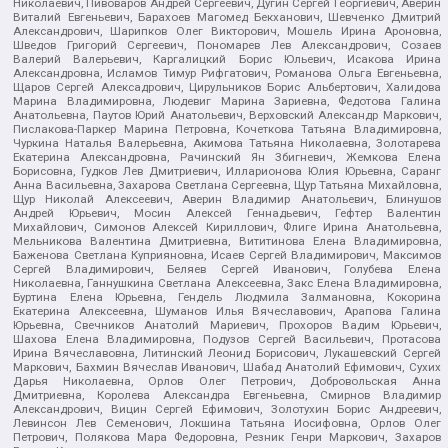
Николаевич, Пивоваров Андрей Сергеевич, Дугин Сергей Георгиевич, Аверин
Виталий Евгеньевич, Барахоев Магомед Бекханович, Шевченко Дмитрий
Александрович, Шарипков Олег Викторович, Мошель Ирина Ароновна,
Шведов Григорий Сергеевич, Пономарев Лев Александрович, Созаев
Валерий Валерьевич, Каргалицкий Борис Юльевич, Исакова Ирина
Александровна, Исламов Тимур Рифгатович, Романова Ольга Евгеньевна,
Щаров Сергей Алексадрович, Цирульников Борис Альбертович, Халидова
Марина Владимировна, Людевиг Марина Зариевна, Федотова Галина
Анатольевна, Паутов Юрий Анатольевич, Верховский Александр Маркович,
Пислакова-Паркер Марина Петровна, Кочеткова Татьяна Владимировна,
Чуркина Наталья Валерьевна, Акимова Татьяна Николаевна, Золотарева
Екатерина Александровна, Рачинский Ян Збигневич, Жемкова Елена
Борисовна, Гудков Лев Дмитриевич, Илларионова Юлия Юрьевна, Саранг
Анна Васильевна, Захарова Светлана Сергеевна, Щур Татьяна Михайловна,
Щур Николай Алексеевич, Аверин Владимир Анатольевич, Блинушов
Андрей Юрьевич, Мосин Алексей Геннадьевич, Гефтер Валентин
Михайлович, Симонов Алексей Кириллович, Флиге Ирина Анатольевна,
Мельникова Валентина Дмитриевна, Вититинова Елена Владимировна,
Баженова Светлана Куприяновна, Исаев Сергей Владимирович, Максимов
Сергей Владимирович, Беляев Сергей Иванович, Голубева Елена
Николаевна, Ганнушкина Светлана Алексеевна, Закс Елена Владимировна,
Буртина Елена Юрьевна, Гендель Людмила Залмановна, Кокорина
Екатерина Алексеевна, Шуманов Илья Вячеславович, Арапова Галина
Юрьевна, Свечников Анатолий Мариевич, Прохоров Вадим Юрьевич,
Шахова Елена Владимировна, Подузов Сергей Васильевич, Протасова
Ирина Вячеславовна, Литинский Леонид Борисович, Лукашевский Сергей
Маркович, Бахмин Вячеслав Иванович, Шабад Анатолий Ефимович, Сухих
Дарья Николаевна, Орлов Олег Петрович, Добровольская Анна
Дмитриевна, Королева Александра Евгеньевна, Смирнов Владимир
Александрович, Вицин Сергей Ефимович, Золотухин Борис Андреевич,
Левинсон Лев Семенович, Локшина Татьяна Иосифовна, Орлов Олег
Петрович, Полякова Мара Федоровна, Резник Генри Маркович, Захаров