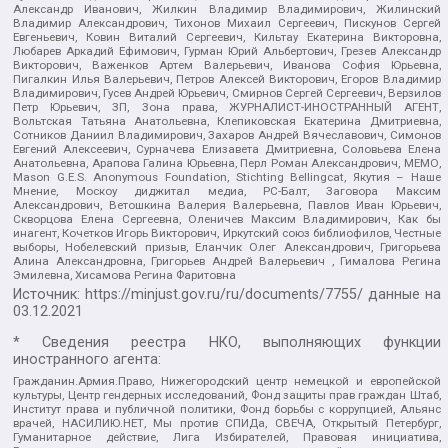
Александр Иванович, Жилкин Владимир Владимирович, Жилинский
Владимир Александрович, Тихонов Михаил Сергеевич, Пискунов Сергей
Евгеньевич, Ковин Виталий Сергеевич, Кильтау Екатерина Викторовна,
Любарев Аркадий Ефимович, Гурман Юрий Альбертович, Грезев Александр
Викторович, Важенков Артем Валерьевич, Иванова София Юрьевна,
Пигалкин Илья Валерьевич, Петров Алексей Викторович, Егоров Владимир
Владимирович, Гусев Андрей Юрьевич, Смирнов Сергей Сергеевич, Верзилов
Петр Юрьевич, ЗП, Зона права, ЖУРНАЛИСТ-ИНОСТРАННЫЙ АГЕНТ,
Вольтская Татьяна Анатольевна, Клепиковская Екатерина Дмитриевна,
Сотников Даниил Владимирович, Захаров Андрей Вячеславович, Симонов
Евгений Алексеевич, Сурначева Елизавета Дмитриевна, Соловьева Елена
Анатольевна, Арапова Галина Юрьевна, Перл Роман Александрович, МЕМО,
Mason G.E.S. Anonymous Foundation, Stichting Bellingcat, Якутия – Наше
Мнение, Москоу диджитал медиа, РС-Балт, Заговора Максим
Александрович, Ветошкина Валерия Валерьевна, Павлов Иван Юрьевич,
Скворцова Елена Сергеевна, Оленичев Максим Владимирович, Как бы
инагент, Кочетков Игорь Викторович, Иркутский союз библиофилов, Честные
выборы, Нобелевский призыв, Еланчик Олег Александрович, Григорьева
Алина Александровна, Григорьев Андрей Валерьевич , Гималова Регина
Эмилевна, Хисамова Регина Фаритовна
Источник:
https://minjust.gov.ru/ru/documents/7755/
данные на
03.12.2021
* Сведения реестра НКО, выполняющих функции
иностранного агента:
Гражданин.Армия.Право, Нижегородский центр немецкой и европейской
культуры, Центр гендерных исследований, Фонд защиты прав граждан Штаб,
Институт права и публичной политики, Фонд борьбы с коррупцией, Альянс
врачей, НАСИЛИЮ.НЕТ, Мы против СПИДа, СВЕЧА, Открытый Петербург,
Гуманитарное действие, Лига Избирателей, Правовая инициатива,