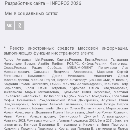
Разработчик сайта –
INFOROS
2026
Мы в социальных сетях:
* Реестр иностранных средств массовой информации,
выполняющих функции иностранного агента:
Голос Америки, Idel.Реалии, Кавказ.Реалии, Крым.Реалии, Телеканал
Настоящее Время, Azatliq Radiosi, PCE/PC, Сибирь.Реалии, Фактограф,
Север.Реалии, Радио Свобода, MEDIUM-ORIENT, Пономарев Лев
Александрович, Савицкая Людмила Алексеевна, Маркелов Сергей
Евгеньевич, Камалягин Денис Николаевич, Апахончич Дарья
Александровна, Medusa Project, Первое антикоррупционное СМИ, VTimes.io,
Баданин Роман Сергеевич, Гликин Максим Александрович, Маняхин Петр
Борисович, Ярош Юлия Петровна, Чуракова Ольга Владимировна,
Железнова Мария Михайловна, Лукьянова Юлия Сергеевна, Маетная
Елизавета Витальевна, The Insider SIA, Рубин Михаил Аркадьевич, Гройсман
Софья Романовна, Рождественский Илья Дмитриевич, Апухтина Юлия
Владимировна, Постернак Алексей Евгеньевич, Телеканал Дождь, Петров
Степан Юрьевич, Istories fonds, Шмагун Олеся Валентиновна, Мароховская
Алеся Алексеевна, Долинина Ирина Николаевна, Шлейнов Роман Юрьевич,
Анин Роман Александрович, Великовский Дмитрий Александрович,
Альтаир 2021, Ромашки монолит, Главный редактор 2021, Вега 2021, Важные
иноагенты, Каткова Вероника Вячеславовна, Карезина Инна Павловна,
Кузьмина Людмила Гавриловна, Костылева Полина Владимировна, Лютов