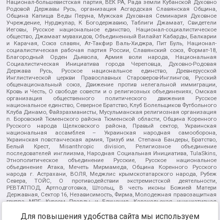
Национал-большевистская партия, ВЕК РА, Рада земли Кубанской Духовно
Родовой Державы Русь, организация Асгардская Славянская Община,
Община Капища Веды Перуна, Мужская Духовная Семинария Духовное
Учреждение, Нурджулар, К Богодержавию, Таблиги Джамаат, Свидетели
Иеговы, Русское национальное единство, Национал-социалистическое
общество, Джамаат мувахидов, Объединенный Вилайат Кабарды, Балкарии
и Карачая, Союз славян, Ат-Такфир Валь-Хиджра, Пит Буль, Национал-
социалистическая рабочая партия России, Славянский союз, Формат-18,
Благородный Орден Дьявола, Армия воли народа, Национальная
Социалистическая Инициатива города Череповца, Духовно-Родовая
Держава Русь, Русское национальное единство, Древнерусской
Инглистической церкви Православных Староверов-Инглингов, Русский
общенациональный союз, Движение против нелегальной иммиграции,
Кровь и Честь, О свободе совести и о религиозных объединениях, Омская
организация общественного политического движения Русское
национальное единство, Северное Братство, Клуб Болельщиков Футбольного
Клуба Динамо, Файзрахманисты, Мусульманская религиозная организация
п. Боровский Тюменского района Тюменской области, Община Коренного
Русского народа Щелковского района, Правый сектор, Украинская
национальная ассамблея – Украинская народная самооборона,
Украинская повстанческая армия, Тризуб им. Степана Бандеры, Братство,
Белый Крест, Misanthropic division, Религиозное объединение
последователей инглиизма, Народная Социальная Инициатива, TulaSkins,
Этнополитическое объединение Русские, Русское национальное
объединение Атака, Мечеть Мирмамеда, Община Коренного Русского
народа г. Астрахани, ВОЛЯ, Меджлис крымскотатарского народа, Рубеж
Севера, ТОЙС, О противодействии экстремистской деятельности,
РЕВТАТПОД, Артподготовка, Штольц, В честь иконы Божией Матери
Державная, Сектор 16, Независимость, Фирма, Молодежная правозащитная
группа МПГ, Курсом Правды и Единения, Каракольская инициативная
группа, Автоград Крю, Союз Славянских Сил Руси, Алля-Аят,
Благотворительный пансионат Ак Умут, Русская республика Русь,
Для повышения удобства сайта мы используем