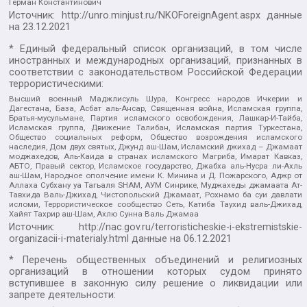
Герман Константинович
Источник:
http://unro.minjust.ru/NKOForeignAgent.aspx
данные
на
23.12.2021
* Единый федеральный список организаций, в том числе
иностранных и международных организаций, признанных в
соответствии с законодательством Российской Федерации
террористическими:
Высший военный Маджлисуль Шура, Конгресс народов Ичкерии и
Дагестана, База, Асбат аль-Ансар, Священная война, Исламская группа,
Братья-мусульмане, Партия исламского освобождения, Лашкар-И-Тайба,
Исламская группа, Движение Талибан, Исламская партия Туркестана,
Общество социальных реформ, Общество возрождения исламского
наследия, Дом двух святых, Джунд аш-Шам, Исламский джихад – Джамаат
моджахедов, Аль-Каида в странах исламского Магриба, Имарат Кавказ,
АБТО, Правый сектор, Исламское государство, Джабха аль-Нусра ли-Ахль
аш-Шам, Народное ополчение имени К. Минина и Д. Пожарского, Аджр от
Аллаха Субхану уа Тагьаля SHAM, АУМ Синрике, Муджахеды джамаата Ат-
Тавхида Валь-Джихад, Чистопольский Джамаат, Рохнамо ба суи давлати
исломи, Террористическое сообщество Сеть, Катиба Таухид валь-Джихад,
Хайят Тахрир аш-Шам, Ахлю Сунна Валь Джамаа
Источник:
http://nac.gov.ru/terroristicheskie-i-ekstremistskie-
organizacii-i-materialy.html
данные на
06.12.2021
* Перечень общественных объединений и религиозных
организаций в отношении которых судом принято
вступившее в законную силу решение о ликвидации или
запрете деятельности: