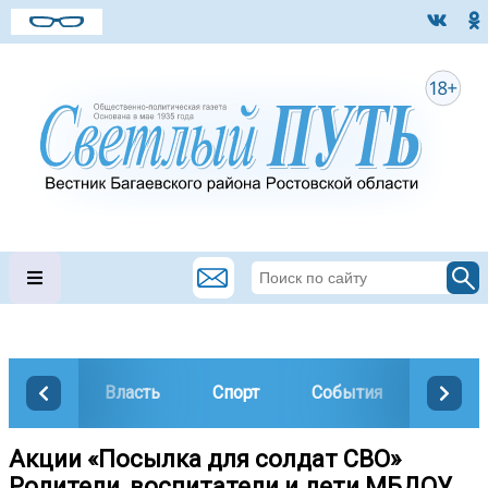
Власть
Спорт
События
Общес
Акции «Посылка для солдат СВО»
Родители, воспитатели и дети МБДОУ