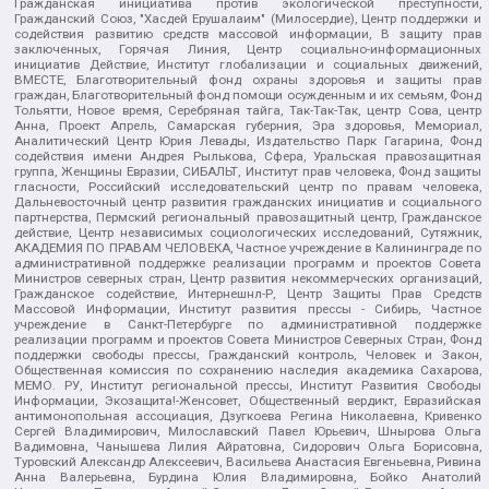
Гражданская инициатива против экологической преступности,
Гражданский Союз, "Хасдей Ерушалаим" (Милосердие), Центр поддержки и
содействия развитию средств массовой информации, В защиту прав
заключенных, Горячая Линия, Центр социально-информационных
инициатив Действие, Институт глобализации и социальных движений,
ВМЕСТЕ, Благотворительный фонд охраны здоровья и защиты прав
граждан, Благотворительный фонд помощи осужденным и их семьям, Фонд
Тольятти, Новое время, Серебряная тайга, Так-Так-Так, центр Сова, центр
Анна, Проект Апрель, Самарская губерния, Эра здоровья, Мемориал,
Аналитический Центр Юрия Левады, Издательство Парк Гагарина, Фонд
содействия имени Андрея Рылькова, Сфера, Уральская правозащитная
группа, Женщины Евразии, СИБАЛЬТ, Институт прав человека, Фонд защиты
гласности, Российский исследовательский центр по правам человека,
Дальневосточный центр развития гражданских инициатив и социального
партнерства, Пермский региональный правозащитный центр, Гражданское
действие, Центр независимых социологических исследований, Сутяжник,
АКАДЕМИЯ ПО ПРАВАМ ЧЕЛОВЕКА, Частное учреждение в Калининграде по
административной поддержке реализации программ и проектов Совета
Министров северных стран, Центр развития некоммерческих организаций,
Гражданское содействие, Интернешнл-Р, Центр Защиты Прав Средств
Массовой Информации, Институт развития прессы - Сибирь, Частное
учреждение в Санкт-Петербурге по административной поддержке
реализации программ и проектов Совета Министров Северных Стран, Фонд
поддержки свободы прессы, Гражданский контроль, Человек и Закон,
Общественная комиссия по сохранению наследия академика Сахарова,
МЕМО. РУ, Институт региональной прессы, Институт Развития Свободы
Информации, Экозащита!-Женсовет, Общественный вердикт, Евразийская
антимонопольная ассоциация, Дзугкоева Регина Николаевна, Кривенко
Сергей Владимирович, Милославский Павел Юрьевич, Шнырова Ольга
Вадимовна, Чанышева Лилия Айратовна, Сидорович Ольга Борисовна,
Туровский Александр Алексеевич, Васильева Анастасия Евгеньевна, Ривина
Анна Валерьевна, Бурдина Юлия Владимировна, Бойко Анатолий