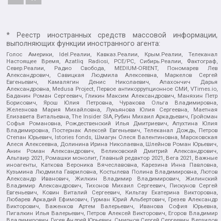
* Реестр иностранных средств массовой информации,
выполняющих функции иностранного агента:
Голос Америки, Idel.Реалии, Кавказ.Реалии, Крым.Реалии, Телеканал
Настоящее Время, Azatliq Radiosi, PCE/PC, Сибирь.Реалии, Фактограф,
Север.Реалии, Радио Свобода, MEDIUM-ORIENT, Пономарев Лев
Александрович, Савицкая Людмила Алексеевна, Маркелов Сергей
Евгеньевич, Камалягин Денис Николаевич, Апахончич Дарья
Александровна, Medusa Project, Первое антикоррупционное СМИ, VTimes.io,
Баданин Роман Сергеевич, Гликин Максим Александрович, Маняхин Петр
Борисович, Ярош Юлия Петровна, Чуракова Ольга Владимировна,
Железнова Мария Михайловна, Лукьянова Юлия Сергеевна, Маетная
Елизавета Витальевна, The Insider SIA, Рубин Михаил Аркадьевич, Гройсман
Софья Романовна, Рождественский Илья Дмитриевич, Апухтина Юлия
Владимировна, Постернак Алексей Евгеньевич, Телеканал Дождь, Петров
Степан Юрьевич, Istories fonds, Шмагун Олеся Валентиновна, Мароховская
Алеся Алексеевна, Долинина Ирина Николаевна, Шлейнов Роман Юрьевич,
Анин Роман Александрович, Великовский Дмитрий Александрович,
Альтаир 2021, Ромашки монолит, Главный редактор 2021, Вега 2021, Важные
иноагенты, Каткова Вероника Вячеславовна, Карезина Инна Павловна,
Кузьмина Людмила Гавриловна, Костылева Полина Владимировна, Лютов
Александр Иванович, Жилкин Владимир Владимирович, Жилинский
Владимир Александрович, Тихонов Михаил Сергеевич, Пискунов Сергей
Евгеньевич, Ковин Виталий Сергеевич, Кильтау Екатерина Викторовна,
Любарев Аркадий Ефимович, Гурман Юрий Альбертович, Грезев Александр
Викторович, Важенков Артем Валерьевич, Иванова София Юрьевна,
Пигалкин Илья Валерьевич, Петров Алексей Викторович, Егоров Владимир
Владимирович, Гусев Андрей Юрьевич, Смирнов Сергей Сергеевич, Верзилов