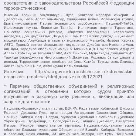
соответствии с законодательством Российской Федерации
террористическими:
Высший военный Маджлисуль Шура, Конгресс народов Ичкерии и
Дагестана, База, Асбат аль-Ансар, Священная война, Исламская группа,
Братья-мусульмане, Партия исламского освобождения, Лашкар-И-Тайба,
Исламская группа, Движение Талибан, Исламская партия Туркестана,
Общество социальных реформ, Общество возрождения исламского
наследия, Дом двух святых, Джунд аш-Шам, Исламский джихад – Джамаат
моджахедов, Аль-Каида в странах исламского Магриба, Имарат Кавказ,
АБТО, Правый сектор, Исламское государство, Джабха аль-Нусра ли-Ахль
аш-Шам, Народное ополчение имени К. Минина и Д. Пожарского, Аджр от
Аллаха Субхану уа Тагьаля SHAM, АУМ Синрике, Муджахеды джамаата Ат-
Тавхида Валь-Джихад, Чистопольский Джамаат, Рохнамо ба суи давлати
исломи, Террористическое сообщество Сеть, Катиба Таухид валь-Джихад,
Хайят Тахрир аш-Шам, Ахлю Сунна Валь Джамаа
Источник:
http://nac.gov.ru/terroristicheskie-i-ekstremistskie-
organizacii-i-materialy.html
данные на
06.12.2021
* Перечень общественных объединений и религиозных
организаций в отношении которых судом принято
вступившее в законную силу решение о ликвидации или
запрете деятельности:
Национал-большевистская партия, ВЕК РА, Рада земли Кубанской Духовно
Родовой Державы Русь, организация Асгардская Славянская Община,
Община Капища Веды Перуна, Мужская Духовная Семинария Духовное
Учреждение, Нурджулар, К Богодержавию, Таблиги Джамаат, Свидетели
Иеговы, Русское национальное единство, Национал-социалистическое
общество, Джамаат мувахидов, Объединенный Вилайат Кабарды, Балкарии
и Карачая, Союз славян, Ат-Такфир Валь-Хиджра, Пит Буль, Национал-