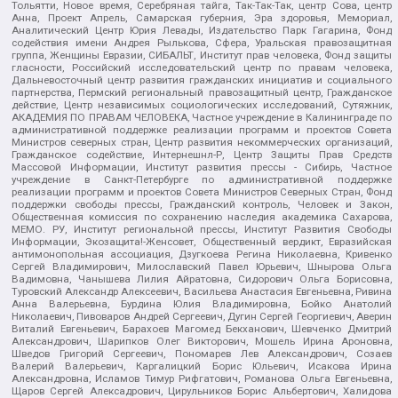
Тольятти, Новое время, Серебряная тайга, Так-Так-Так, центр Сова, центр
Анна, Проект Апрель, Самарская губерния, Эра здоровья, Мемориал,
Аналитический Центр Юрия Левады, Издательство Парк Гагарина, Фонд
содействия имени Андрея Рылькова, Сфера, Уральская правозащитная
группа, Женщины Евразии, СИБАЛЬТ, Институт прав человека, Фонд защиты
гласности, Российский исследовательский центр по правам человека,
Дальневосточный центр развития гражданских инициатив и социального
партнерства, Пермский региональный правозащитный центр, Гражданское
действие, Центр независимых социологических исследований, Сутяжник,
АКАДЕМИЯ ПО ПРАВАМ ЧЕЛОВЕКА, Частное учреждение в Калининграде по
административной поддержке реализации программ и проектов Совета
Министров северных стран, Центр развития некоммерческих организаций,
Гражданское содействие, Интернешнл-Р, Центр Защиты Прав Средств
Массовой Информации, Институт развития прессы - Сибирь, Частное
учреждение в Санкт-Петербурге по административной поддержке
реализации программ и проектов Совета Министров Северных Стран, Фонд
поддержки свободы прессы, Гражданский контроль, Человек и Закон,
Общественная комиссия по сохранению наследия академика Сахарова,
МЕМО. РУ, Институт региональной прессы, Институт Развития Свободы
Информации, Экозащита!-Женсовет, Общественный вердикт, Евразийская
антимонопольная ассоциация, Дзугкоева Регина Николаевна, Кривенко
Сергей Владимирович, Милославский Павел Юрьевич, Шнырова Ольга
Вадимовна, Чанышева Лилия Айратовна, Сидорович Ольга Борисовна,
Туровский Александр Алексеевич, Васильева Анастасия Евгеньевна, Ривина
Анна Валерьевна, Бурдина Юлия Владимировна, Бойко Анатолий
Николаевич, Пивоваров Андрей Сергеевич, Дугин Сергей Георгиевич, Аверин
Виталий Евгеньевич, Барахоев Магомед Бекханович, Шевченко Дмитрий
Александрович, Шарипков Олег Викторович, Мошель Ирина Ароновна,
Шведов Григорий Сергеевич, Пономарев Лев Александрович, Созаев
Валерий Валерьевич, Каргалицкий Борис Юльевич, Исакова Ирина
Александровна, Исламов Тимур Рифгатович, Романова Ольга Евгеньевна,
Щаров Сергей Алексадрович, Цирульников Борис Альбертович, Халидова