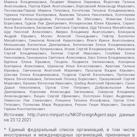
Марина Владимировна, Людевиг Марина Зариевна, Федотова Галина
Анатольевна, Паутов Юрий Анатольевич, Верховский Александр Маркович,
Пислакова-Паркер Марина Петровна, Кочеткова Татьяна Владимировна,
Чуркина Наталья Валерьевна, Акимова Татьяна Николаевна, Золотарева
Екатерина Александровна, Рачинский Ян Збигневич, Жемкова Елена
Борисовна, Гудков Лев Дмитриевич, Илларионова Юлия Юрьевна, Саранг
Анна Васильевна, Захарова Светлана Сергеевна, Щур Татьяна Михайловна,
Щур Николай Алексеевич, Аверин Владимир Анатольевич, Блинушов
Андрей Юрьевич, Мосин Алексей Геннадьевич, Гефтер Валентин
Михайлович, Симонов Алексей Кириллович, Флиге Ирина Анатольевна,
Мельникова Валентина Дмитриевна, Вититинова Елена Владимировна,
Баженова Светлана Куприяновна, Исаев Сергей Владимирович, Максимов
Сергей Владимирович, Беляев Сергей Иванович, Голубева Елена
Николаевна, Ганнушкина Светлана Алексеевна, Закс Елена Владимировна,
Буртина Елена Юрьевна, Гендель Людмила Залмановна, Кокорина
Екатерина Алексеевна, Шуманов Илья Вячеславович, Арапова Галина
Юрьевна, Свечников Анатолий Мариевич, Прохоров Вадим Юрьевич,
Шахова Елена Владимировна, Подузов Сергей Васильевич, Протасова
Ирина Вячеславовна, Литинский Леонид Борисович, Лукашевский Сергей
Маркович, Бахмин Вячеслав Иванович, Шабад Анатолий Ефимович, Сухих
Дарья Николаевна, Орлов Олег Петрович, Добровольская Анна
Дмитриевна, Королева Александра Евгеньевна, Смирнов Владимир
Александрович, Вицин Сергей Ефимович, Золотухин Борис Андреевич,
Левинсон Лев Семенович, Локшина Татьяна Иосифовна, Орлов Олег
Петрович, Полякова Мара Федоровна, Резник Генри Маркович, Захаров
Герман Константинович
Источник:
http://unro.minjust.ru/NKOForeignAgent.aspx
данные
на
23.12.2021
* Единый федеральный список организаций, в том числе
иностранных и международных организаций, признанных в