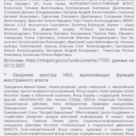
Петр Юрьевич, ЗП, Зона права, ЖУРНАЛИСТ-ИНОСТРАННЫЙ АГЕНТ,
Вольтская Татьяна Анатольевна, Клепиковская Екатерина Дмитриевна,
Сотников Даниил Владимирович, Захаров Андрей Вячеславович, Симонов
Евгений Алексеевич, Сурначева Елизавета Дмитриевна, Соловьева Елена
Анатольевна, Арапова Галина Юрьевна, Перл Роман Александрович, МЕМО,
Mason G.E.S. Anonymous Foundation, Stichting Bellingcat, Якутия – Наше
Мнение, Москоу диджитал медиа, РС-Балт, Заговора Максим
Александрович, Ветошкина Валерия Валерьевна, Павлов Иван Юрьевич,
Скворцова Елена Сергеевна, Оленичев Максим Владимирович, Как бы
инагент, Кочетков Игорь Викторович, Иркутский союз библиофилов, Честные
выборы, Нобелевский призыв, Еланчик Олег Александрович, Григорьева
Алина Александровна, Григорьев Андрей Валерьевич , Гималова Регина
Эмилевна, Хисамова Регина Фаритовна
Источник:
https://minjust.gov.ru/ru/documents/7755/
данные на
03.12.2021
* Сведения реестра НКО, выполняющих функции
иностранного агента:
Гражданин.Армия.Право, Нижегородский центр немецкой и европейской
культуры, Центр гендерных исследований, Фонд защиты прав граждан Штаб,
Институт права и публичной политики, Фонд борьбы с коррупцией, Альянс
врачей, НАСИЛИЮ.НЕТ, Мы против СПИДа, СВЕЧА, Открытый Петербург,
Гуманитарное действие, Лига Избирателей, Правовая инициатива,
Гражданская инициатива против экологической преступности,
Гражданский Союз, "Хасдей Ерушалаим" (Милосердие), Центр поддержки и
содействия развитию средств массовой информации, В защиту прав
заключенных, Горячая Линия, Центр социально-информационных
инициатив Действие, Институт глобализации и социальных движений,
ВМЕСТЕ, Благотворительный фонд охраны здоровья и защиты прав
граждан, Благотворительный фонд помощи осужденным и их семьям, Фонд