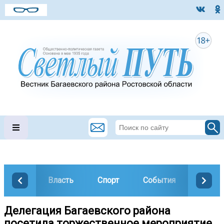
Власть
Спорт
События
Общес
Делегация Багаевского района
посетила торжественное мероприятие