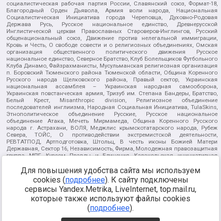
социалистическая рабочая партия России, Славянский союз, Формат-18,
Благородный Орден Дьявола, Армия воли народа, Национальная
Социалистическая Инициатива города Череповца, Духовно-Родовая
Держава Русь, Русское национальное единство, Древнерусской
Инглистической церкви Православных Староверов-Инглингов, Русский
общенациональный союз, Движение против нелегальной иммиграции,
Кровь и Честь, О свободе совести и о религиозных объединениях, Омская
организация общественного политического движения Русское
национальное единство, Северное Братство, Клуб Болельщиков Футбольного
Клуба Динамо, Файзрахманисты, Мусульманская религиозная организация
п. Боровский Тюменского района Тюменской области, Община Коренного
Русского народа Щелковского района, Правый сектор, Украинская
национальная ассамблея – Украинская народная самооборона,
Украинская повстанческая армия, Тризуб им. Степана Бандеры, Братство,
Белый Крест, Misanthropic division, Религиозное объединение
последователей инглиизма, Народная Социальная Инициатива, TulaSkins,
Этнополитическое объединение Русские, Русское национальное
объединение Атака, Мечеть Мирмамеда, Община Коренного Русского
народа г. Астрахани, ВОЛЯ, Меджлис крымскотатарского народа, Рубеж
Севера, ТОЙС, О противодействии экстремистской деятельности,
РЕВТАТПОД, Артподготовка, Штольц, В честь иконы Божией Матери
Державная, Сектор 16, Независимость, Фирма, Молодежная правозащитная
группа МПГ, Курсом Правды и Единения, Каракольская инициативная
группа, Автоград Крю, Союз Славянских Сил Руси, Алля-Аят,
Благотворительный пансионат Ак Умут, Русская республика Русь,
Для повышения удобства сайта мы используем
Арестантское уголовное единство, Башкорт, Нация и свобода, W.H.С., Фалунь
cookies (
подробнее
). К сайту подключены
Дафа, Иртыш Ultras, Русский Патриотический клуб-Новокузнецк/РПК,
сервисы Yandex.Metrika, LiveInternet, top.mail.ru,
Сибирский державный союз, Фонд борьбы с коррупцией, Фонд защиты прав
граждан, Штабы Навального, Совет граждан СССР Прикубанского округа г.
которые также используют файлы cookies
Краснодара
(
подробнее
).
Источник:
https://minjust.gov.ru/ru/documents/7822/
данные на