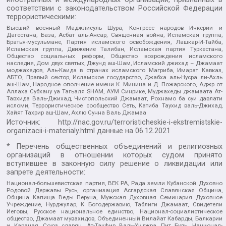
соответствии с законодательством Российской Федерации
террористическими:
Высший военный Маджлисуль Шура, Конгресс народов Ичкерии и
Дагестана, База, Асбат аль-Ансар, Священная война, Исламская группа,
Братья-мусульмане, Партия исламского освобождения, Лашкар-И-Тайба,
Исламская группа, Движение Талибан, Исламская партия Туркестана,
Общество социальных реформ, Общество возрождения исламского
наследия, Дом двух святых, Джунд аш-Шам, Исламский джихад – Джамаат
моджахедов, Аль-Каида в странах исламского Магриба, Имарат Кавказ,
АБТО, Правый сектор, Исламское государство, Джабха аль-Нусра ли-Ахль
аш-Шам, Народное ополчение имени К. Минина и Д. Пожарского, Аджр от
Аллаха Субхану уа Тагьаля SHAM, АУМ Синрике, Муджахеды джамаата Ат-
Тавхида Валь-Джихад, Чистопольский Джамаат, Рохнамо ба суи давлати
исломи, Террористическое сообщество Сеть, Катиба Таухид валь-Джихад,
Хайят Тахрир аш-Шам, Ахлю Сунна Валь Джамаа
Источник:
http://nac.gov.ru/terroristicheskie-i-ekstremistskie-
organizacii-i-materialy.html
данные на
06.12.2021
* Перечень общественных объединений и религиозных
организаций в отношении которых судом принято
вступившее в законную силу решение о ликвидации или
запрете деятельности:
Национал-большевистская партия, ВЕК РА, Рада земли Кубанской Духовно
Родовой Державы Русь, организация Асгардская Славянская Община,
Община Капища Веды Перуна, Мужская Духовная Семинария Духовное
Учреждение, Нурджулар, К Богодержавию, Таблиги Джамаат, Свидетели
Иеговы, Русское национальное единство, Национал-социалистическое
общество, Джамаат мувахидов, Объединенный Вилайат Кабарды, Балкарии
и Карачая, Союз славян, Ат-Такфир Валь-Хиджра, Пит Буль, Национал-