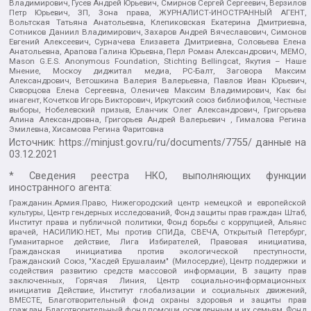
Владимирович, Гусев Андрей Юрьевич, Смирнов Сергей Сергеевич, Верзилов
Петр Юрьевич, ЗП, Зона права, ЖУРНАЛИСТ-ИНОСТРАННЫЙ АГЕНТ,
Вольтская Татьяна Анатольевна, Клепиковская Екатерина Дмитриевна,
Сотников Даниил Владимирович, Захаров Андрей Вячеславович, Симонов
Евгений Алексеевич, Сурначева Елизавета Дмитриевна, Соловьева Елена
Анатольевна, Арапова Галина Юрьевна, Перл Роман Александрович, МЕМО,
Mason G.E.S. Anonymous Foundation, Stichting Bellingcat, Якутия – Наше
Мнение, Москоу диджитал медиа, РС-Балт, Заговора Максим
Александрович, Ветошкина Валерия Валерьевна, Павлов Иван Юрьевич,
Скворцова Елена Сергеевна, Оленичев Максим Владимирович, Как бы
инагент, Кочетков Игорь Викторович, Иркутский союз библиофилов, Честные
выборы, Нобелевский призыв, Еланчик Олег Александрович, Григорьева
Алина Александровна, Григорьев Андрей Валерьевич , Гималова Регина
Эмилевна, Хисамова Регина Фаритовна
Источник:
https://minjust.gov.ru/ru/documents/7755/
данные на
03.12.2021
* Сведения реестра НКО, выполняющих функции
иностранного агента:
Гражданин.Армия.Право, Нижегородский центр немецкой и европейской
культуры, Центр гендерных исследований, Фонд защиты прав граждан Штаб,
Институт права и публичной политики, Фонд борьбы с коррупцией, Альянс
врачей, НАСИЛИЮ.НЕТ, Мы против СПИДа, СВЕЧА, Открытый Петербург,
Гуманитарное действие, Лига Избирателей, Правовая инициатива,
Гражданская инициатива против экологической преступности,
Гражданский Союз, "Хасдей Ерушалаим" (Милосердие), Центр поддержки и
содействия развитию средств массовой информации, В защиту прав
заключенных, Горячая Линия, Центр социально-информационных
инициатив Действие, Институт глобализации и социальных движений,
ВМЕСТЕ, Благотворительный фонд охраны здоровья и защиты прав
граждан, Благотворительный фонд помощи осужденным и их семьям, Фонд