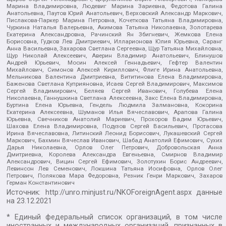
Марина Владимировна, Людевиг Марина Зариевна, Федотова Галина
Анатольевна, Паутов Юрий Анатольевич, Верховский Александр Маркович,
Пислакова-Паркер Марина Петровна, Кочеткова Татьяна Владимировна,
Чуркина Наталья Валерьевна, Акимова Татьяна Николаевна, Золотарева
Екатерина Александровна, Рачинский Ян Збигневич, Жемкова Елена
Борисовна, Гудков Лев Дмитриевич, Илларионова Юлия Юрьевна, Саранг
Анна Васильевна, Захарова Светлана Сергеевна, Щур Татьяна Михайловна,
Щур Николай Алексеевич, Аверин Владимир Анатольевич, Блинушов
Андрей Юрьевич, Мосин Алексей Геннадьевич, Гефтер Валентин
Михайлович, Симонов Алексей Кириллович, Флиге Ирина Анатольевна,
Мельникова Валентина Дмитриевна, Вититинова Елена Владимировна,
Баженова Светлана Куприяновна, Исаев Сергей Владимирович, Максимов
Сергей Владимирович, Беляев Сергей Иванович, Голубева Елена
Николаевна, Ганнушкина Светлана Алексеевна, Закс Елена Владимировна,
Буртина Елена Юрьевна, Гендель Людмила Залмановна, Кокорина
Екатерина Алексеевна, Шуманов Илья Вячеславович, Арапова Галина
Юрьевна, Свечников Анатолий Мариевич, Прохоров Вадим Юрьевич,
Шахова Елена Владимировна, Подузов Сергей Васильевич, Протасова
Ирина Вячеславовна, Литинский Леонид Борисович, Лукашевский Сергей
Маркович, Бахмин Вячеслав Иванович, Шабад Анатолий Ефимович, Сухих
Дарья Николаевна, Орлов Олег Петрович, Добровольская Анна
Дмитриевна, Королева Александра Евгеньевна, Смирнов Владимир
Александрович, Вицин Сергей Ефимович, Золотухин Борис Андреевич,
Левинсон Лев Семенович, Локшина Татьяна Иосифовна, Орлов Олег
Петрович, Полякова Мара Федоровна, Резник Генри Маркович, Захаров
Герман Константинович
Источник:
http://unro.minjust.ru/NKOForeignAgent.aspx
данные
на
23.12.2021
* Единый федеральный список организаций, в том числе
иностранных и международных организаций, признанных в