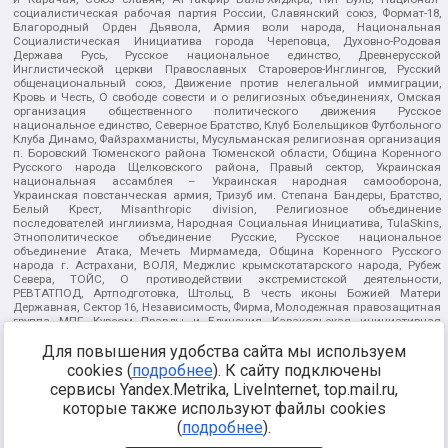
социалистическая рабочая партия России, Славянский союз, Формат-18,
Благородный Орден Дьявола, Армия воли народа, Национальная
Социалистическая Инициатива города Череповца, Духовно-Родовая
Держава Русь, Русское национальное единство, Древнерусской
Инглистической церкви Православных Староверов-Инглингов, Русский
общенациональный союз, Движение против нелегальной иммиграции,
Кровь и Честь, О свободе совести и о религиозных объединениях, Омская
организация общественного политического движения Русское
национальное единство, Северное Братство, Клуб Болельщиков Футбольного
Клуба Динамо, Файзрахманисты, Мусульманская религиозная организация
п. Боровский Тюменского района Тюменской области, Община Коренного
Русского народа Щелковского района, Правый сектор, Украинская
национальная ассамблея – Украинская народная самооборона,
Украинская повстанческая армия, Тризуб им. Степана Бандеры, Братство,
Белый Крест, Misanthropic division, Религиозное объединение
последователей инглиизма, Народная Социальная Инициатива, TulaSkins,
Этнополитическое объединение Русские, Русское национальное
объединение Атака, Мечеть Мирмамеда, Община Коренного Русского
народа г. Астрахани, ВОЛЯ, Меджлис крымскотатарского народа, Рубеж
Севера, ТОЙС, О противодействии экстремистской деятельности,
РЕВТАТПОД, Артподготовка, Штольц, В честь иконы Божией Матери
Державная, Сектор 16, Независимость, Фирма, Молодежная правозащитная
группа МПГ, Курсом Правды и Единения, Каракольская инициативная
группа, Автоград Крю, Союз Славянских Сил Руси, Алля-Аят,
Благотворительный пансионат Ак Умут, Русская республика Русь,
Для повышения удобства сайта мы используем
Арестантское уголовное единство, Башкорт, Нация и свобода, W.H.С., Фалунь
cookies (
подробнее
). К сайту подключены
Дафа, Иртыш Ultras, Русский Патриотический клуб-Новокузнецк/РПК,
сервисы Yandex.Metrika, LiveInternet, top.mail.ru,
Сибирский державный союз, Фонд борьбы с коррупцией, Фонд защиты прав
граждан, Штабы Навального, Совет граждан СССР Прикубанского округа г.
которые также используют файлы cookies
Краснодара
(
подробнее
).
Источник:
https://minjust.gov.ru/ru/documents/7822/
данные на