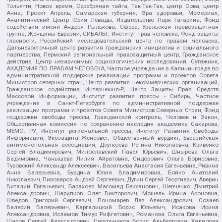
Тольятти, Новое время, Серебряная тайга, Так-Так-Так, центр Сова, центр
Анна, Проект Апрель, Самарская губерния, Эра здоровья, Мемориал,
Аналитический Центр Юрия Левады, Издательство Парк Гагарина, Фонд
содействия имени Андрея Рылькова, Сфера, Уральская правозащитная
группа, Женщины Евразии, СИБАЛЬТ, Институт прав человека, Фонд защиты
гласности, Российский исследовательский центр по правам человека,
Дальневосточный центр развития гражданских инициатив и социального
партнерства, Пермский региональный правозащитный центр, Гражданское
действие, Центр независимых социологических исследований, Сутяжник,
АКАДЕМИЯ ПО ПРАВАМ ЧЕЛОВЕКА, Частное учреждение в Калининграде по
административной поддержке реализации программ и проектов Совета
Министров северных стран, Центр развития некоммерческих организаций,
Гражданское содействие, Интернешнл-Р, Центр Защиты Прав Средств
Массовой Информации, Институт развития прессы - Сибирь, Частное
учреждение в Санкт-Петербурге по административной поддержке
реализации программ и проектов Совета Министров Северных Стран, Фонд
поддержки свободы прессы, Гражданский контроль, Человек и Закон,
Общественная комиссия по сохранению наследия академика Сахарова,
МЕМО. РУ, Институт региональной прессы, Институт Развития Свободы
Информации, Экозащита!-Женсовет, Общественный вердикт, Евразийская
антимонопольная ассоциация, Дзугкоева Регина Николаевна, Кривенко
Сергей Владимирович, Милославский Павел Юрьевич, Шнырова Ольга
Вадимовна, Чанышева Лилия Айратовна, Сидорович Ольга Борисовна,
Туровский Александр Алексеевич, Васильева Анастасия Евгеньевна, Ривина
Анна Валерьевна, Бурдина Юлия Владимировна, Бойко Анатолий
Николаевич, Пивоваров Андрей Сергеевич, Дугин Сергей Георгиевич, Аверин
Виталий Евгеньевич, Барахоев Магомед Бекханович, Шевченко Дмитрий
Александрович, Шарипков Олег Викторович, Мошель Ирина Ароновна,
Шведов Григорий Сергеевич, Пономарев Лев Александрович, Созаев
Валерий Валерьевич, Каргалицкий Борис Юльевич, Исакова Ирина
Александровна, Исламов Тимур Рифгатович, Романова Ольга Евгеньевна,
Щаров Сергей Алексадрович, Цирульников Борис Альбертович, Халидова