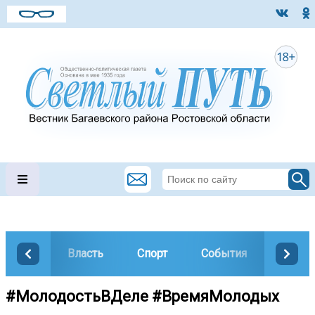
Власть
Спорт
События
Общес
#МолодостьВДеле #ВремяМолодых