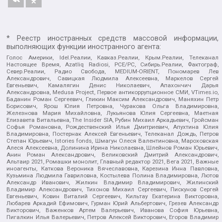
* Реестр иностранных средств массовой информации,
выполняющих функции иностранного агента:
Голос Америки, Idel.Реалии, Кавказ.Реалии, Крым.Реалии, Телеканал
Настоящее Время, Azatliq Radiosi, PCE/PC, Сибирь.Реалии, Фактограф,
Север.Реалии, Радио Свобода, MEDIUM-ORIENT, Пономарев Лев
Александрович, Савицкая Людмила Алексеевна, Маркелов Сергей
Евгеньевич, Камалягин Денис Николаевич, Апахончич Дарья
Александровна, Medusa Project, Первое антикоррупционное СМИ, VTimes.io,
Баданин Роман Сергеевич, Гликин Максим Александрович, Маняхин Петр
Борисович, Ярош Юлия Петровна, Чуракова Ольга Владимировна,
Железнова Мария Михайловна, Лукьянова Юлия Сергеевна, Маетная
Елизавета Витальевна, The Insider SIA, Рубин Михаил Аркадьевич, Гройсман
Софья Романовна, Рождественский Илья Дмитриевич, Апухтина Юлия
Владимировна, Постернак Алексей Евгеньевич, Телеканал Дождь, Петров
Степан Юрьевич, Istories fonds, Шмагун Олеся Валентиновна, Мароховская
Алеся Алексеевна, Долинина Ирина Николаевна, Шлейнов Роман Юрьевич,
Анин Роман Александрович, Великовский Дмитрий Александрович,
Альтаир 2021, Ромашки монолит, Главный редактор 2021, Вега 2021, Важные
иноагенты, Каткова Вероника Вячеславовна, Карезина Инна Павловна,
Кузьмина Людмила Гавриловна, Костылева Полина Владимировна, Лютов
Александр Иванович, Жилкин Владимир Владимирович, Жилинский
Владимир Александрович, Тихонов Михаил Сергеевич, Пискунов Сергей
Евгеньевич, Ковин Виталий Сергеевич, Кильтау Екатерина Викторовна,
Любарев Аркадий Ефимович, Гурман Юрий Альбертович, Грезев Александр
Викторович, Важенков Артем Валерьевич, Иванова София Юрьевна,
Пигалкин Илья Валерьевич, Петров Алексей Викторович, Егоров Владимир