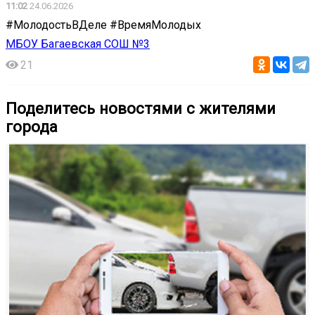
11:02
24.06.2026
#МолодостьВДеле #ВремяМолодых
МБОУ Багаевская СОШ №3
21
Поделитесь новостями с жителями
города