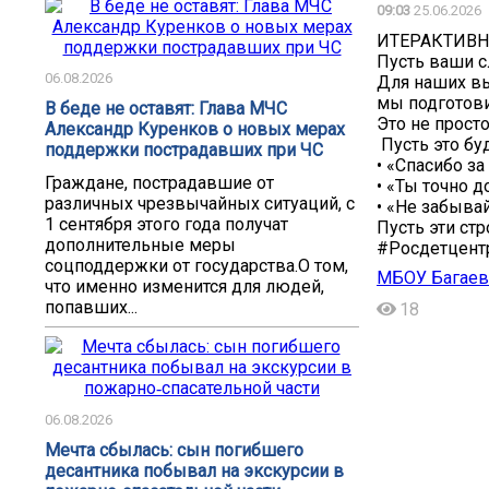
09:03
25.06.2026
ИТЕРАКТИВН
️Пусть ваши с
06.08.2026
Для наших вы
мы подготови
В беде не оставят: Глава МЧС
Это не прост
Александр Куренков о новых мерах
Пусть это буд
поддержки пострадавших при ЧС
• «Спасибо з
Граждане, пострадавшие от
• «Ты точно 
различных чрезвычайных ситуаций, с
• «Не забыва
1 сентября этого года получат
Пусть эти ст
дополнительные меры
#Росдетцент
соцподдержки от государства.О том,
МБОУ Багаев
что именно изменится для людей,
попавших...
18
06.08.2026
Мечта сбылась: сын погибшего
десантника побывал на экскурсии в