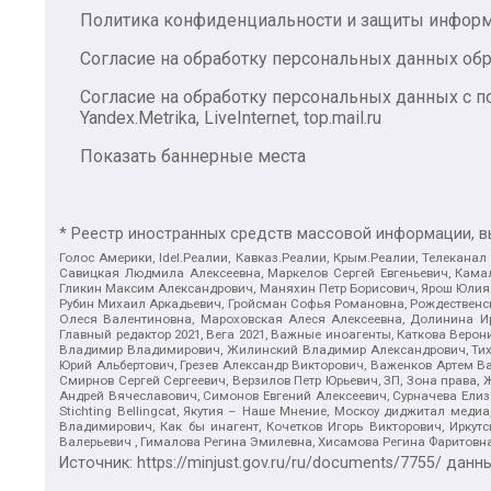
Политика конфиденциальности и защиты инфор
Согласие на обработку персональных данных обр
Согласие на обработку персональных данных с
Yandex.Metrika, LiveInternet, top.mail.ru
Показать баннерные места
* Реестр иностранных средств массовой информации, 
Голос Америки, Idel.Реалии, Кавказ.Реалии, Крым.Реалии, Телеканал
Савицкая Людмила Алексеевна, Маркелов Сергей Евгеньевич, Камал
Гликин Максим Александрович, Маняхин Петр Борисович, Ярош Юлия П
Рубин Михаил Аркадьевич, Гройсман Софья Романовна, Рождественски
Олеся Валентиновна, Мароховская Алеся Алексеевна, Долинина И
Главный редактор 2021, Вега 2021, Важные иноагенты, Каткова Вер
Владимир Владимирович, Жилинский Владимир Александрович, Тихон
Юрий Альбертович, Грезев Александр Викторович, Важенков Артем В
Смирнов Сергей Сергеевич, Верзилов Петр Юрьевич, ЗП, Зона прав
Андрей Вячеславович, Симонов Евгений Алексеевич, Сурначева Елиз
Stichting Bellingcat, Якутия – Наше Мнение, Москоу диджитал мед
Владимирович, Как бы инагент, Кочетков Игорь Викторович, Иркут
Валерьевич , Гималова Регина Эмилевна, Хисамова Регина Фаритовн
Источник:
https://minjust.gov.ru/ru/documents/7755/
данны