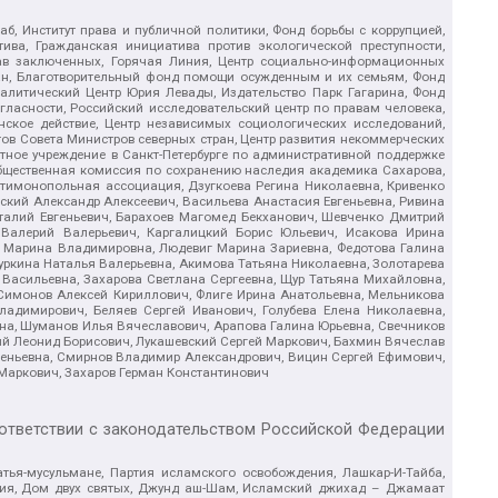
б, Институт права и публичной политики, Фонд борьбы с коррупцией,
ива, Гражданская инициатива против экологической преступности,
рав заключенных, Горячая Линия, Центр социально-информационных
дан, Благотворительный фонд помощи осужденным и их семьям, Фонд
 Аналитический Центр Юрия Левады, Издательство Парк Гагарина, Фонд
гласности, Российский исследовательский центр по правам человека,
ское действие, Центр независимых социологических исследований,
в Совета Министров северных стран, Центр развития некоммерческих
стное учреждение в Санкт-Петербурге по административной поддержке
Общественная комиссия по сохранению наследия академика Сахарова,
нтимонопольная ассоциация, Дзугкоева Регина Николаевна, Кривенко
кий Александр Алексеевич, Васильева Анастасия Евгеньевна, Ривина
италий Евгеньевич, Барахоев Магомед Бекханович, Шевченко Дмитрий
 Валерий Валерьевич, Каргалицкий Борис Юльевич, Исакова Ирина
ва Марина Владимировна, Людевиг Марина Зариевна, Федотова Галина
уркина Наталья Валерьевна, Акимова Татьяна Николаевна, Золотарева
 Васильевна, Захарова Светлана Сергеевна, Щур Татьяна Михайловна,
 Симонов Алексей Кириллович, Флиге Ирина Анатольевна, Мельникова
адимирович, Беляев Сергей Иванович, Голубева Елена Николаевна,
вна, Шуманов Илья Вячеславович, Арапова Галина Юрьевна, Свечников
ий Леонид Борисович, Лукашевский Сергей Маркович, Бахмин Вячеслав
геньевна, Смирнов Владимир Александрович, Вицин Сергей Ефимович,
 Маркович, Захаров Герман Константинович
оответствии с законодательством Российской Федерации
тья-мусульмане, Партия исламского освобождения, Лашкар-И-Тайба,
дия, Дом двух святых, Джунд аш-Шам, Исламский джихад – Джамаат