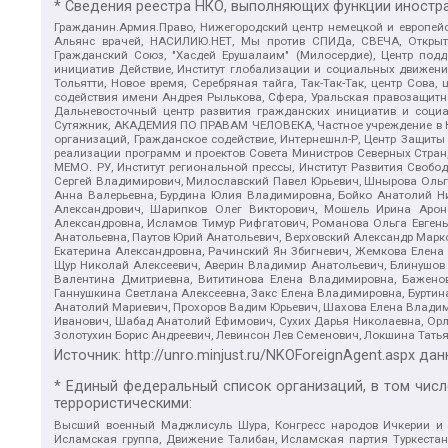
* Сведения реестра НКО, выполняющих функции иностра
Гражданин.Армия.Право, Нижегородский центр немецкой и европейск
Альянс врачей, НАСИЛИЮ.НЕТ, Мы против СПИДа, СВЕЧА, Открытый
Гражданский Союз, "Хасдей Ерушалаим" (Милосердие), Центр под
инициатив Действие, Институт глобализации и социальных движен
Тольятти, Новое время, Серебряная тайга, Так-Так-Так, центр Сова
содействия имени Андрея Рылькова, Сфера, Уральская правозащитна
Дальневосточный центр развития гражданских инициатив и социа
Сутяжник, АКАДЕМИЯ ПО ПРАВАМ ЧЕЛОВЕКА, Частное учреждение в Ка
организаций, Гражданское содействие, Интернешнл-Р, Центр Защиты
реализации программ и проектов Совета Министров Северных Стран
МЕМО. РУ, Институт региональной прессы, Институт Развития Своб
Сергей Владимирович, Милославский Павел Юрьевич, Шнырова Ольга
Анна Валерьевна, Бурдина Юлия Владимировна, Бойко Анатолий Ник
Александрович, Шарипков Олег Викторович, Мошель Ирина Ароно
Александровна, Исламов Тимур Рифгатович, Романова Ольга Евгень
Анатольевна, Паутов Юрий Анатольевич, Верховский Александр Марк
Екатерина Александровна, Рачинский Ян Збигневич, Жемкова Елена 
Щур Николай Алексеевич, Аверин Владимир Анатольевич, Блинушов 
Валентина Дмитриевна, Вититинова Елена Владимировна, Баженов
Ганнушкина Светлана Алексеевна, Закс Елена Владимировна, Буртин
Анатолий Мариевич, Прохоров Вадим Юрьевич, Шахова Елена Владими
Иванович, Шабад Анатолий Ефимович, Сухих Дарья Николаевна, Орл
Золотухин Борис Андреевич, Левинсон Лев Семенович, Локшина Тать
Источник:
http://unro.minjust.ru/NKOForeignAgent.aspx
дан
* Единый федеральный список организаций, в том чис
террористическими:
Высший военный Маджлисуль Шура, Конгресс народов Ичкерии и Да
Исламская группа, Движение Талибан, Исламская партия Туркест