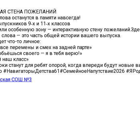
АЯ СТЕНА ПОЖЕЛАНИЙ
лова останутся в памяти навсегда!️
пускников 9‑х и 11‑х классов
ли особенную зону — интерактивную стену пожеланий.️Здес
о слова — это часть общей истории вашего выпуска.
ет что-то личное:
а все перемены и смех на задней парте»
добьёшься своего — я в тебя верю!»
й наш класс»
роки станут для ребят опорой, когда впереди будут новые 
р #НавигаторыДетства61#СемейноеНапутствие2026 #ЯРо
ская СОШ №3