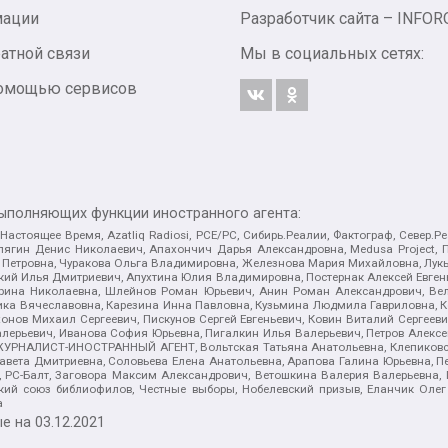
мации
Разработчик сайта –
INFOR
атной связи
Мы в социальных сетях:
 помощью сервисов
выполняющих функции иностранного агента:
 Настоящее Время, Azatliq Radiosi, PCE/PC, Сибирь.Реалии, Фактограф, Север
ягин Денис Николаевич, Апахончич Дарья Александровна, Medusa Project, П
етровна, Чуракова Ольга Владимировна, Железнова Мария Михайловна, Лукьян
й Илья Дмитриевич, Апухтина Юлия Владимировна, Постернак Алексей Евгеньев
рина Николаевна, Шлейнов Роман Юрьевич, Анин Роман Александрович, Вел
оника Вячеславовна, Карезина Инна Павловна, Кузьмина Людмила Гавриловна
ов Михаил Сергеевич, Пискунов Сергей Евгеньевич, Ковин Виталий Сергеевич
алерьевич, Иванова София Юрьевна, Пигалкин Илья Валерьевич, Петров Алексе
а, ЖУРНАЛИСТ-ИНОСТРАННЫЙ АГЕНТ, Вольтская Татьяна Анатольевна, Клепиков
авета Дмитриевна, Соловьева Елена Анатольевна, Арапова Галина Юрьевна, П
иа, РС-Балт, Заговора Максим Александрович, Ветошкина Валерия Валерьевна
ский союз библиофилов, Честные выборы, Нобелевский призыв, Еланчик Олег
а
е на
03.12.2021