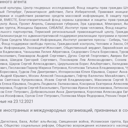
нного агента:
ой культуры, Центр гендерных исследований, Фонд защиты прав граждан Шта
 Петербург, Гуманитарное действие, Лига Избирателей, Правовая инициат
держки и содействия развитию средств массовой информации, В защиту п
ий, ВМЕСТЕ, Благотворительный фонд охраны здоровья и защиты прав граж
, центр Анна, Проект Апрель, Самарская губерния, Эра здоровья, Мемориал,
я группа, Женщины Евразии, СИБАЛЬТ, Институт прав человека, Фонд защиты 
льного партнерства, Пермский региональный правозащитный центр, Граждан
лининграде по административной поддержке реализации программ и проекто
 Прав Средств Массовой Информации, Институт развития прессы - Сибирь, Ча
, Фонд поддержки свободы прессы, Гражданский контроль, Человек и Закон, 
оды Информации, Экозащита!-Женсовет, Общественный вердикт, Евразийская а
 Вадимовна, Чанышева Лилия Айратовна, Сидорович Ольга Борисовна, Туровс
олаевич, Пивоваров Андрей Сергеевич, Дугин Сергей Георгиевич, Аверин В
вна, Шведов Григорий Сергеевич, Пономарев Лев Александрович, Созаев
евна, Щаров Сергей Алексадрович, Цирульников Борис Альбертович, Халидо
ович, Пислакова-Паркер Марина Петровна, Кочеткова Татьяна Владимировна, Ч
Борисовна, Гудков Лев Дмитриевич, Илларионова Юлия Юрьевна, Саранг Анна
Андрей Юрьевич, Мосин Алексей Геннадьевич, Гефтер Валентин Михайлович,
а Светлана Куприяновна, Исаев Сергей Владимирович, Максимов Сергей Вл
а Елена Юрьевна, Гендель Людмила Залмановна, Кокорина Екатерина Алексее
ровна, Подузов Сергей Васильевич, Протасова Ирина Вячеславовна, Литинск
ов Олег Петрович, Добровольская Анна Дмитриевна, Королева Александра Ев
яна Иосифовна, Орлов Олег Петрович, Полякова Мара Федоровна, Резник Генри
ные на
23.12.2021
ле иностранных и международных организаций, признанных в с
гестана, База, Асбат аль-Ансар, Священная война, Исламская группа, Бра
ана, Общество социальных реформ, Общество возрождения исламского насле