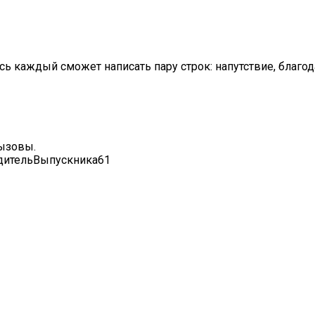
ь каждый сможет написать пару строк: напутствие, благо
вызовы.
дительВыпускника61