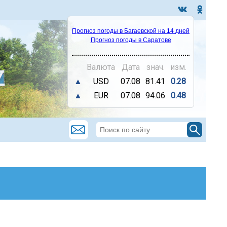
Прогноз погоды в Багаевской на 14 дней
Прогноз погоды в Саратове
Валюта
Дата
знач.
изм.
▲
USD
07.08
81.41
0.28
▲
EUR
07.08
94.06
0.48