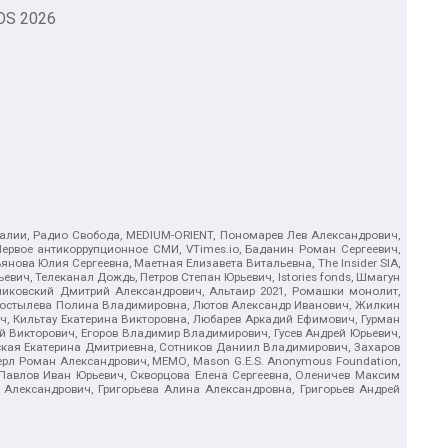
OS
2026
.Реалии, Радио Свобода, MEDIUM-ORIENT, Пономарев Лев Александрович,
ервое антикоррупционное СМИ, VTimes.io, Баданин Роман Сергеевич,
ова Юлия Сергеевна, Маетная Елизавета Витальевна, The Insider SIA,
ич, Телеканал Дождь, Петров Степан Юрьевич, Istories fonds, Шмагун
иковский Дмитрий Александрович, Альтаир 2021, Ромашки монолит,
, Костылева Полина Владимировна, Лютов Александр Иванович, Жилкин
, Кильтау Екатерина Викторовна, Любарев Аркадий Ефимович, Гурман
й Викторович, Егоров Владимир Владимирович, Гусев Андрей Юрьевич,
ская Екатерина Дмитриевна, Сотников Даниил Владимирович, Захаров
ерл Роман Александрович, МЕМО, Mason G.E.S. Anonymous Foundation,
, Павлов Иван Юрьевич, Скворцова Елена Сергеевна, Оленичев Максим
 Александрович, Григорьева Алина Александровна, Григорьев Андрей